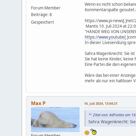
Wenn es nicht schon bekannt
Forum Member
Kommentarspalte geoutet a
Beiträge: 8
https://www.pi-news[.]net
Gespeichert
Mantis 10. Juli 2024 at 22:
"HÄNDE WEG VON UNSERE
https://www.youtube
[.]co
In dieser Livesendung spr
Sahra Wagenknecht: Sie ist 
Sie hat keine Kinder, keine 
Eine Partei die den eigenen
Wäre das bei einer Anzeige
mehr als nur ein haltloser 
Max P
16. Juli 2024, 13:04:21
Zitat von: AdFontes am 16.
Sahra Wagenknecht: Sie 
Forum Member