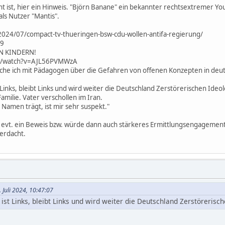
 ist, hier ein Hinweis. "Björn Banane" ein bekannter rechtsextremer You
ls Nutzer "Mantis".
/2024/07/compact-tv-thueringen-bsw-cdu-wollen-antifa-regierung/
09
N KINDERN!
m/watch?v=AJL56PVMWzA
eche ich mit Pädagogen über die Gefahren von offenen Konzepten in deu
Links, bleibt Links und wird weiter die Deutschland Zerstörerischen Ideo
Familie. Vater verschollen im Iran.
 Namen trägt, ist mir sehr suspekt."
 evt. ein Beweis bzw. würde dann auch stärkeres Ermittlungsengagement i
Verdacht.
 Juli 2024, 10:47:07
ist Links, bleibt Links und wird weiter die Deutschland Zerstörerisch