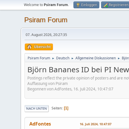
Welcome to
Psiram Forum
.
Einloggen
Registrieren
Psiram Forum
07. August 2026, 20:27:35
Übersicht
Psiram Forum
Deutsch
Allgemeine Diskussionen
Björ
►
►
►
Björn Bananes ID bei PI News
Postings reflect the private opinion of posters and are n
Auffassung von Psiram
Begonnen von AdFontes, 16. Juli 2024, 10:47:07
Seiten
1
NACH UNTEN
AdFontes
16. Juli 2024, 10:47:07