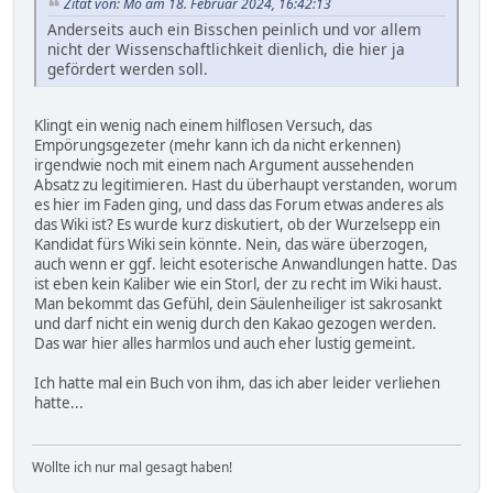
Zitat von: Mo am 18. Februar 2024, 16:42:13
Anderseits auch ein Bisschen peinlich und vor allem
nicht der Wissenschaftlichkeit dienlich, die hier ja
gefördert werden soll.
Klingt ein wenig nach einem hilflosen Versuch, das
Empörungsgezeter (mehr kann ich da nicht erkennen)
irgendwie noch mit einem nach Argument aussehenden
Absatz zu legitimieren. Hast du überhaupt verstanden, worum
es hier im Faden ging, und dass das Forum etwas anderes als
das Wiki ist? Es wurde kurz diskutiert, ob der Wurzelsepp ein
Kandidat fürs Wiki sein könnte. Nein, das wäre überzogen,
auch wenn er ggf. leicht esoterische Anwandlungen hatte. Das
ist eben kein Kaliber wie ein Storl, der zu recht im Wiki haust.
Man bekommt das Gefühl, dein Säulenheiliger ist sakrosankt
und darf nicht ein wenig durch den Kakao gezogen werden.
Das war hier alles harmlos und auch eher lustig gemeint.
Ich hatte mal ein Buch von ihm, das ich aber leider verliehen
hatte...
Wollte ich nur mal gesagt haben!