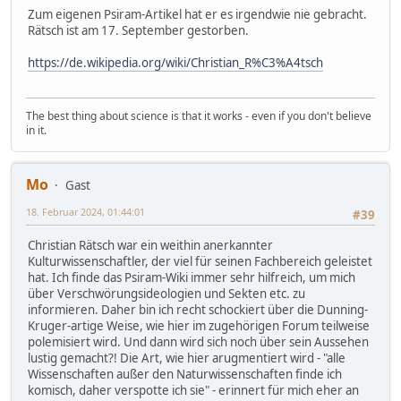
Zum eigenen Psiram-Artikel hat er es irgendwie nie gebracht.
Rätsch ist am 17. September gestorben.
https://de.wikipedia.org/wiki/Christian_R%C3%A4tsch
The best thing about science is that it works - even if you don't believe
in it.
Mo
Gast
18. Februar 2024, 01:44:01
#39
Christian Rätsch war ein weithin anerkannter
Kulturwissenschaftler, der viel für seinen Fachbereich geleistet
hat. Ich finde das Psiram-Wiki immer sehr hilfreich, um mich
über Verschwörungsideologien und Sekten etc. zu
informieren. Daher bin ich recht schockiert über die Dunning-
Kruger-artige Weise, wie hier im zugehörigen Forum teilweise
polemisiert wird. Und dann wird sich noch über sein Aussehen
lustig gemacht?! Die Art, wie hier arugmentiert wird - "alle
Wissenschaften außer den Naturwissenschaften finde ich
komisch, daher verspotte ich sie" - erinnert für mich eher an