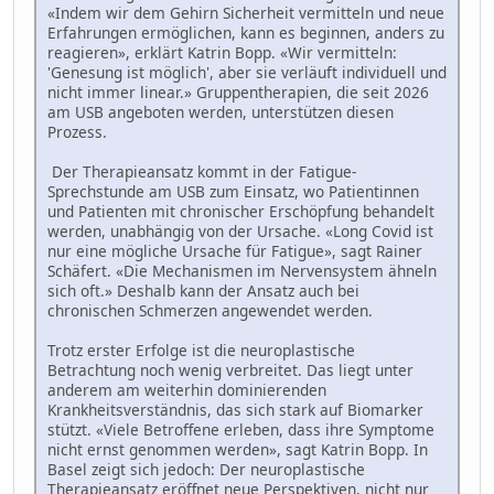
«Indem wir dem Gehirn Sicherheit vermitteln und neue
Erfahrungen ermöglichen, kann es beginnen, anders zu
reagieren», erklärt Katrin Bopp. «Wir vermitteln:
'Genesung ist möglich', aber sie verläuft individuell und
nicht immer linear.» Gruppentherapien, die seit 2026
am USB angeboten werden, unterstützen diesen
Prozess.
Der Therapieansatz kommt in der Fatigue-
Sprechstunde am USB zum Einsatz, wo Patientinnen
und Patienten mit chronischer Erschöpfung behandelt
werden, unabhängig von der Ursache. «Long Covid ist
nur eine mögliche Ursache für Fatigue», sagt Rainer
Schäfert. «Die Mechanismen im Nervensystem ähneln
sich oft.» Deshalb kann der Ansatz auch bei
chronischen Schmerzen angewendet werden.
Trotz erster Erfolge ist die neuroplastische
Betrachtung noch wenig verbreitet. Das liegt unter
anderem am weiterhin dominierenden
Krankheitsverständnis, das sich stark auf Biomarker
stützt. «Viele Betroffene erleben, dass ihre Symptome
nicht ernst genommen werden», sagt Katrin Bopp. In
Basel zeigt sich jedoch: Der neuroplastische
Therapieansatz eröffnet neue Perspektiven, nicht nur