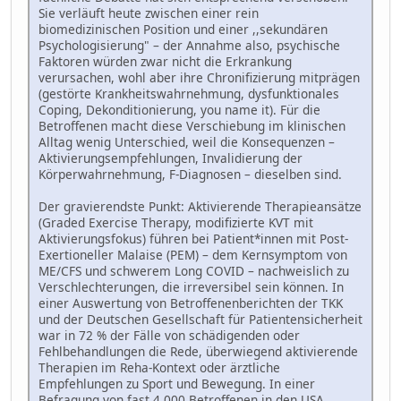
Sie verläuft heute zwischen einer rein
biomedizinischen Position und einer ,,sekundären
Psychologisierung" – der Annahme also, psychische
Faktoren würden zwar nicht die Erkrankung
verursachen, wohl aber ihre Chronifizierung mitprägen
(gestörte Krankheitswahrnehmung, dysfunktionales
Coping, Dekonditionierung, you name it). Für die
Betroffenen macht diese Verschiebung im klinischen
Alltag wenig Unterschied, weil die Konsequenzen –
Aktivierungsempfehlungen, Invalidierung der
Körperwahrnehmung, F-Diagnosen – dieselben sind.
Der gravierendste Punkt: Aktivierende Therapieansätze
(Graded Exercise Therapy, modifizierte KVT mit
Aktivierungsfokus) führen bei Patient*innen mit Post-
Exertioneller Malaise (PEM) – dem Kernsymptom von
ME/CFS und schwerem Long COVID – nachweislich zu
Verschlechterungen, die irreversibel sein können. In
einer Auswertung von Betroffenenberichten der TKK
und der Deutschen Gesellschaft für Patientensicherheit
war in 72 % der Fälle von schädigenden oder
Fehlbehandlungen die Rede, überwiegend aktivierende
Therapien im Reha-Kontext oder ärztliche
Empfehlungen zu Sport und Bewegung. In einer
Befragung von fast 4.000 Betroffenen in den USA