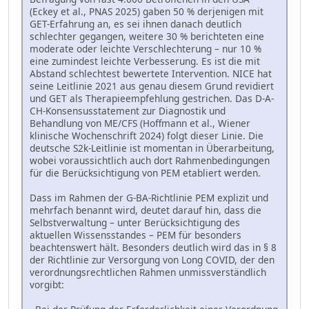
(Eckey et al., PNAS 2025) gaben 50 % derjenigen mit
GET-Erfahrung an, es sei ihnen danach deutlich
schlechter gegangen, weitere 30 % berichteten eine
moderate oder leichte Verschlechterung – nur 10 %
eine zumindest leichte Verbesserung. Es ist die mit
Abstand schlechtest bewertete Intervention. NICE hat
seine Leitlinie 2021 aus genau diesem Grund revidiert
und GET als Therapieempfehlung gestrichen. Das D-A-
CH-Konsensusstatement zur Diagnostik und
Behandlung von ME/CFS (Hoffmann et al., Wiener
klinische Wochenschrift 2024) folgt dieser Linie. Die
deutsche S2k-Leitlinie ist momentan in Überarbeitung,
wobei voraussichtlich auch dort Rahmenbedingungen
für die Berücksichtigung von PEM etabliert werden.
Dass im Rahmen der G-BA-Richtlinie PEM explizit und
mehrfach benannt wird, deutet darauf hin, dass die
Selbstverwaltung – unter Berücksichtigung des
aktuellen Wissensstandes – PEM für besonders
beachtenswert hält. Besonders deutlich wird das in § 8
der Richtlinie zur Versorgung von Long COVID, der den
verordnungsrechtlichen Rahmen unmissverständlich
vorgibt: