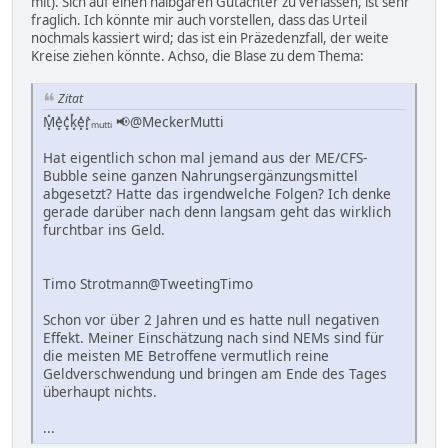
mit). Sich auf einen halbgaren Gutachter zu verlassen, ist sehr
fraglich. Ich könnte mir auch vorstellen, dass das Urteil
nochmals kassiert wird; das ist ein Präzedenzfall, der weite
Kreise ziehen könnte. Achso, die Blase zu dem Thema:
Zitat
M͓̽e͓̽c͓̽k͓̽e͓̽r͓̽ₘᵤₜₜᵢ 📢@MeckerMutti
Hat eigentlich schon mal jemand aus der ME/CFS-
Bubble seine ganzen Nahrungsergänzungsmittel
abgesetzt? Hatte das irgendwelche Folgen? Ich denke
gerade darüber nach denn langsam geht das wirklich
furchtbar ins Geld.
Timo Strotmann@TweetingTimo
Schon vor über 2 Jahren und es hatte null negativen
Effekt. Meiner Einschätzung nach sind NEMs sind für
die meisten ME Betroffene vermutlich reine
Geldverschwendung und bringen am Ende des Tages
überhaupt nichts.
...