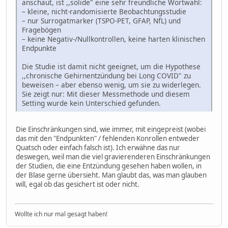
anschaut, ist ,,solide" eine sehr freundliche Wortwahl:
– kleine, nicht‑randomisierte Beobachtungsstudie
– nur Surrogatmarker (TSPO‑PET, GFAP, NfL) und
Fragebögen
– keine Negativ‑/Nullkontrollen, keine harten klinischen
Endpunkte
Die Studie ist damit nicht geeignet, um die Hypothese
,,chronische Gehirnentzündung bei Long COVID" zu
beweisen – aber ebenso wenig, um sie zu widerlegen.
Sie zeigt nur: Mit dieser Messmethode und diesem
Setting wurde kein Unterschied gefunden.
Die Einschränkungen sind, wie immer, mit eingepreist (wobei
das mit den "Endpunkten" / fehlenden Konrollen entweder
Quatsch oder einfach falsch ist). Ich erwähne das nur
deswegen, weil man die viel gravierenderen Einschränkungen
der Studien, die eine Entzündung gesehen haben wollen, in
der Blase gerne übersieht. Man glaubt das, was man glauben
will, egal ob das gesichert ist oder nicht.
Wollte ich nur mal gesagt haben!