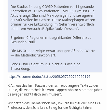
Die Studie: 14 Long-COVID-Patienten vs. 11 gesunde
Kontrollen vs. 13 MS-Patienten. TSPO-PET (misst Glia-
Aktivierung). Glia sind Makrophagen und sie agieren
als Stützzellen im Gehirn. Diese Makrophagen wären
primär für die Entzündung im Gehirn verantwortlich
bei ihrem Versuch zB Spike "aufzufressen".
Ergebnis: 0 Regionen mit signifikanter Differenz zu
Gesunden. Null.
Die MS-Gruppe zeigte erwartungsgemäß hohe Werte
— die Methodik funktioniert.
Long COVID sieht im PET nicht aus wie eine
Entzündung.
https://x.com/mitodoc/status/2058057250762060196
K.A., was das fürn Fuzzi ist, der schreibt längere Texte zu der
Studie, die wahrscheinlich vom Plapperrobotor stammen (aber
deswegen nicht falsch sein müssen).
Wir hatten das Thema schon mal, inkl. dieser "Studie" eines YT-
Professors, den Scheibi als Beleg für die Richtigkeit ihrer