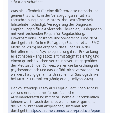
stärkt als schwächt.
Was als Offenheit für eine differenzierte Betrachtung
gemeint ist, wirkt in der Versorgungsrealität als
Fortschreibung eines Musters, das Betroffene seit
Jahrzehnten schädigt: Verzögerung der Diagnose,
Empfehlungen für aktivierende Therapien, F-Diagnosen
mit weitreichenden Folgen für Begutachtung,
Erwerbsminderungsrente und Sorgerecht. Eine 2024
durchgeführte Online-Befragung (Büchner et al., BMC
Medicine 2025) hat ergeben, dass über 80 % der
Betroffenen eine Psychologisierung ihrer Erkrankung
erlebt haben – eng assoziiert mit Stigmatisierung und
einem grundsätzlichen Vertrauensverlust gegenüber
der Medizin. In der Schweiz waren die Einordnung als
psychosomatisch und das Gefühl, nicht verstanden zu
werden, häufig genannte Ursachen für Suizidgedanken
bei ME/CFS-Erkrankten (König et al., Heliyon 2024).
Der vollständige Essay aus Leipzig liegt Open Access
vor und erscheint mir für die fachliche
Auseinandersetzung mit dem Thema außerordentlich
lohnenswert – auch deshalb, weil er die Argumente,
die Sie in Ihrer Mail ansprechen, systematisch
durchgeht:
https://thieme-connect.com/products/ejour