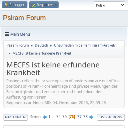
Einloggen
Registrieren
Psiram Forum
Main Menu
Psiram Forum
Deutsch
Unzufrieden mit einem Psiram-Artikel?
►
►
MECFS ist keine erfundene Krankheit
►
MECFS ist keine erfundene
Krankheit
Postings reflect the private opinion of posters and are not official
positions of Psiram - Foreneinträge sind private Meinungen der
Forenmitglieder und entsprechen nicht unbedingt der
Auffassung von Psiram
Begonnen von NeuroMD, 04. Dezember 2023, 22:59:23
1
...
74
75
77
78
Seiten
76
NACH UNTEN
USER ACTIONS