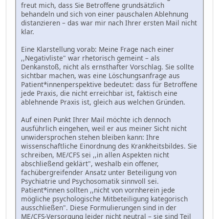
freut mich, dass Sie Betroffene grundsätzlich
behandeln und sich von einer pauschalen Ablehnung
distanzieren – das war mir nach Ihrer ersten Mail nicht
klar.
Eine Klarstellung vorab: Meine Frage nach einer
,,Negativliste" war rhetorisch gemeint – als
Denkanstoß, nicht als ernsthafter Vorschlag. Sie sollte
sichtbar machen, was eine Löschungsanfrage aus
Patient*innenperspektive bedeutet: dass für Betroffene
jede Praxis, die nicht erreichbar ist, faktisch eine
ablehnende Praxis ist, gleich aus welchen Gründen.
Auf einen Punkt Ihrer Mail möchte ich dennoch
ausführlich eingehen, weil er aus meiner Sicht nicht
unwidersprochen stehen bleiben kann: Ihre
wissenschaftliche Einordnung des Krankheitsbildes. Sie
schreiben, ME/CFS sei ,,in allen Aspekten nicht
abschließend geklärt", weshalb ein offener,
fachübergreifender Ansatz unter Beteiligung von
Psychiatrie und Psychosomatik sinnvoll sei.
Patient*innen sollten ,,nicht von vornherein jede
mögliche psychologische Mitbeteiligung kategorisch
ausschließen". Diese Formulierungen sind in der
ME/CFS-Versorgung leider nicht neutral – sie sind Teil