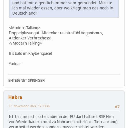
und hat mir eigentlich immer sehr gemundet. Müsste
ich mal wieder essen, aber wo kriegt man das noch in
Deutschland?
<Modern Talking>
Doppelplusungut! Altdenker unintusfühl Veganismus,
Altdenker Verbrechess!
</Modern Talking>
Bis bald im Khyberspace!
Yadgar
ENTEIGNET SPRINGER!
Habra
17. November 2024, 12:13:46
#7
Ich bin mir nicht sicher, aber in der EU darf halt seit BSE Hirn
von Wiederkäuern nicht zu Nahrungsmittel (incl. Tiernahrung)
verarbeitet werden, sondern muss vernichtet werden.