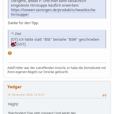
Übrigens, @Max P: Und man kann tatsächlich
eingedoste Hirnsuppe käuflich erwerben:
https://loewen-zainingen.de/produkt/schwaebische-
hirnsuppe/
Danke für den Tipp.
Zitat
[OT] ich hätte statt "BSE" beinahe "BSW" geschrieben
[\OT]
Adolf Hitler war der zutreffenden Ansicht, er habe die Demokratie mit
ihren eigenen Regeln zur Strecke gebracht.
Yadgar
18. November 2024, 14:18:27
#9
Hi(gh)!
Stierhoden! Das gibt cojones! Und wirkt der