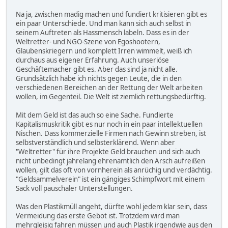
Na ja, zwischen madig machen und fundiert kritisieren gibt es
ein paar Unterschiede. Und man kann sich auch selbst in
seinem Auftreten als Hassmensch labeln. Dass es in der
Weltretter- und NGO-Szene von Egoshootern,
Glaubenskriegern und komplett Irren wimmelt, weiß ich
durchaus aus eigener Erfahrung. Auch unseriöse
Geschäftemacher gibt es. Aber das sind ja nicht alle.
Grundsätzlich habe ich nichts gegen Leute, die in den
verschiedenen Bereichen an der Rettung der Welt arbeiten
wollen, im Gegenteil. Die Welt ist ziemlich rettungsbedürftig.
Mit dem Geld ist das auch so eine Sache. Fundierte
Kapitalismuskritik gibt es nur noch in ein paar intellektuellen
Nischen. Dass kommerzielle Firmen nach Gewinn streben, ist
selbstverständlich und selbsterklärend. Wenn aber
"Weltretter" für ihre Projekte Geld brauchen und sich auch
nicht unbedingt jahrelang ehrenamtlich den Arsch aufreißen
wollen, gilt das oft von vornherein als anrüchig und verdächtig.
"Geldsammelverein" ist ein gängiges Schimpfwort mit einem
Sack voll pauschaler Unterstellungen.
Was den Plastikmüll angeht, dürfte wohl jedem klar sein, dass
Vermeidung das erste Gebot ist. Trotzdem wird man
mehrgleisig fahren müssen und auch Plastik irgendwie aus den