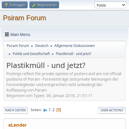
Einloggen
Registrieren
Psiram Forum
Main Menu
Psiram Forum
Deutsch
Allgemeine Diskussionen
►
►
Politik und Gesellschaft
Plastikmüll - und jetzt?
►
►
Plastikmüll - und jetzt?
Postings reflect the private opinion of posters and are not official
positions of Psiram - Foreneinträge sind private Meinungen der
Forenmitglieder und entsprechen nicht unbedingt der
Auffassung von Psiram
Begonnen von Typee, 06. Januar 2018, 21:51:11
1
2
Seiten
3
NACH UNTEN
USER ACTIONS
eLender