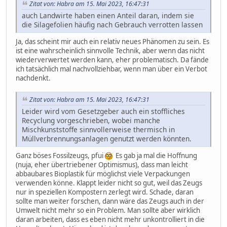
Zitat von: Habra am 15. Mai 2023, 16:47:31
auch Landwirte haben einen Anteil daran, indem sie
die Silagefolien häufig nach Gebrauch verrotten lassen
Ja, das scheint mir auch ein relativ neues Phänomen zu sein. Es
ist eine wahrscheinlich sinnvolle Technik, aber wenn das nicht
wiederverwertet werden kann, eher problematisch. Da fände
ich tatsächlich mal nachvollziehbar, wenn man über ein Verbot
nachdenkt.
Zitat von: Habra am 15. Mai 2023, 16:47:31
Leider wird vom Gesetzgeber auch ein stoffliches
Recyclung vorgeschrieben, wobei manche
Mischkunststoffe sinnvollerweise thermisch in
Müllverbrennungsanlagen genutzt werden könnten.
Ganz böses Fossilzeugs, pfui
Es gab ja mal die Hoffnung
(nuja, eher übertriebener Optimismus), dass man leicht
abbaubares Bioplastik für möglichst viele Verpackungen
verwenden könne. Klappt leider nicht so gut, weil das Zeugs
nur in speziellen Kompostern zerlegt wird. Schade, daran
sollte man weiter forschen, dann wäre das Zeugs auch in der
Umwelt nicht mehr so ein Problem. Man sollte aber wirklich
daran arbeiten, dass es eben nicht mehr unkontrolliert in die