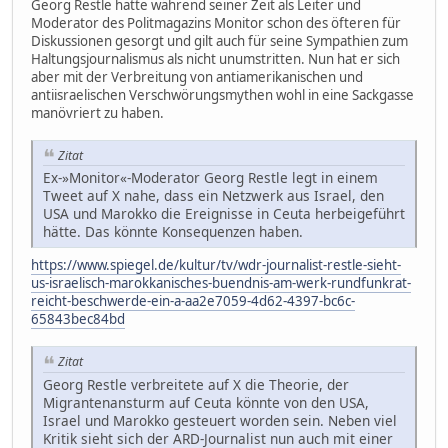
Georg Restle hatte während seiner Zeit als Leiter und
Moderator des Politmagazins Monitor schon des öfteren für
Diskussionen gesorgt und gilt auch für seine Sympathien zum
Haltungsjournalismus als nicht unumstritten. Nun hat er sich
aber mit der Verbreitung von antiamerikanischen und
antiisraelischen Verschwörungsmythen wohl in eine Sackgasse
manövriert zu haben.
Zitat
Ex-»Monitor«-Moderator Georg Restle legt in einem
Tweet auf X nahe, dass ein Netzwerk aus Israel, den
USA und Marokko die Ereignisse in Ceuta herbeigeführt
hätte. Das könnte Konsequenzen haben.
https://www.spiegel.de/kultur/tv/wdr-journalist-restle-sieht-
us-israelisch-marokkanisches-buendnis-am-werk-rundfunkrat-
reicht-beschwerde-ein-a-aa2e7059-4d62-4397-bc6c-
65843bec84bd
Zitat
Georg Restle verbreitete auf X die Theorie, der
Migrantenansturm auf Ceuta könnte von den USA,
Israel und Marokko gesteuert worden sein. Neben viel
Kritik sieht sich der ARD-Journalist nun auch mit einer