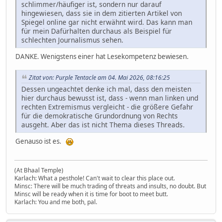
schlimmer/häufiger ist, sondern nur darauf
hingewiesen, dass sie in dem zitierten Artikel von
Spiegel online gar nicht erwähnt wird. Das kann man
für mein Dafürhalten durchaus als Beispiel für
schlechten Journalismus sehen.
DANKE. Wenigstens einer hat Lesekompetenz bewiesen.
Zitat von: Purple Tentacle am 04. Mai 2026, 08:16:25
Dessen ungeachtet denke ich mal, dass den meisten
hier durchaus bewusst ist, dass - wenn man linken und
rechten Extremismus vergleicht - die größere Gefahr
für die demokratische Grundordnung von Rechts
ausgeht. Aber das ist nicht Thema dieses Threads.
Genauso ist es.
(At Bhaal Temple)
Karlach: What a pesthole! Can't wait to clear this place out.
Minsc: There will be much trading of threats and insults, no doubt. But
Minsc will be ready when it is time for boot to meet butt.
Karlach: You and me both, pal.