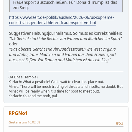
Frauensport auszuschließen. Für Donald Trump ist das
ein Sieg.
https://www.zeit.de/politik/ausland/2026-06/us-supreme-
court-transgender-athleten-frauensport-verbot
Suggestiver Haltungsjournalismus. So muss es korrekt heißen:
"US-Gericht stärkt die Rechte von Frauen und Mädchen im Sport"
oder
"Das oberste Gericht erlaubt Bundesstaaten wie West Virginia
und Idaho, trans Mädchen und Frauen aus dem Frauensport
auszuschließen. Für Frauen und Mädchen ist das ein Sieg."
(At Bhaal Temple)
Karlach: What a pesthole! Can't wait to clear this place out.
Minsc: There will be much trading of threats and insults, no doubt. But
Minsc will be ready when it is time for boot to meet butt.
Karlach: You and me both, pal.
RPGNo1
Gestern
um 16:02:58
#53