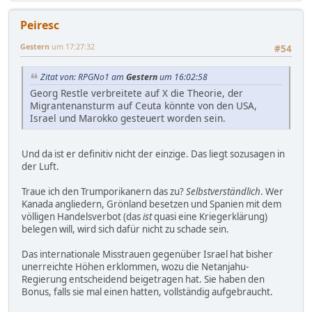
Peiresc
Gestern
um 17:27:32
#54
Zitat von: RPGNo1 am
Gestern
um 16:02:58
Georg Restle verbreitete auf X die Theorie, der
Migrantenansturm auf Ceuta könnte von den USA,
Israel und Marokko gesteuert worden sein.
Und da ist er definitiv nicht der einzige. Das liegt sozusagen in
der Luft.
Traue ich den Trumporikanern das zu?
Selbstverständlich
. Wer
Kanada angliedern, Grönland besetzen und Spanien mit dem
völligen Handelsverbot (das
ist
quasi eine Kriegerklärung)
belegen will, wird sich dafür nicht zu schade sein.
Das internationale Misstrauen gegenüber Israel hat bisher
unerreichte Höhen erklommen, wozu die Netanjahu-
Regierung entscheidend beigetragen hat. Sie haben den
Bonus, falls sie mal einen hatten, vollständig aufgebraucht.