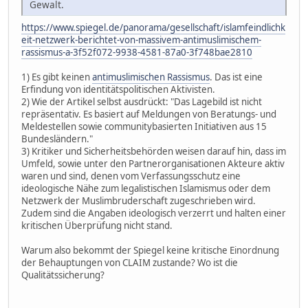
Gewalt.
https://www.spiegel.de/panorama/gesellschaft/islamfeindlichk
eit-netzwerk-berichtet-von-massivem-antimuslimischem-
rassismus-a-3f52f072-9938-4581-87a0-3f748bae2810
1) Es gibt keinen
antimuslimischen Rassismus
. Das ist eine
Erfindung von identitätspolitischen Aktivisten.
2) Wie der Artikel selbst ausdrückt: "Das Lagebild ist nicht
repräsentativ. Es basiert auf Meldungen von Beratungs- und
Meldestellen sowie communitybasierten Initiativen aus 15
Bundesländern."
3) Kritiker und Sicherheitsbehörden weisen darauf hin, dass im
Umfeld, sowie unter den Partnerorganisationen Akteure aktiv
waren und sind, denen vom Verfassungsschutz eine
ideologische Nähe zum legalistischen Islamismus oder dem
Netzwerk der Muslimbruderschaft zugeschrieben wird.
Zudem sind die Angaben ideologisch verzerrt und halten einer
kritischen Überprüfung nicht stand.
Warum also bekommt der Spiegel keine kritische Einordnung
der Behauptungen von CLAIM zustande? Wo ist die
Qualitätssicherung?