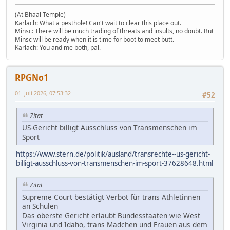
(At Bhaal Temple)
Karlach: What a pesthole! Can't wait to clear this place out.
Minsc: There will be much trading of threats and insults, no doubt. But
Minsc will be ready when it is time for boot to meet butt.
Karlach: You and me both, pal.
RPGNo1
01. Juli 2026, 07:53:32
#52
Zitat
US-Gericht billigt Ausschluss von Transmenschen im
Sport
https://www.stern.de/politik/ausland/transrechte--us-gericht-
billigt-ausschluss-von-transmenschen-im-sport-37628648.html
Zitat
Supreme Court bestätigt Verbot für trans Athletinnen
an Schulen
Das oberste Gericht erlaubt Bundesstaaten wie West
Virginia und Idaho, trans Mädchen und Frauen aus dem