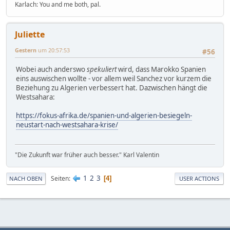
Karlach: You and me both, pal.
Juliette
Gestern
um 20:57:53
#56
Wobei auch anderswo
spekuliert
wird, dass Marokko Spanien
eins auswischen wollte - vor allem weil Sanchez vor kurzem die
Beziehung zu Algerien verbessert hat. Dazwischen hängt die
Westsahara:
https://fokus-afrika.de/spanien-und-algerien-besiegeln-
neustart-nach-westsahara-krise/
"Die Zukunft war früher auch besser." Karl Valentin
1
2
3
Seiten
4
NACH OBEN
USER ACTIONS