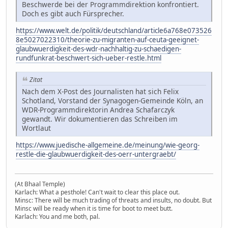
Beschwerde bei der Programmdirektion konfrontiert.
Doch es gibt auch Fürsprecher.
https://www.welt.de/politik/deutschland/article6a768e073526
8e5027022310/theorie-zu-migranten-auf-ceuta-geeignet-
glaubwuerdigkeit-des-wdr-nachhaltig-zu-schaedigen-
rundfunkrat-beschwert-sich-ueber-restle.html
Zitat
Nach dem X-Post des Journalisten hat sich Felix
Schotland, Vorstand der Synagogen-Gemeinde Köln, an
WDR-Programmdirektorin Andrea Schafarczyk
gewandt. Wir dokumentieren das Schreiben im
Wortlaut
https://www.juedische-allgemeine.de/meinung/wie-georg-
restle-die-glaubwuerdigkeit-des-oerr-untergraebt/
(At Bhaal Temple)
Karlach: What a pesthole! Can't wait to clear this place out.
Minsc: There will be much trading of threats and insults, no doubt. But
Minsc will be ready when it is time for boot to meet butt.
Karlach: You and me both, pal.