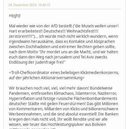
24. Dezember 2023, 19:40:15
Hi(gh)!
Mal wieder wie von der AfD bestellt ("die Musels wollen unser!
Hart erarbeitetes!! Deutsches!!! Weihnachtsfest!!!!
zerstören!!!!!")... ich würde mich nicht wirklich wundern, wenn
irgendwann herauskäme, dass es Kontakte und Absprachen
zwischen Dschihadisten und extremer Rechten geben sollte,
nach dem Motto "Ihr mordet uns an die Macht, und wir halten
euch dann den Weg nach Jerusalem und Tel Aviv zwecks
Endlösung der Judenfrage frei!"
<Troll-Chefkoordinator eines beliebigen Klickmedienkonzerns,
auf der jährlichen Aktionärsversammlung>
Wir brauchen noch viel, viel, viel mehr davon! Bündelweise
Pandemien, entfesseltes Klimachaos, Islamterror, Naziterror,
Hyperinflation und fetzige russische Flächenbombardements
deutscher Städte mit geilen Feuerstürmen! Das gibt Millionen
von Kommentaren, Milliarden von Klicks und billionenschwere
Werbeeinnahmen, und die sind absolut essentiell! Die Banken
kriegen den Hals nicht voll, Ihr wollt Rendite und wir alle
wissen, wie teuer das Hochleistungspulver aus Bolivien