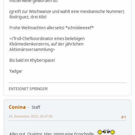
mittlerweile geworden ist!
(greift zur Wischwanze und wählt eine mexikanische Nummer)
Rodriguez, drei Kilo!
Frohe Weihnachten allerseits! *schniiiiieeeef*
</Troll-Chefkoordinator eines beliebigen
Klickmedienkonzerns, auf der jährlichen
Aktionärsversammlung>
Bis bald im Khyberspace!
Yadgar
ENTEIGNET SPRINGER!
Conina
Staff
24. Dezember 2023, 20:47:00
#1
Alles gut, Quästor. Hier, nimm eine Froschpille.