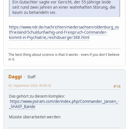
Ein Gutachter sagte vor Gericht, der 55-Jährige leide
seit rund zwei Jahren an einer wahnhaften Störung, die
kaum zu behandeln sei.
https://www.ndr.de/nachrichten/niedersachsen/oldenburg_os
tfriesland/Schuldunfaehig-und-Freispruch-Commander-
kommt-in-Psychiatrie,reichsbuerger388.html
The best thing about science is that it works - even if you don't believe
in it.
Daggi
Staff
02. September 2022, 00:05:32
#16
Das gehört zu diesem Komplex:
https://www.psiram.com/de/index.php/Commander_Jansen_-
_SHAEF_Bande
Müsste überarbeitet werden