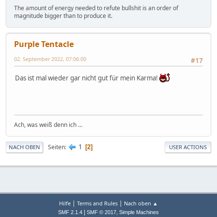
The amount of energy needed to refute bullshit is an order of
magnitude bigger than to produce it.
Purple Tentacle
02. September 2022, 07:06:00
#17
Das ist mal wieder gar nicht gut für mein Karma!
Ach, was weiß denn ich ...
1
Seiten
2
NACH OBEN
USER ACTIONS
|
|
Hilfe
Terms and Rules
Nach oben ▲
|
,
SMF 2.1.4
SMF © 2017
Simple Machines