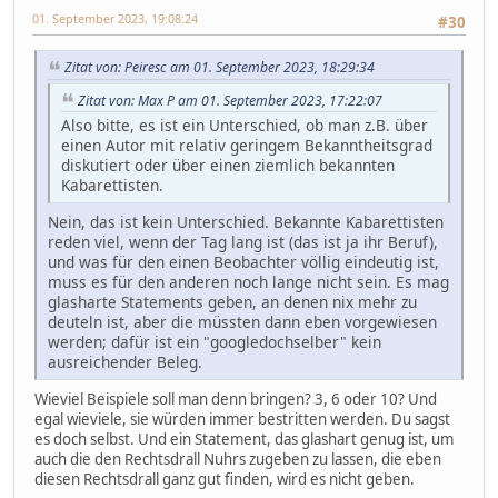
01. September 2023, 19:08:24
#30
Zitat von: Peiresc am 01. September 2023, 18:29:34
Zitat von: Max P am 01. September 2023, 17:22:07
Also bitte, es ist ein Unterschied, ob man z.B. über
einen Autor mit relativ geringem Bekanntheitsgrad
diskutiert oder über einen ziemlich bekannten
Kabarettisten.
Nein, das ist kein Unterschied. Bekannte Kabarettisten
reden viel, wenn der Tag lang ist (das ist ja ihr Beruf),
und was für den einen Beobachter völlig eindeutig ist,
muss es für den anderen noch lange nicht sein. Es mag
glasharte Statements geben, an denen nix mehr zu
deuteln ist, aber die müssten dann eben vorgewiesen
werden; dafür ist ein "googledochselber" kein
ausreichender Beleg.
Wieviel Beispiele soll man denn bringen? 3, 6 oder 10? Und
egal wieviele, sie würden immer bestritten werden. Du sagst
es doch selbst. Und ein Statement, das glashart genug ist, um
auch die den Rechtsdrall Nuhrs zugeben zu lassen, die eben
diesen Rechtsdrall ganz gut finden, wird es nicht geben.