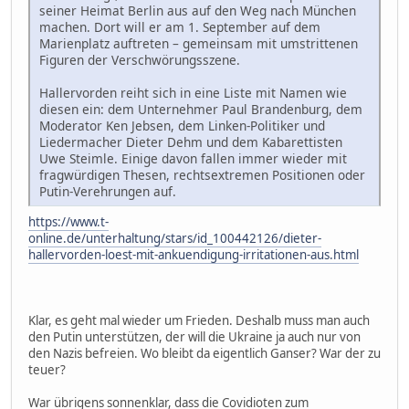
seiner Heimat Berlin aus auf den Weg nach München
machen. Dort will er am 1. September auf dem
Marienplatz auftreten – gemeinsam mit umstrittenen
Figuren der Verschwörungsszene.
Hallervorden reiht sich in eine Liste mit Namen wie
diesen ein: dem Unternehmer Paul Brandenburg, dem
Moderator Ken Jebsen, dem Linken-Politiker und
Liedermacher Dieter Dehm und dem Kabarettisten
Uwe Steimle. Einige davon fallen immer wieder mit
fragwürdigen Thesen, rechtsextremen Positionen oder
Putin-Verehrungen auf.
https://www.t-
online.de/unterhaltung/stars/id_100442126/dieter-
hallervorden-loest-mit-ankuendigung-irritationen-aus.html
Klar, es geht mal wieder um Frieden. Deshalb muss man auch
den Putin unterstützen, der will die Ukraine ja auch nur von
den Nazis befreien. Wo bleibt da eigentlich Ganser? War der zu
teuer?
War übrigens sonnenklar, dass die Covidioten zum