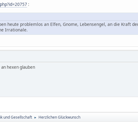
l.php?id=20757
:
en heute problemlos an Elfen, Gnome, Lebensengel, an die Kraft de
e Irrationale.
r an hexen glauben
tik und Gesellschaft
Herzlichen Glückwunsch
►