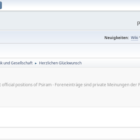
P
Neuigkeiten:
Wiki
tik und Gesellschaft
Herzlichen Glückwunsch
►
ot official positions of Psiram - Foreneinträge sind private Meinungen d