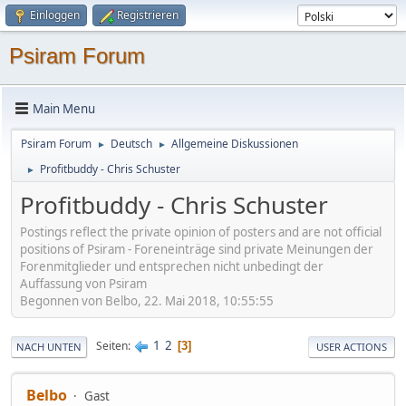
Einloggen
Registrieren
Psiram Forum
Main Menu
Psiram Forum
Deutsch
Allgemeine Diskussionen
►
►
Profitbuddy - Chris Schuster
►
Profitbuddy - Chris Schuster
Postings reflect the private opinion of posters and are not official
positions of Psiram - Foreneinträge sind private Meinungen der
Forenmitglieder und entsprechen nicht unbedingt der
Auffassung von Psiram
Begonnen von Belbo, 22. Mai 2018, 10:55:55
1
2
Seiten
3
NACH UNTEN
USER ACTIONS
Belbo
Gast