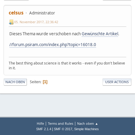
celsus
Administrator
05. November 2017, 22:36:42
Dieses Thema wurde verschoben nach
Gewünschte Artikel
.
//forum.psiram.com/index.php?topic=16018.0
The best thing about science is that it works - even if you don't believe
in it.
Seiten
1
NACH OBEN
USER ACTIONS
|
|
Hilfe
Terms and Rules
Nach oben ▲
|
,
SMF 2.1.4
SMF © 2017
Simple Machines