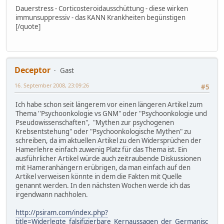
Dauerstress - Corticosteroidausschüttung - diese wirken
immunsuppressiv - das KANN Krankheiten begünstigen
[/quote]
Deceptor
Gast
16. September 2008, 23:09:26
#5
Ich habe schon seit längerem vor einen längeren Artikel zum
Thema ''Psychoonkologie vs GNM" oder "Psychoonkologie und
Pseudowissenschaften", "Mythen zur psychogenen
Krebsentstehung" oder "Psychoonkologische Mythen" zu
schreiben, da im aktuellen Artikel zu den Widersprüchen der
Hamerlehre einfach zuwenig Platz für das Thema ist. Ein
ausführlicher Artikel würde auch zeitraubende Diskussionen
mit Hameranhängern erübrigen, da man einfach auf den
Artikel verweisen könnte in dem die Fakten mit Quelle
genannt werden. In den nächsten Wochen werde ich das
irgendwann nachholen.
http://psiram.com/index.php?
title=Widerlegte_falsifizierbare_Kernaussagen_der_Germanisc