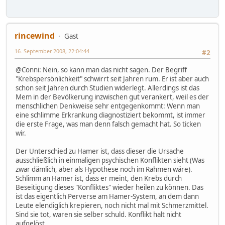
rincewind
Gast
16. September 2008, 22:04:44
#2
@Conni: Nein, so kann man das nicht sagen. Der Begriff
"Krebspersönlichkeit" schwirrt seit Jahren rum. Er ist aber auch
schon seit Jahren durch Studien widerlegt. Allerdings ist das
Mem in der Bevölkerung inzwischen gut verankert, weil es der
menschlichen Denkweise sehr entgegenkommt: Wenn man
eine schlimme Erkrankung diagnostiziert bekommt, ist immer
die erste Frage, was man denn falsch gemacht hat. So ticken
wir.
Der Unterschied zu Hamer ist, dass dieser die Ursache
ausschließlich in einmaligen psychischen Konflikten sieht (Was
zwar dämlich, aber als Hypothese noch im Rahmen wäre).
Schlimm an Hamer ist, dass er meint, den Krebs durch
Beseitigung dieses "Konfliktes" wieder heilen zu können. Das
ist das eigentlich Perverse am Hamer-System, an dem dann
Leute elendiglich krepieren, noch nicht mal mit Schmerzmittel.
Sind sie tot, waren sie selber schuld. Konflikt halt nicht
aufgelöst.