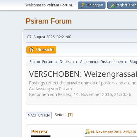
Welcome to
Psiram Forum
.
Einloggen
Registrieren
Psiram Forum
07. August 2026, 02:21:00
Übersicht
Psiram Forum
Deutsch
Allgemeine Diskussionen
Blog
►
►
►
VERSCHOBEN: Weizengrassaf
Postings reflect the private opinion of posters and are n
Auffassung von Psiram
Begonnen von Peiresc, 14. November 2016, 21:30:26
Seiten
1
NACH UNTEN
Peiresc
14. November 2016, 21:30:26