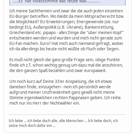
....33 hat Volksstimme das letzte Mal...........
Ich meine Sachthemen und zwar die die auch jeden einzelnen
EU-Bürger betreffen. Wo bleibt da mein Mitspracherecht bzw.
die Möglichkeit? EU-Erweiterungen, Energiewende (ok. nur
bedingt EU), Außenpolitik (z.B. Ukraine), Bankenrettung,
Griechenland etc. pipapo - alles Dinge die "über meinen Kopf"
entschieden werden und wurden und mich nicht gerade zum
EU-Fan machen. Euro? Hat mich auch niemand gefragt, wobei
ich da allerdings bis heute nicht wüßte ob Fluch oder Segen.
Es muß nicht gleich die ganz große Frage sein, obige Punkte
finde ich z.T. schon wichtig genug um dazu mal die anzuhören,
die den ganzen Spaß bezahlen und zwar europaweit.
Um noch kurz auf Deine 33'er Anspielung, die ich etwas
daneben finde, einzugehen - nein ich persönlich werde
aufgrund meiner Unzfriedenheit ganz gewiß nicht meine
Stimme irgendwelchen rechten Pappnasen geben. Ich reihe
mich nur ins Herr der Nichtwähler ein.
Ich liebe ... ich liebe doch alle, alle Menschen ... Ich liebe doch, ich
setze mich doch dafür ein ...