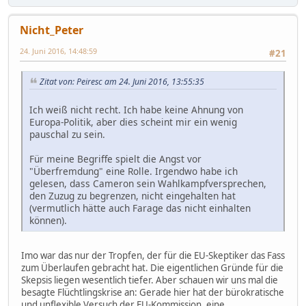
Nicht_Peter
24. Juni 2016, 14:48:59
#21
Zitat von: Peiresc am 24. Juni 2016, 13:55:35
Ich weiß nicht recht. Ich habe keine Ahnung von
Europa-Politik, aber dies scheint mir ein wenig
pauschal zu sein.
Für meine Begriffe spielt die Angst vor
"Überfremdung" eine Rolle. Irgendwo habe ich
gelesen, dass Cameron sein Wahlkampfversprechen,
den Zuzug zu begrenzen, nicht eingehalten hat
(vermutlich hätte auch Farage das nicht einhalten
können).
Imo war das nur der Tropfen, der für die EU-Skeptiker das Fass
zum Überlaufen gebracht hat. Die eigentlichen Gründe für die
Skepsis liegen wesentlich tiefer. Aber schauen wir uns mal die
besagte Flüchtlingskrise an: Gerade hier hat der bürokratische
und unflexible Versuch der EU-Kommission, eine