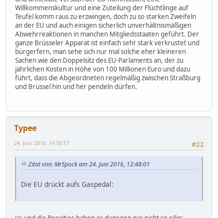
Willkommenskultur und eine Zuteilung der Flüchtlinge auf
Teufel komm raus zu erzwingen, doch zu so starken Zweifeln
an der EU und auch einigen sicherlich unverhältnismäßigen
Abwehrreaktionen in manchen Mitgliedsstaaten geführt. Der
ganze Brüsseler Apparat ist einfach sehr stark verkrustet und
bürgerfern, man sehe sich nur mal solche eher kleineren
Sachen wie den Doppelsitz des EU-Parlaments an, der zu
jährlichen Kosten in Höhe von 100 Millionen Euro und dazu
führt, dass die Abgeordneten regelmäßig zwischen Straßburg
und Brüssel hin und her pendeln dürfen.
Typee
24. Juni 2016, 14:50:17
#22
Zitat von: MrSpock am 24. Juni 2016, 12:48:01
Die EU drückt aufs Gaspedal:
Ja; und die Brexities haben es dagegen gar nicht so eilig: