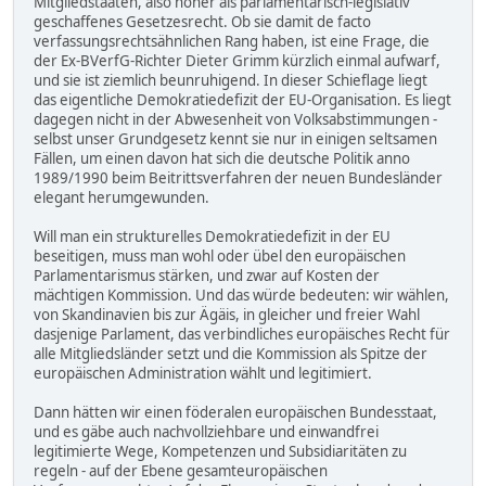
Mitgliedstaaten, also höher als parlamentarisch-legislativ
geschaffenes Gesetzesrecht. Ob sie damit de facto
verfassungsrechtsähnlichen Rang haben, ist eine Frage, die
der Ex-BVerfG-Richter Dieter Grimm kürzlich einmal aufwarf,
und sie ist ziemlich beunruhigend. In dieser Schieflage liegt
das eigentliche Demokratiedefizit der EU-Organisation. Es liegt
dagegen nicht in der Abwesenheit von Volksabstimmungen -
selbst unser Grundgesetz kennt sie nur in einigen seltsamen
Fällen, um einen davon hat sich die deutsche Politik anno
1989/1990 beim Beitrittsverfahren der neuen Bundesländer
elegant herumgewunden.
Will man ein strukturelles Demokratiedefizit in der EU
beseitigen, muss man wohl oder übel den europäischen
Parlamentarismus stärken, und zwar auf Kosten der
mächtigen Kommission. Und das würde bedeuten: wir wählen,
von Skandinavien bis zur Ägäis, in gleicher und freier Wahl
dasjenige Parlament, das verbindliches europäisches Recht für
alle Mitgliedsländer setzt und die Kommission als Spitze der
europäischen Administration wählt und legitimiert.
Dann hätten wir einen föderalen europäischen Bundesstaat,
und es gäbe auch nachvollziehbare und einwandfrei
legitimierte Wege, Kompetenzen und Subsidiaritäten zu
regeln - auf der Ebene gesamteuropäischen