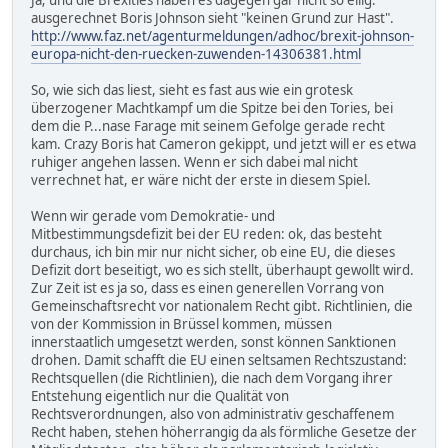
ausgerechnet Boris Johnson sieht "keinen Grund zur Hast".
http://www.faz.net/agenturmeldungen/adhoc/brexit-johnson-
europa-nicht-den-ruecken-zuwenden-14306381.html
So, wie sich das liest, sieht es fast aus wie ein grotesk
überzogener Machtkampf um die Spitze bei den Tories, bei
dem die P...nase Farage mit seinem Gefolge gerade recht
kam. Crazy Boris hat Cameron gekippt, und jetzt will er es etwa
ruhiger angehen lassen. Wenn er sich dabei mal nicht
verrechnet hat, er wäre nicht der erste in diesem Spiel.
Wenn wir gerade vom Demokratie- und
Mitbestimmungsdefizit bei der EU reden: ok, das besteht
durchaus, ich bin mir nur nicht sicher, ob eine EU, die dieses
Defizit dort beseitigt, wo es sich stellt, überhaupt gewollt wird.
Zur Zeit ist es ja so, dass es einen generellen Vorrang von
Gemeinschaftsrecht vor nationalem Recht gibt. Richtlinien, die
von der Kommission in Brüssel kommen, müssen
innerstaatlich umgesetzt werden, sonst können Sanktionen
drohen. Damit schafft die EU einen seltsamen Rechtszustand:
Rechtsquellen (die Richtlinien), die nach dem Vorgang ihrer
Entstehung eigentlich nur die Qualität von
Rechtsverordnungen, also von administrativ geschaffenem
Recht haben, stehen höherrangig da als förmliche Gesetze der