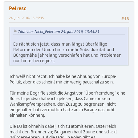
Peiresc
24. Juni 2016, 13:55:35
#18
Zitat von: Nicht_Peter am 24. Juni 2016, 13:45:21
Es rächt sich jetzt, dass man längst überfällige
Reformen der Union hin zu mehr Subsidiarität und
Bürgernähe jahrelang verschlafen hat und Problemen
nur hinterherregiert.
Ich weiß nicht recht. Ich habe keine Ahnung von Europa-
Politik, aber dies scheint mir ein wenig pauschal zu sein.
Für meine Begriffe spielt die Angst vor "Überfremdung" eine
Rolle. Irgendwo habe ich gelesen, dass Cameron sein
Wahlkampfversprechen, den Zuzug zu begrenzen, nicht
eingehalten hat (vermutlich hätte auch Farage das nicht
einhalten können).
Die EU ist ohnehin dabei, sich zu atomisieren. Österreich
macht den Brenner zu; Bulgarien baut Zäune und schickt
"Bürgerwehren" auf die Jagd; in Polen gibt es