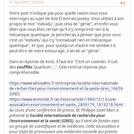
17. April 2019, 10:23:34
#2
Votre post n'indique pas pour quelle raison vous vous
interrogez au sujet de Aziz El Amrani Joutey. Vous utilisez à son
propos le mot "individu", puis celui de "génie", et enfin vous
dites que vous êtes certain qu'il n'y comprend rien à la
mécanique quantique. Je pencherais à penser que pour vous
c'est un "individu" qui n'y "connaissait rien en mécanique
quantique", et que, pour quelqu'un d'autre me semble-t-il,
peut-être de votre entourage, il serait un "génie".
Dans la réponse de kosh, il faut lire "C'est un cuisinier. Il cuit
des
soufflés
Quantum ...". Cela rend sa réponse plus
compréhensible.
https://www.whoswho.fr/entreprise/societe-internationale-
de-recherches-pour-l-environnement-et-la-sante-sires_16659
SIRES:
https://www.lemonde.fr/archives/article/1980/12/13/une-
association-environnement-et-sante_2809179_1819218.html
:
Au cours d'une conférence de presse, M. Philippe Saint-Marc a
présenté la
Société internationale de recherche pour
l'environnement et la santé (SIRES)
, qu'il vient de fonder avec
un groupe de scientifiques et de médecins. Cette association a
pour objet de promouvoir une médecine nouvelle qui prenne