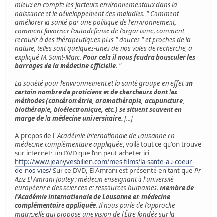
mieux en compte les facteurs environnementaux dans la
naissance et le développement des maladies. " Comment
améliorer la santé par une politique de l'environnement,
comment favoriser l'autodéfense de l'organisme, comment
recourir à des thérapeutiques plus " douces " et proches de la
nature, telles sont quelques-unes de nos voies de recherche, a
expliqué M. Saint-Marc.
Pour cela il nous faudra bousculer les
barrages de la médecine officielle
. "
La société pour l'environnement et la santé groupe en effet
un
certain nombre de praticiens et de chercheurs dont les
méthodes (cancérométrie, aramothérapie, acupuncture,
biothérapie, bioélectronique, etc.) se situent souvent en
marge de la médecine universitaire.
[...]
A propos de l'
Académie internationale de Lausanne en
médecine complémentaire appliquée
, voilà tout ce qu'on trouve
sur internet: un DVD que l'on peut acheter ici
http://www.jeanyvesbilien.com/mes-films/la-sante-au-coeur-
de-nos-vies/
Sur ce DVD, El Amrani est présenté en tant que
Pr
Aziz El Amrani Joutey : médecin enseignant à l'université
européenne des sciences et ressources humaines.
Membre de
l'Académie internationale de Lausanne en médecine
complémentaire appliquée
. Il nous parle de l'approche
matricielle qui propose une vision de l'Être fondée sur la