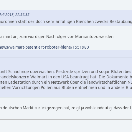
Juli 2018, 22:56:35
idrohnen statt der doch sehr anfälligen Bienchen zwecks Bestäubung
 Walmart an, zum würdigen Nachfolger von Monsanto zu werden:
news/walmart-patentiert-roboter-biene/1551980
nft Schädlinge überwachen, Pestizide spritzen und sogar Blüten bestä
elhandelskonzern Walmart in den USA beantragt hat. Die Dokumente
ten Ladestation durch ein Netzwerk über die landwirtschaftlichen N
ziellen Vorrichtungen Pollen aus Blüten entnehmen und in andere Bl
 deutschen Markt zurückgezogen hat, zeigt ja wohl eindeutig, dass der 