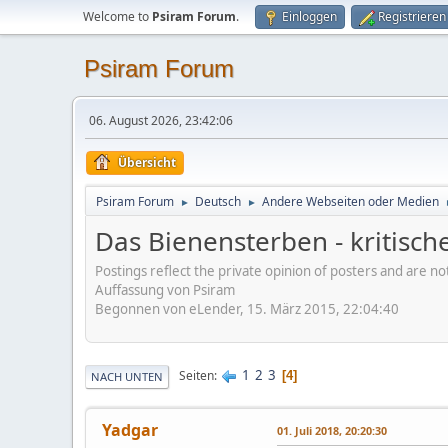
Welcome to
Psiram Forum
.
Einloggen
Registrieren
Psiram Forum
06. August 2026, 23:42:06
Übersicht
Psiram Forum
Deutsch
Andere Webseiten oder Medien
►
►
Das Bienensterben - kritisch
Postings reflect the private opinion of posters and are n
Auffassung von Psiram
Begonnen von eLender, 15. März 2015, 22:04:40
1
2
3
Seiten
4
NACH UNTEN
Yadgar
01. Juli 2018, 20:20:30