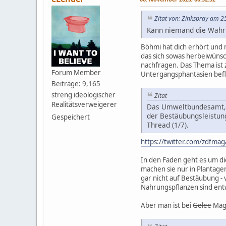
Zitat von: Zinkspray am 2
Kann niemand die Wahr
Böhmi hat dich erhört und 
das sich sowas herbeiwünsc
nachfragen. Das Thema ist z
Forum Member
Untergangsphantasien beflüg
Beiträge: 9,165
streng ideologischer
Zitat
Realitätsverweigerer
Das Umweltbundesamt, 
der Bestäubungsleistung
Gespeichert
Thread (1/7).
https://twitter.com/zdfm
In den Faden geht es um di
machen sie nur in Plantagen
gar nicht auf Bestäubung -
Nahrungspflanzen sind entw
Aber man ist bei
Gelee
Maga