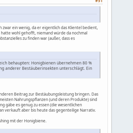
#51
war ein wenig, da er eigentlich das Klientel bedient,
n hatte wohl gehofft, niemand würde da nochmal
stanzielles zu finden war (außer, dass es
eich behaupten: Honigbienen übernehmen 80 %
ung anderer Bestäuberinsekten unterschlägt. Ein
onderen Beitrag zur Bestäubungsleistung bringen. Das
lermeisten Nahrungspflanzen (und deren Produkte) sind
ng gäbe es genug zu essen (die wesentlichen
 verkauft aber bis heute das gegenteilige Narrativ.
hing mit der Honigbiene.