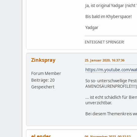
Ja, ist original Yadgar (nicht
Bis bald im Khyberspace!
Yadgar
ENTEIGNET SPRINGER!
Zinkspray
25. Januar 2020, 16:37:36
https://m.youtube.com/wa
Forum Member
Beiträge: 20
So so- unterschwellige Pest
AMINOSÄURENPROFILE!!!!)
Gespeichert
... ist echt schädlich für B
unverzichtbar.
Bei diesem Themenkreis we
eLender
06. November 2023, 00:32:52