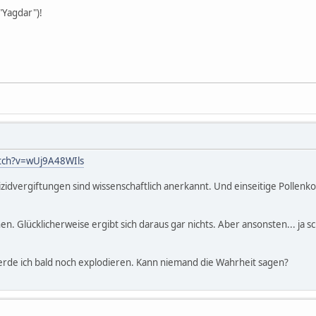
 "Yagdar")!
tch?v=wUj9A48WIls
izidvergiftungen sind wissenschaftlich anerkannt. Und einseitige Pollen
ienen. Glücklicherweise ergibt sich daraus gar nichts. Aber ansonsten... ja 
rde ich bald noch explodieren. Kann niemand die Wahrheit sagen?