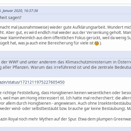
5. Januar 2020, 16:37:36
heit sagen?
macht mal (ausnahmsweise) wieder gute Aufklärungsarbeit. Wundert mich z
ht. Aber gut, es wird endlich mal wieder aus der Versenkung geholt. Ma
war klammheimlich aus dem öffentlichen Fokus gerückt, weil da wenig Sub
elt hat, was ja auch eine Bereicherung für viele ist
).
der WWF und unter anderem das Klimaschutzministerium in Österr
 aller Pflanzen. Warum das irreführend ist und die zentrale Bedeut
agazin/status/1721211975227605450
e richtige Feststellung, dass Honigbienen keinen wesentlichen oder bes
, weil man am Honig interessiert ist. Ich hatte mal recherchiert: die al
 vor allem durch Honigbienen - angewiesen. Auch ohne Insektenbestäubu
eder wind- oder selbstbestäubt bzw. brauche gar keine Bestäubung). Man
zin Royal noch mehr Mythen auf der Spur. Etwa dem plumpen Greenwas