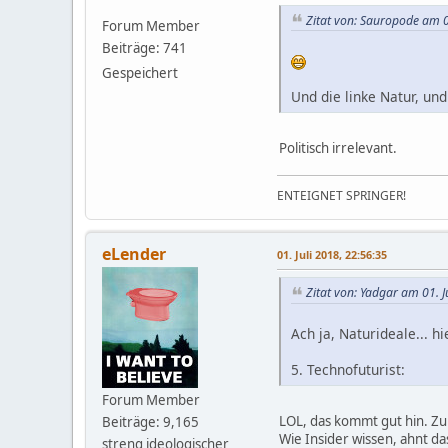
Zitat von: Sauropode am 0
Forum Member
Beiträge: 741
Gespeichert
Und die linke Natur, un
Politisch irrelevant.
ENTEIGNET SPRINGER!
eLender
01. Juli 2018, 22:56:35
Zitat von: Yadgar am 01. J
Ach ja, Naturideale... 
5. Technofuturist:
Forum Member
LOL, das kommt gut hin. Zu 
Beiträge: 9,165
Wie Insider wissen, ahnt d
streng ideologischer