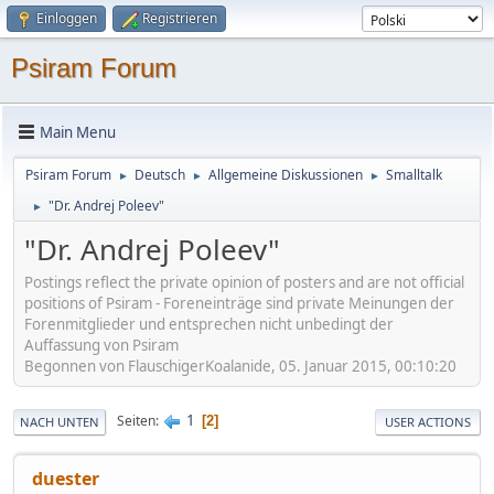
Einloggen
Registrieren
Psiram Forum
Main Menu
Psiram Forum
Deutsch
Allgemeine Diskussionen
Smalltalk
►
►
►
"Dr. Andrej Poleev"
►
"Dr. Andrej Poleev"
Postings reflect the private opinion of posters and are not official
positions of Psiram - Foreneinträge sind private Meinungen der
Forenmitglieder und entsprechen nicht unbedingt der
Auffassung von Psiram
Begonnen von FlauschigerKoalanide, 05. Januar 2015, 00:10:20
1
Seiten
2
NACH UNTEN
USER ACTIONS
duester