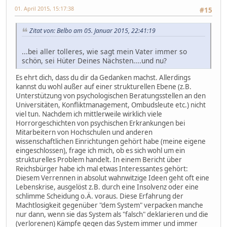
01. April 2015, 15:17:38
#15
Zitat von: Belbo am 05. Januar 2015, 22:41:19
...bei aller tolleres, wie sagt mein Vater immer so
schön, sei Hüter Deines Nächsten....und nu?
Es ehrt dich, dass du dir da Gedanken machst. Allerdings
kannst du wohl außer auf einer strukturellen Ebene (z.B.
Unterstützung von psychologischen Beratungsstellen an den
Universitäten, Konfliktmanagement, Ombudsleute etc.) nicht
viel tun. Nachdem ich mittlerweile wirklich viele
Horrorgeschichten von psychischen Erkrankungen bei
Mitarbeitern von Hochschulen und anderen
wissenschaftlichen Einrichtungen gehört habe (meine eigene
eingeschlossen), frage ich mich, ob es sich wohl um ein
strukturelles Problem handelt. In einem Bericht über
Reichsbürger habe ich mal etwas Interessantes gehört:
Diesem Verrennen in absolut wahnwitzige Ideen geht oft eine
Lebenskrise, ausgelöst z.B. durch eine Insolvenz oder eine
schlimme Scheidung o.Ä. voraus. Diese Erfahrung der
Machtlosigkeit gegenüber "dem System" verpacken manche
nur dann, wenn sie das System als "falsch" deklarieren und die
(verlorenen) Kämpfe gegen das System immer und immer