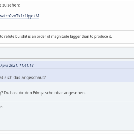
be zu sehen:
watch?v=Tx1r1lpjekM
 refute bullshit is an order of magnitude bigger than to produce it.
 April 2021, 11:41:18
t sich das angeschaut?
? Du hast dir den Film ja scheinbar angesehen.
n!