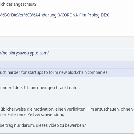
ich das angeschaut?
3%BCrDieVer%C3%A4nderung:0/CORONA-film-Prolog-DE:0
://helplbrysavecrypto.com/
 much harder for startups to form new blockchain companies
genden Idee. Ich bin uneingeschränkt dafür.
üblicherweise die Motivation, einen verlinkten Film anzuschauen, ohne 
ller Fälle reine Zeitverschwendung.
sbeitrag nur darum, dieses Video zu bewerben?