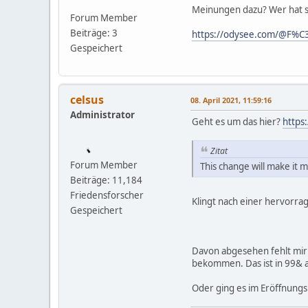
Meinungen dazu? Wer hat s
Forum Member
Beiträge: 3
https://odysee.com/@F%C
Gespeichert
celsus
08. April 2021, 11:59:16
Administrator
Geht es um das hier?
https
Zitat
Forum Member
This change will make it
Beiträge: 11,184
Friedensforscher
Klingt nach einer hervorra
Gespeichert
Davon abgesehen fehlt mir 
bekommen. Das ist in 99& a
Oder ging es im Eröffnung