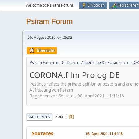
Welcome to
Psiram Forum
.
Einloggen
Registrieren
Psiram Forum
06. August 2026, 04:26:32
Übersicht
Psiram Forum
Deutsch
Allgemeine Diskussionen
COR
►
►
►
CORONA.film Prolog DE
Postings reflect the private opinion of posters and are n
Auffassung von Psiram
Begonnen von Sokrates, 08. April 2021, 11:41:18
Seiten
1
NACH UNTEN
Sokrates
08. April 2021, 11:41:18