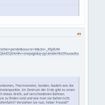
#9
sches+pendel&source=bl&ots=_3fipilUM-
Q6AEIQDAH#v=onepage&q=pyramiden%20foucaultsc
Antennen, Thermometer, Sonden, Nadeln wie die
e Knotenpunkte. Im Zentrum der Erde gibt es einen
ich etwas dreht, auf verschiedenen Bahnen.
ie zu finden sind und wie man sie beherrscht.
lenfahrt? Verstehen Sie nun, lieber Freund?"