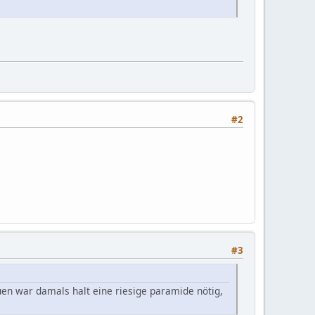
#2
#3
uen war damals halt eine riesige paramide nötig,