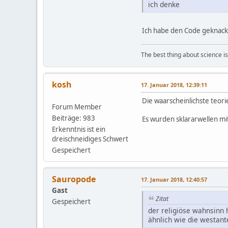
ich denke
Ich habe den Code geknackt.
The best thing about science is t
kosh
17. Januar 2018, 12:39:11
Die waarscheinlichste teorie
Forum Member
Beiträge: 983
Es wurden sklararwellen mi
Erkenntnis ist ein
dreischneidiges Schwert
Gespeichert
Sauropode
17. Januar 2018, 12:40:57
Gast
Zitat
Gespeichert
der religiöse wahnsinn 
ähnlich wie die westan