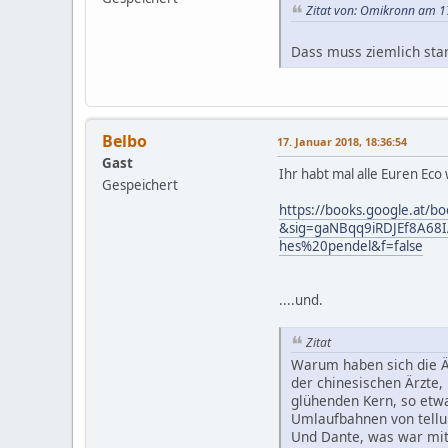
Zitat von: Omikronn am 1
Dass muss ziemlich sta
Belbo
17. Januar 2018, 18:36:54
Gast
Ihr habt mal alle Euren Eco
Gespeichert
https://books.google.at
&sig=gaNBqq9iRDJEf8A6
hes%20pendel&f=false
....und.
Zitat
Warum haben sich die Ä
der chinesischen Ärzte,
glühenden Kern, so etwa
Umlaufbahnen von tellur
Und Dante, was war mit 