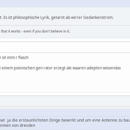
 Es ist philosophische Lyrik, getarnt als wirrer Gedankenstrom.
hat it works - even if you don't believe in it.
 ist imm r flasch
t einem psionischen gen rator erzegt ale waaren adepten wissendas
hat ja die erstaunlichsten Dinge bewirkt und um eine Antenne zu ba
tennen von dresden