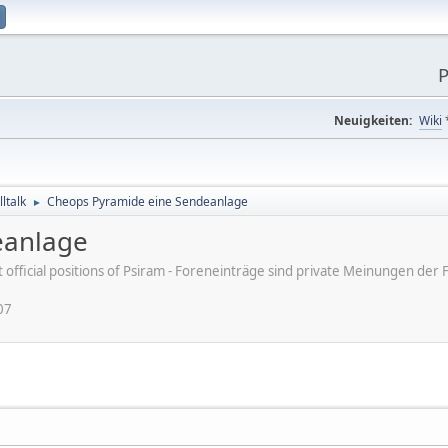
P
Neuigkeiten:
Wiki
ltalk
Cheops Pyramide eine Sendeanlage
►
eanlage
ot official positions of Psiram - Foreneinträge sind private Meinungen d
07