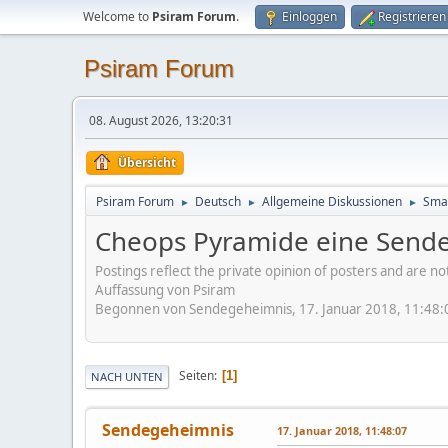
Welcome to
Psiram Forum
.
Einloggen
Registrieren
Psiram Forum
08. August 2026, 13:20:31
Übersicht
Psiram Forum
Deutsch
Allgemeine Diskussionen
Smal
►
►
►
Cheops Pyramide eine Send
Postings reflect the private opinion of posters and are n
Auffassung von Psiram
Begonnen von Sendegeheimnis, 17. Januar 2018, 11:48:
Seiten
1
NACH UNTEN
Sendegeheimnis
17. Januar 2018, 11:48:07