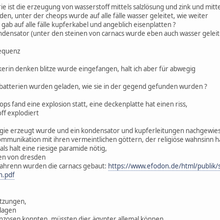
ie ist die erzeugung von wasserstoff mittels salzlösung und zink und mitte
n, unter der cheops wurde auf alle fälle wasser geleitet, wie weiter
 gab auf alle fälle kupferkabel und angeblich eisenplatten ?
densator (unter den steinen von carnacs wurde eben auch wasser geleite
requenz
kerin denken blitze wurde eingefangen, halt ich aber für abwegig
atterien wurden geladen, wie sie in der gegend gefunden wurden ?
heops fand eine explosion statt, eine deckenplatte hat einen riss,
off explodiert
ie erzeugt wurde und ein kondensator und kupferleitungen nachgewiesen
kommunikation mit ihren vermeintlichen göttern, der religiöse wahnsinn h
s halt eine riesige paramide nötig,
nen von dresden
 Jahrenn wurden die carnacs gebaut:
https://www.efodon.de/html/publi
n.pdf
tzungen,
nlagen
franzosen konnten, müssten dier ägypter allemal können