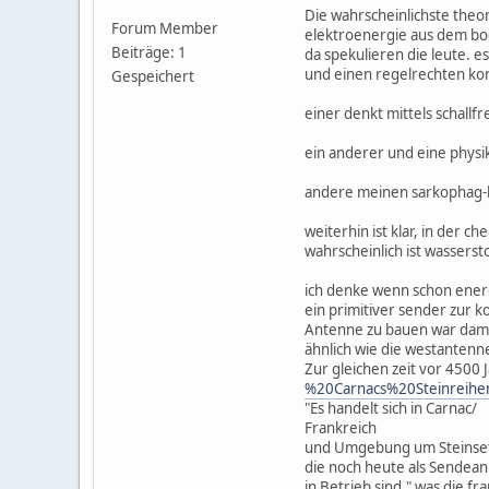
Die wahrscheinlichste theor
Forum Member
elektroenergie aus dem bode
Beiträge: 1
da spekulieren die leute. es
und einen regelrechten kon
Gespeichert
einer denkt mittels schallf
ein anderer und eine physi
andere meinen sarkophag-b
weiterhin ist klar, in der c
wahrscheinlich ist wasserst
ich denke wenn schon energ
ein primitiver sender zur 
Antenne zu bauen war damal
ähnlich wie die westanten
Zur gleichen zeit vor 4500
%20Carnacs%20Steinreihe
"Es handelt sich in Carnac/
Frankreich
und Umgebung um Steinse
die noch heute als Sendea
in Betrieb sind." was die 