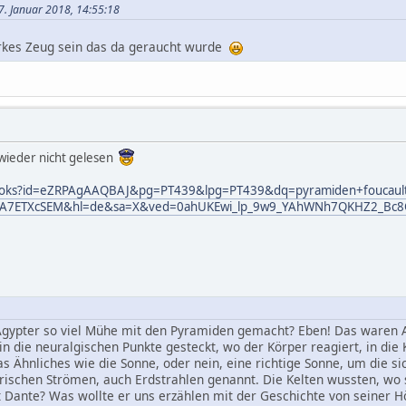
7. Januar 2018, 14:55:18
rkes Zeug sein das da geraucht wurde
 wieder nicht gelesen
/books?id=eZRPAgAAQBAJ&pg=PT439&lpg=PT439&dq=pyramiden+foucault
8IA7ETXcSEM&hl=de&sa=X&ved=0ahUKEwi_lp_9w9_YAhWNh7QKHZ2_Bc8
gypter so viel Mühe mit den Pyramiden gemacht? Eben! Das waren 
 in die neuralgischen Punkte gesteckt, wo der Körper reagiert, in di
s Ähnliches wie die Sonne, oder nein, eine richtige Sonne, um die s
ischen Strömen, auch Erdstrahlen genannt. Die Kelten wussten, wo s
Dante? Was wollte er uns erzählen mit der Geschichte von seiner Höl