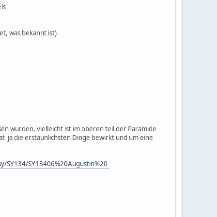
ls
t, was bekannt ist)
 wurden, vielleicht ist im oberen teil der Paramide
at ja die erstaunlichsten Dinge bewirkt und um eine
k/sy/SY134/SY13406%20Augustin%20-