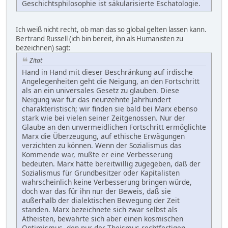
Geschichtsphilosophie ist säkularisierte Eschatologie.
Ich weiß nicht recht, ob man das so global gelten lassen kann.
Bertrand Russell (ich bin bereit, ihn als Humanisten zu
bezeichnen) sagt:
Zitat
Hand in Hand mit dieser Beschränkung auf irdische
Angelegenheiten geht die Neigung, an den Fortschritt
als an ein universales Gesetz zu glauben. Diese
Neigung war für das neunzehnte Jahrhundert
charakteristisch; wir finden sie bald bei Marx ebenso
stark wie bei vielen seiner Zeitgenossen. Nur der
Glaube an den unvermeidlichen Fortschritt ermöglichte
Marx die Überzeugung, auf ethische Erwägungen
verzichten zu können. Wenn der Sozialismus das
Kommende war, mußte er eine Verbesserung
bedeuten. Marx hätte bereitwillig zugegeben, daß der
Sozialismus für Grundbesitzer oder Kapitalisten
wahrscheinlich keine Verbesserung bringen würde,
doch war das für ihn nur der Beweis, daß sie
außerhalb der dialektischen Bewegung der Zeit
standen. Marx bezeichnete sich zwar selbst als
Atheisten, bewahrte sich aber einen kosmischen
Optimismus, den nur der Theismus rechtfertigen