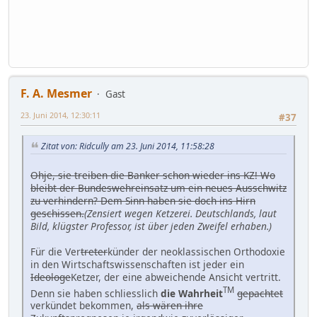
F. A. Mesmer
Gast
23. Juni 2014, 12:30:11
#37
Zitat von: Ridcully am 23. Juni 2014, 11:58:28
Ohje, sie treiben die Banker schon wieder ins KZ! Wo
bleibt der Bundeswehreinsatz um ein neues Ausschwitz
zu verhindern? Dem Sinn haben sie doch ins Hirn
geschissen.
(Zensiert wegen Ketzerei. Deutschlands, laut
Bild, klügster Professor, ist über jeden Zweifel erhaben.)
Für die Ver
treter
künder der neoklassischen Orthodoxie
in den Wirtschaftswissenschaften ist jeder ein
Ideologe
Ketzer, der eine abweichende Ansicht vertritt.
TM
Denn sie haben schliesslich
die Wahrheit
gepachtet
verkündet bekommen,
als wären ihre