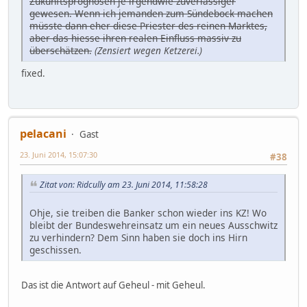
Zukunftsprognosen je irgendwie zuverlässiger
gewesen. Wenn ich jemanden zum Sündebock machen
müsste dann eher diese Priester des reinen Marktes,
aber das hiesse ihren realen Einfluss massiv zu
überschätzen.
(Zensiert wegen Ketzerei.)
fixed.
pelacani
Gast
23. Juni 2014, 15:07:30
#38
Zitat von: Ridcully am 23. Juni 2014, 11:58:28
Ohje, sie treiben die Banker schon wieder ins KZ! Wo
bleibt der Bundeswehreinsatz um ein neues Ausschwitz
zu verhindern? Dem Sinn haben sie doch ins Hirn
geschissen.
Das ist die Antwort auf Geheul - mit Geheul.