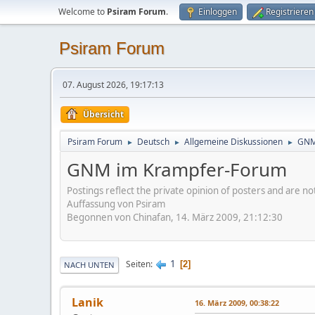
Welcome to
Psiram Forum
.
Einloggen
Registrieren
Psiram Forum
07. August 2026, 19:17:13
Übersicht
Psiram Forum
Deutsch
Allgemeine Diskussionen
GNM
►
►
►
GNM im Krampfer-Forum
Postings reflect the private opinion of posters and are n
Auffassung von Psiram
Begonnen von Chinafan, 14. März 2009, 21:12:30
1
Seiten
2
NACH UNTEN
Lanik
16. März 2009, 00:38:22