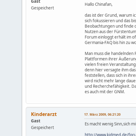
Gast
Hallo Chinafan,
Gespeichert
das ist der Grund, warum i
sich fokussieren und das b
Beobachtungen und finde da
Nutzen aus der Fürstentum
Forum einloggt erhält im o
Germania-FAQ bis hin zu w
Man muss die handelnden Pe
Plattformen ihrer Äußerung
vielen freien Veranstaltung
denn hier versagte ihm da
feststellen, dass sich in i
wird nicht mehr lange daue
und Recherchefähigkeit. Da
es auch mit der GNM.
Kinderarzt
17. März 2009, 06:21:20
Gast
Es macht wenig Sinn,sich 
Gespeichert
http://www.kidmed.de/fo