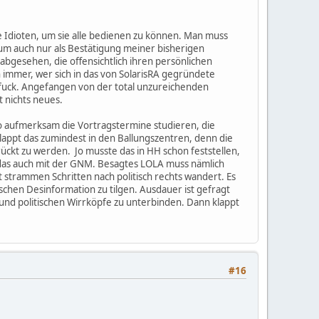
 Idioten, um sie alle bedienen zu können. Man muss
rum auch nur als Bestätigung meiner bisherigen
bgesehen, die offensichtlich ihren persönlichen
mmer, wer sich in das von SolarisRA gegründete
ndfuck. Angefangen von der total unzureichenden
 nichts neues.
so aufmerksam die Vortragstermine studieren, die
lappt das zumindest in den Ballungszentren, denn die
erückt zu werden. Jo musste das in HH schon feststellen,
 das auch mit der GNM. Besagtes LOLA muss nämlich
t strammen Schritten nach politisch rechts wandert. Es
schen Desinformation zu tilgen. Ausdauer ist gefragt
und politischen Wirrköpfe zu unterbinden. Dann klappt
#16