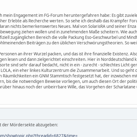
ch mein Engagement im FG-Forum heruntergefahren habe: Es gibt zuviele
isher Erlebte als Recherche werten. So sehe ich deshalb das Krampfer Fo
ran nichts bemerkenswertes Neues. Mal von SolarisRA und seiner Enza a
bewegung ziehen wollen und in zunehmenden Maße scheitern. Wie auch i
ffiziell zugänglichen Bereich die volle Packung Eso-Geschwurbel und Mi
ohlmeinenden Beiträgen zu den üblichen Verschwörungstheorien. So weit
rsonen an ihrer Wurzel packen, und das ist ihre finanzielle Existenz. Al
en lesen und dann zielgerichtet einschreiten. Hier in Norddeutschland k
sorte sind sehr darauf bedacht, nicht in ein - zurecht - schlechtes Licht g
s LOLA, ein eher linkes Kulturzentrum die Zusammenarbeit. Und so geht
hren Räumlichkeiten ein GNM Stammtisch festgesetzt hat, der inzwischen mi
rn, bis die notwendigen Beweise vorliegen, um auch diesen Ort der politi
rüber hinaus noch der unbeirrbare Wille, das Vorgehen der Scharlatane 
mit der Mördersekte abzugeben:
rum/showtopic.php?threadid=6827&time=