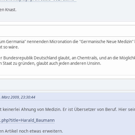
den Knast.
ntum Germania" nennenden Micronation die "Germanische Neue Medizin" hof
ht so wäre.
er Bundesrepublik Deutschland glaubt, an Chemtrails, und an die Möglich
n Staat zu gründen, glaubt auch jeden anderen Unsinn.
. März 2009, 23:30:44
keinerlei Ahnung von Medizin. Er ist Übersetzer von Beruf. Hier sein
x.php?title=Harald_Baumann
en Artikel noch etwas erweitern.