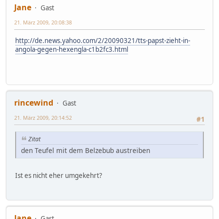
Jane
Gast
21. März 2009, 20:08:38
http://de.news.yahoo.com/2/20090321/tts-papst-zieht-in-
angola-gegen-hexengla-c1b2fc3.html
rincewind
Gast
21. März 2009, 20:14:52
#1
Zitat
den Teufel mit dem Belzebub austreiben
Ist es nicht eher umgekehrt?
Jane
Gast