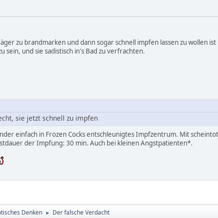
räger zu brandmarken und dann sogar schnell impfen lassen zu wollen ist
u sein, und sie sadistisch in's Bad zu verfrachten.
ht, sie jetzt schnell zu impfen
inder einfach in Frozen Cocks entschleunigtes Impfzentrum. Mit scheintot
tdauer der Impfung: 30 min. Auch bei kleinen Angstpatienten*.
tisches Denken
Der falsche Verdacht
►