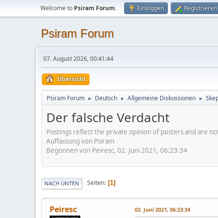
Welcome to
Psiram Forum
.
Einloggen
Registrieren
Psiram Forum
07. August 2026, 00:41:44
Übersicht
Psiram Forum
Deutsch
Allgemeine Diskussionen
Skep
►
►
►
Der falsche Verdacht
Postings reflect the private opinion of posters and are n
Auffassung von Psiram
Begonnen von Peiresc, 02. Juni 2021, 06:23:34
Seiten
1
NACH UNTEN
Peiresc
02. Juni 2021, 06:23:34