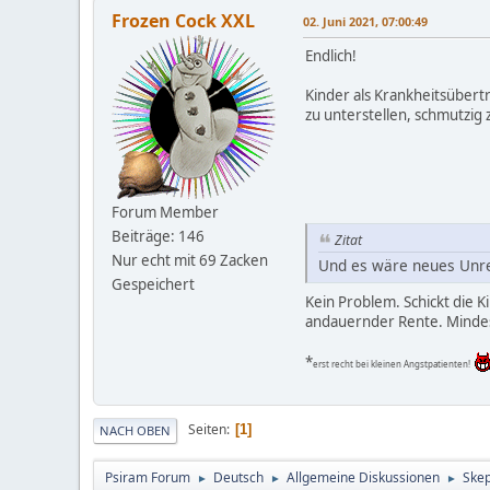
Frozen Cock XXL
02. Juni 2021, 07:00:49
Endlich!
Kinder als Krankheitsübert
zu unterstellen, schmutzig z
Forum Member
Beiträge: 146
Zitat
Nur echt mit 69 Zacken
Und es wäre neues Unrec
Gespeichert
Kein Problem. Schickt die K
andauernder Rente. Mindes
*
erst recht bei kleinen Angstpatienten!
Seiten
1
NACH OBEN
Psiram Forum
Deutsch
Allgemeine Diskussionen
Skep
►
►
►