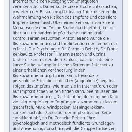
Internet für einen Rückgang von Impfquoten
verantwortlich. Daher sollte diese Studie untersuchen,
inwiefern der Besuch impfkritischer Internetseiten die
Wahrnehmung von Risiken des Impfens und des Nicht-
Impfens beeinflusst. Über einen Zeitraum von einem
Monat wurde eine Online-Studie durchgeführt, bei der
über 300 Probanden impfkritische und neutrale
Kontrollseiten besuchten. Anschließend wurde die
Risikowahrnehmung und Impfintention der Teilnehmer
erfasst. Die Psychologen Dr. Cornelia Betsch, Dr. Frank
Renkewitz, Professor Tilmann Betsch und Corina
Ulshofer kommen zu dem Schluss, dass bereits eine
kurze Suche auf impfkritischen Seiten im Internet zu
einer erheblichen Veränderung in der
Risikowahrnehmung führen kann. Besonders
persönliche Elternberichte über (angebliche) negative
Folgen des Impfens, wie man sie in Internetforen oder
auf impfkritischen Seiten finden kann, beeinflussen die
Risikowahrnehmung. ,,Die Intention, dem eigenen Kind
vier der empfohlenen Impfungen zukommen zu lassen
(sechsfach, MMR, Windpocken, Meningokokken),
sanken nach der Suche auf der impfkritischen Seite
signifikant ab", so Dr. Cornelia Betsch. Ihre
psychologisch und methodisch fundierte Grundlagen-
und Anwendungsforschung will die Gruppe fortsetzen,