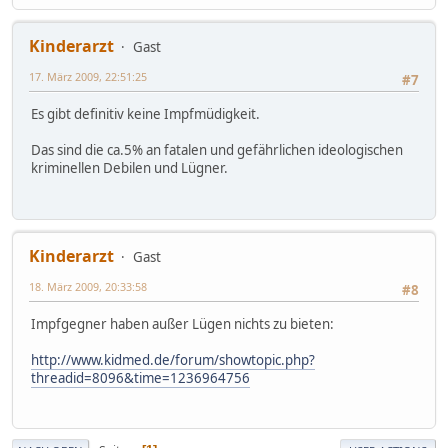
Kinderarzt
Gast
17. März 2009, 22:51:25
#7
Es gibt definitiv keine Impfmüdigkeit.
Das sind die ca.5% an fatalen und gefährlichen ideologischen
kriminellen Debilen und Lügner.
Kinderarzt
Gast
18. März 2009, 20:33:58
#8
Impfgegner haben außer Lügen nichts zu bieten:
http://www.kidmed.de/forum/showtopic.php?
threadid=8096&time=1236964756