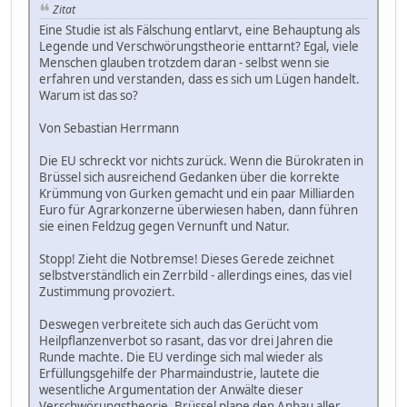
Zitat
Eine Studie ist als Fälschung entlarvt, eine Behauptung als
Legende und Verschwörungstheorie enttarnt? Egal, viele
Menschen glauben trotzdem daran - selbst wenn sie
erfahren und verstanden, dass es sich um Lügen handelt.
Warum ist das so?
Von Sebastian Herrmann
Die EU schreckt vor nichts zurück. Wenn die Bürokraten in
Brüssel sich ausreichend Gedanken über die korrekte
Krümmung von Gurken gemacht und ein paar Milliarden
Euro für Agrarkonzerne überwiesen haben, dann führen
sie einen Feldzug gegen Vernunft und Natur.
Stopp! Zieht die Notbremse! Dieses Gerede zeichnet
selbstverständlich ein Zerrbild - allerdings eines, das viel
Zustimmung provoziert.
Deswegen verbreitete sich auch das Gerücht vom
Heilpflanzenverbot so rasant, das vor drei Jahren die
Runde machte. Die EU verdinge sich mal wieder als
Erfüllungsgehilfe der Pharmaindustrie, lautete die
wesentliche Argumentation der Anwälte dieser
Verschwörungstheorie. Brüssel plane den Anbau aller