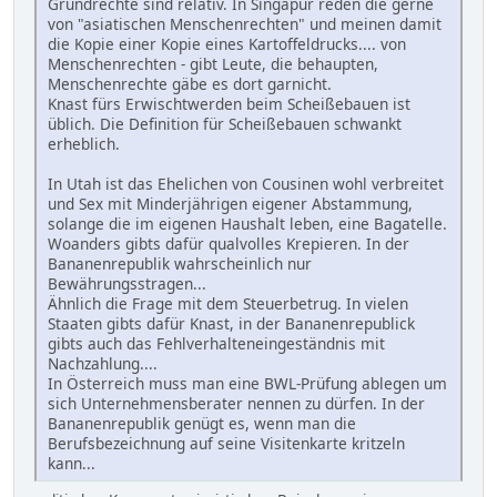
Grundrechte sind relativ. In Singapur reden die gerne
von "asiatischen Menschenrechten" und meinen damit
die Kopie einer Kopie eines Kartoffeldrucks.... von
Menschenrechten - gibt Leute, die behaupten,
Menschenrechte gäbe es dort garnicht.
Knast fürs Erwischtwerden beim Scheißebauen ist
üblich. Die Definition für Scheißebauen schwankt
erheblich.
In Utah ist das Ehelichen von Cousinen wohl verbreitet
und Sex mit Minderjährigen eigener Abstammung,
solange die im eigenen Haushalt leben, eine Bagatelle.
Woanders gibts dafür qualvolles Krepieren. In der
Bananenrepublik wahrscheinlich nur
Bewährungsstragen...
Ähnlich die Frage mit dem Steuerbetrug. In vielen
Staaten gibts dafür Knast, in der Bananenrepublick
gibts auch das Fehlverhalteneingeständnis mit
Nachzahlung....
In Österreich muss man eine BWL-Prüfung ablegen um
sich Unternehmensberater nennen zu dürfen. In der
Bananenrepublik genügt es, wenn man die
Berufsbezeichnung auf seine Visitenkarte kritzeln
kann...