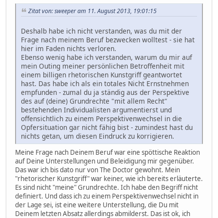
Zitat von: sweeper am 11. August 2013, 19:01:15
Deshalb habe ich nicht verstanden, was du mit der
Frage nach meinem Beruf bezwecken wolltest - sie hat
hier im Faden nichts verloren.
Ebenso wenig habe ich verstanden, warum du mir auf
mein Outing meiner persönlichen Betroffenheit mit
einem billigen rhetorischen Kunstgriff geantwortet
hast. Das habe ich als ein totales Nicht Ernstnehmen
empfunden - zumal du ja ständig aus der Perspektive
des auf (deine) Grundrechte "mit allem Recht"
bestehenden Individualisten argumentierst und
offensichtlich zu einem Perspektivenwechsel in die
Opfersituation gar nicht fähig bist - zumindest hast du
nichts getan, um diesen Eindruck zu korrigieren.
Meine Frage nach Deinem Beruf war eine spöttische Reaktion
auf Deine Unterstellungen und Beleidigung mir gegenüber.
Das war ich bis dato nur von The Doctor gewohnt. Mein
"rhetorischer Kunstgriff" war keiner, wie ich bereits erläuterte.
Es sind nicht "meine" Grundrechte. Ich habe den Begriff nicht
definiert. Und dass ich zu einem Perspektivenwechsel nicht in
der Lage sei, ist eine weitere Unterstellung, die Du mit
Deinem letzten Absatz allerdings abmilderst. Das ist ok, ich