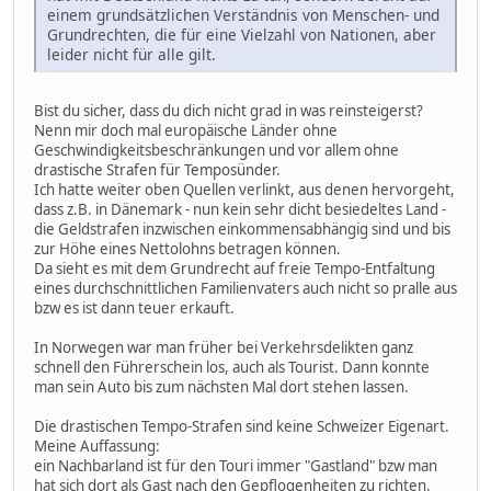
einem grundsätzlichen Verständnis von Menschen- und
Grundrechten, die für eine Vielzahl von Nationen, aber
leider nicht für alle gilt.
Bist du sicher, dass du dich nicht grad in was reinsteigerst?
Nenn mir doch mal europäische Länder ohne
Geschwindigkeitsbeschränkungen und vor allem ohne
drastische Strafen für Temposünder.
Ich hatte weiter oben Quellen verlinkt, aus denen hervorgeht,
dass z.B. in Dänemark - nun kein sehr dicht besiedeltes Land -
die Geldstrafen inzwischen einkommensabhängig sind und bis
zur Höhe eines Nettolohns betragen können.
Da sieht es mit dem Grundrecht auf freie Tempo-Entfaltung
eines durchschnittlichen Familienvaters auch nicht so pralle aus
bzw es ist dann teuer erkauft.
In Norwegen war man früher bei Verkehrsdelikten ganz
schnell den Führerschein los, auch als Tourist. Dann konnte
man sein Auto bis zum nächsten Mal dort stehen lassen.
Die drastischen Tempo-Strafen sind keine Schweizer Eigenart.
Meine Auffassung:
ein Nachbarland ist für den Touri immer "Gastland" bzw man
hat sich dort als Gast nach den Gepflogenheiten zu richten.