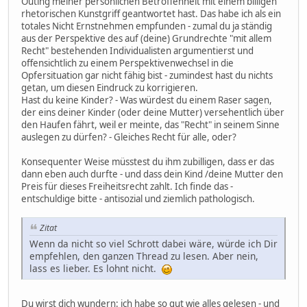
Outing meiner persönlichen Betroffenheit mit einem billigen
rhetorischen Kunstgriff geantwortet hast. Das habe ich als ein
totales Nicht Ernstnehmen empfunden - zumal du ja ständig
aus der Perspektive des auf (deine) Grundrechte "mit allem
Recht" bestehenden Individualisten argumentierst und
offensichtlich zu einem Perspektivenwechsel in die
Opfersituation gar nicht fähig bist - zumindest hast du nichts
getan, um diesen Eindruck zu korrigieren.
Hast du keine Kinder? - Was würdest du einem Raser sagen,
der eins deiner Kinder (oder deine Mutter) versehentlich über
den Haufen fährt, weil er meinte, das "Recht" in seinem Sinne
auslegen zu dürfen? - Gleiches Recht für alle, oder?
Konsequenter Weise müsstest du ihm zubilligen, dass er das
dann eben auch durfte - und dass dein Kind /deine Mutter den
Preis für dieses Freiheitsrecht zahlt. Ich finde das -
entschuldige bitte - antisozial und ziemlich pathologisch.
Zitat
Wenn da nicht so viel Schrott dabei wäre, würde ich Dir
empfehlen, den ganzen Thread zu lesen. Aber nein,
lass es lieber. Es lohnt nicht.
Du wirst dich wundern: ich habe so gut wie alles gelesen - und