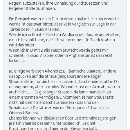
Regeln aufzustellen, ihre Einhaltung durchzusetzen und
Regelverstöße zu ahnden.
Ein Beispiel: wenn ich in D zum ersten mal mit Heroin erwischt
werde ist das zwar bitter, aber kein Vergleich zur Lage in der
Türkei oder in Saudi Arabien.
Werde ich in D mit 2 Flaschen Wodka in der Tasche angehalten,
die ich bezahlt habe, darf ich weitergehen. In Saudi Arabien
wird das bitter.
Wenn ich in D mit 2 Kilo Hasch erwischt werde gehts mir
schlecht, in Saudi Arabien oder in Afghanistan ist das recht
locker.....
Ja, einige verbieten Alkohol (z.B. islamische Staaten), andere
das Spucken auf die Straße (Singapur) andere sogar
Steuerdelikte, für die hier nix passiert. Taschendiebstahl in D -
unangenehm, aber harmlos. Woanders ist der Arm ab, warum
auch nicht. .... Es gibt sogar Staaten, da kann man auch ab
einem enormen Vermögen/Einkommen seinen Steuersatz
nicht mit dem Finanzamt aushandeln - das sind dan
Sozialistische Diktaturen wie die Berggorilla Schweiz, die
Obama-USA usw.
Ebenso können wir diskutieren über Sex mit Minderjährigen -
je nach Staat ist das sehr unterschiedlich, Sex mit
Prostituierten - die sind hier in der Gewerkschaft.