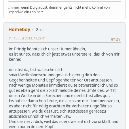
Immer, wenn Du glaubst, dümmer gehts nicht mehr, kommt von
irgendwo ein Eso her!
Homeboy
Gast
11. August 2013, 19:29:01
#129
im Prinzip könnte sich unser Humor ähneln,
es ist nur so, dass ich dir jetzt etwas unterstelle, das ich von mir
kenne:
du lebst da, bist wahrscheinlich
smart/weltmännisch/undogmatisch genug dich den
Gegebenheiten und Gepflogenheiten vor Ort anzupassen,
nach wenige Monaten immitierst du selbstverständlich und so
gut es eben geht die Sprachmelodie deines Umfeldes, wirfst
deren Worte in dein Sprechen und eigentlich ist alles gut,
bis auf die dämlichen Leute, die auch von dort kommen wie du,
es aber nicht für nötig erachten ihr Verhalten ungefähr so
anzupassen, wie du das tust, sich stattdessen geradezu
absichtlich unhöflich verhalten usw.
Und das nervt dich, weil das irgendwie auf dich zurückfällt und
wenn nur in deinem Kopf.