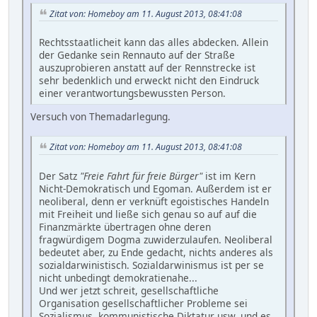
Zitat von: Homeboy am 11. August 2013, 08:41:08
Rechtsstaatlicheit kann das alles abdecken. Allein
der Gedanke sein Rennauto auf der Straße
auszuprobieren anstatt auf der Rennstrecke ist
sehr bedenklich und erweckt nicht den Eindruck
einer verantwortungsbewussten Person.
Versuch von Themadarlegung.
Zitat von: Homeboy am 11. August 2013, 08:41:08
Der Satz
"Freie Fahrt für freie Bürger"
ist im Kern
Nicht-Demokratisch und Egoman. Außerdem ist er
neoliberal, denn er verknüft egoistisches Handeln
mit Freiheit und ließe sich genau so auf auf die
Finanzmärkte übertragen ohne deren
fragwürdigem Dogma zuwiderzulaufen. Neoliberal
bedeutet aber, zu Ende gedacht, nichts anderes als
sozialdarwinistisch. Sozialdarwinismus ist per se
nicht unbedingt demokratienahe...
Und wer jetzt schreit, gesellschaftliche
Organisation gesellschaftlicher Probleme sei
Sozialismus, kommunistische Diktatur usw. und es