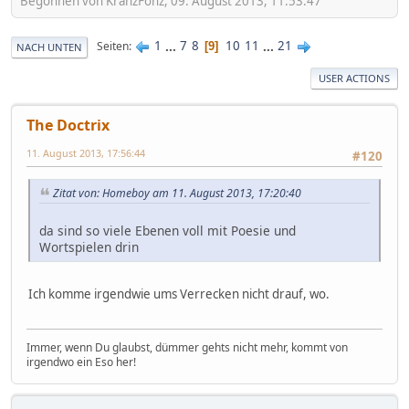
Begonnen von KranzFonz, 09. August 2013, 11:53:47
1
...
7
8
10
11
...
21
Seiten
9
NACH UNTEN
USER ACTIONS
The Doctrix
11. August 2013, 17:56:44
#120
Zitat von: Homeboy am 11. August 2013, 17:20:40
da sind so viele Ebenen voll mit Poesie und
Wortspielen drin
Ich komme irgendwie ums Verrecken nicht drauf, wo.
Immer, wenn Du glaubst, dümmer gehts nicht mehr, kommt von
irgendwo ein Eso her!