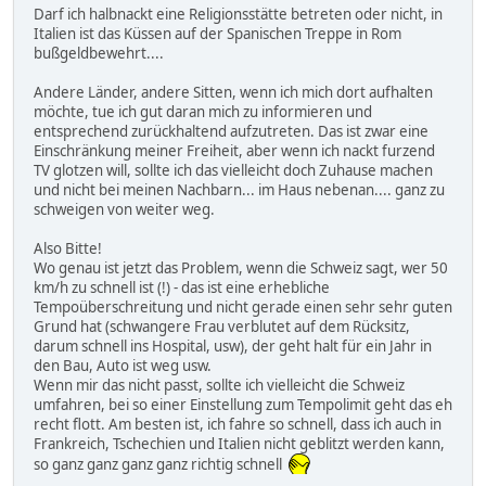
Darf ich halbnackt eine Religionsstätte betreten oder nicht, in
Italien ist das Küssen auf der Spanischen Treppe in Rom
bußgeldbewehrt....
Andere Länder, andere Sitten, wenn ich mich dort aufhalten
möchte, tue ich gut daran mich zu informieren und
entsprechend zurückhaltend aufzutreten. Das ist zwar eine
Einschränkung meiner Freiheit, aber wenn ich nackt furzend
TV glotzen will, sollte ich das vielleicht doch Zuhause machen
und nicht bei meinen Nachbarn... im Haus nebenan.... ganz zu
schweigen von weiter weg.
Also Bitte!
Wo genau ist jetzt das Problem, wenn die Schweiz sagt, wer 50
km/h zu schnell ist (!) - das ist eine erhebliche
Tempoüberschreitung und nicht gerade einen sehr sehr guten
Grund hat (schwangere Frau verblutet auf dem Rücksitz,
darum schnell ins Hospital, usw), der geht halt für ein Jahr in
den Bau, Auto ist weg usw.
Wenn mir das nicht passt, sollte ich vielleicht die Schweiz
umfahren, bei so einer Einstellung zum Tempolimit geht das eh
recht flott. Am besten ist, ich fahre so schnell, dass ich auch in
Frankreich, Tschechien und Italien nicht geblitzt werden kann,
so ganz ganz ganz ganz richtig schnell