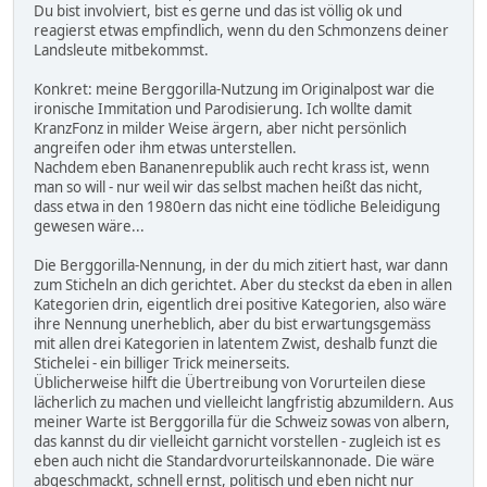
Du bist involviert, bist es gerne und das ist völlig ok und
reagierst etwas empfindlich, wenn du den Schmonzens deiner
Landsleute mitbekommst.
Konkret: meine Berggorilla-Nutzung im Originalpost war die
ironische Immitation und Parodisierung. Ich wollte damit
KranzFonz in milder Weise ärgern, aber nicht persönlich
angreifen oder ihm etwas unterstellen.
Nachdem eben Bananenrepublik auch recht krass ist, wenn
man so will - nur weil wir das selbst machen heißt das nicht,
dass etwa in den 1980ern das nicht eine tödliche Beleidigung
gewesen wäre...
Die Berggorilla-Nennung, in der du mich zitiert hast, war dann
zum Sticheln an dich gerichtet. Aber du steckst da eben in allen
Kategorien drin, eigentlich drei positive Kategorien, also wäre
ihre Nennung unerheblich, aber du bist erwartungsgemäss
mit allen drei Kategorien in latentem Zwist, deshalb funzt die
Stichelei - ein billiger Trick meinerseits.
Üblicherweise hilft die Übertreibung von Vorurteilen diese
lächerlich zu machen und vielleicht langfristig abzumildern. Aus
meiner Warte ist Berggorilla für die Schweiz sowas von albern,
das kannst du dir vielleicht garnicht vorstellen - zugleich ist es
eben auch nicht die Standardvorurteilskannonade. Die wäre
abgeschmackt, schnell ernst, politisch und eben nicht nur