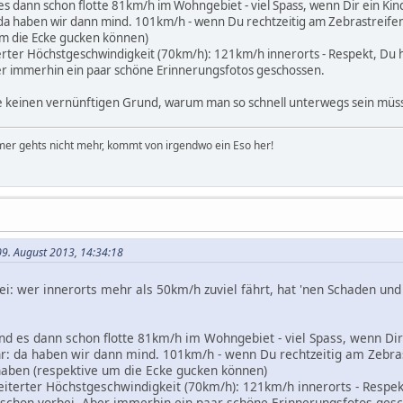
s dann schon flotte 81km/h im Wohngebiet - viel Spass, wenn Dir ein Kind
da haben wir dann mind. 101km/h - wenn Du rechtzeitig am Zebrastreif
m die Ecke gucken können)
rter Höchstgeschwindigkeit (70km/h): 121km/h innerorts - Respekt, Du has
ber immerhin ein paar schöne Erinnerungsfotos geschossen.
de keinen vernünftigen Grund, warum man so schnell unterwegs sein müs
er gehts nicht mehr, kommt von irgendwo ein Eso her!
09. August 2013, 14:34:18
ei: wer innerorts mehr als 50km/h zuviel fährt, hat 'nen Schaden und
nd es dann schon flotte 81km/h im Wohngebiet - viel Spass, wenn Dir 
hr: da haben wir dann mind. 101km/h - wenn Du rechtzeitig am Zebra
ben (respektive um die Ecke gucken können)
eiterter Höchstgeschwindigkeit (70km/h): 121km/h innerorts - Respekt,
, schon vorbei. Aber immerhin ein paar schöne Erinnerungsfotos ges