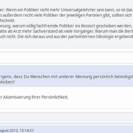
: Wenn ein Politiker nicht mehr Universalgelehrter sein kann, so ist das n
 außerdem recht viele Politiker der jeweiligen Parteien gibt, sollten si
schnitt.
hnung, warum völlig fachfremde Politiker ins Ressort geschoben werden, 
tte als Arzt mehr Sachverstand als viele Vorgänger. Warum man die Berlin
auch nicht. Die sich daraus und aus der parteiinternen Ideologie ergeben
brigens, dass Du Menschen mit anderer Meinung persönlich beleidigst
bleiben?
r Akzentuierung ihrer Persönlichkeit.
August 2013, 15:14:21