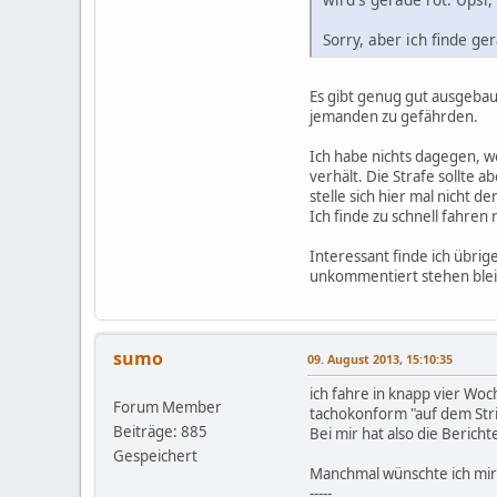
Sorry, aber ich finde g
Es gibt genug gut ausgebau
jemanden zu gefährden.
Ich habe nichts dagegen, w
verhält. Die Strafe sollte
stelle sich hier mal nicht
Ich finde zu schnell fahren 
Interessant finde ich übrig
unkommentiert stehen ble
sumo
09. August 2013, 15:10:35
ich fahre in knapp vier Wo
Forum Member
tachokonform "auf dem Stri
Beiträge: 885
Bei mir hat also die Berich
Gespeichert
Manchmal wünschte ich mir 
-----