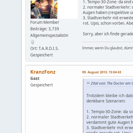
1. Tempo-30-Zone: da sind e
2. normaler Stadtverkehr: 
Augen haben (respektive u
3. Stadtverkehr mit erweite
Forum Member
rot. Upsi, schon vorbei. A
Beiträge: 3,739
Sorry, aber ich finde gera
Allgemeinspezialistin
Immer, wenn Du glaubst, dümm
Ort: T.A.R.D.I.S.
Gespeichert
KranzFonz
09. August 2013, 15:04:43
Gast
Zitat von: The Doctor am 
Gespeichert
Trotzdem bleibe ich dab
denkbare Szenarien:
1. Tempo-30-Zone: da si
2. normaler Stadtverke
verdammt gute Augen ha
3. Stadtverkehr mit erw
wird's gerade rot. Upsi