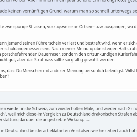
erade keinen vernünftigen Grund, warum man so schnell unterwegs s
te zweispurige Strassen, vorzugsweise an Ortsein- bzw. ausgängen, wo d
enn jemand seinen Führerschein verliert und bestraft wird, wenn er si
 aber schuldangemessen sein. Nach meiner Meinung übersteigen Haftstraf
 den porschefahrenden Dauerraser, sondern den ortsunkundigen Kurierfahre
nicht gut, aber das Strafmass sollte sorgfältig gewählt werden.
ens, dass Du Menschen mit anderer Meinung persönlich beleidigst. Willst
iben?
chen wieder in die Schweiz, zum wiederholten Male, und wieder nach Grin
ch", weil mich diese-im Vergleich zu Deutschland-drakonischen Strafen a
terstattung darüber die angestrebte Wirkung......
in Deutschland bei derart eklatanten Verstößen wie hier zitiert auch höh