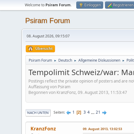
Welcome to
Psiram Forum
.
Einloggen
Registrieren
Psiram Forum
08. August 2026, 09:15:07
Übersicht
Psiram Forum
Deutsch
Allgemeine Diskussionen
Poli
►
►
►
Tempolimit Schweiz/war: Man
Postings reflect the private opinion of posters and are n
Auffassung von Psiram
Begonnen von KranzFonz, 09. August 2013, 11:53:47
1
3
4
...
21
Seiten
2
NACH UNTEN
KranzFonz
09. August 2013, 13:02:53