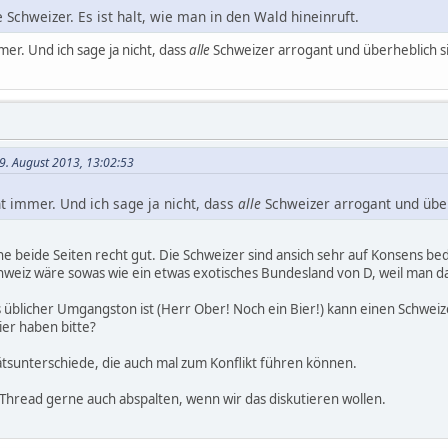
 Schweizer. Es ist halt, wie man in den Wald hineinruft.
mmer. Und ich sage ja nicht, dass
alle
Schweizer arrogant und überheblich s
9. August 2013, 13:02:53
ht immer. Und ich sage ja nicht, dass
alle
Schweizer arrogant und über
ne beide Seiten recht gut. Die Schweizer sind ansich sehr auf Konsens b
hweiz wäre sowas wie ein etwas exotisches Bundesland von D, weil man da 
s üblicher Umgangston ist (Herr Ober! Noch ein Bier!) kann einen Schweiz
ier haben bitte?
tätsunterschiede, die auch mal zum Konflikt führen können.
hread gerne auch abspalten, wenn wir das diskutieren wollen.