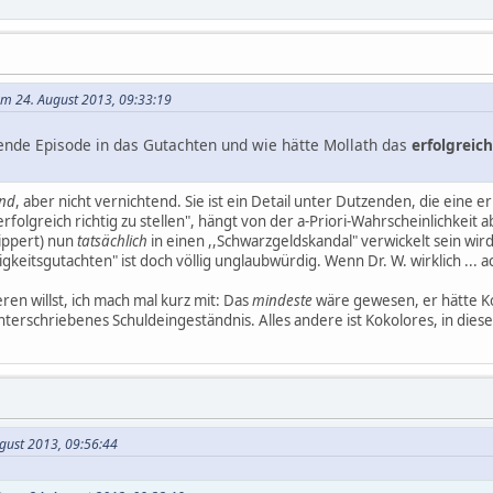
am 24. August 2013, 09:33:19
ende Episode in das Gutachten und wie hätte Mollath das
erfolgreich
nd
, aber nicht vernichtend. Sie ist ein Detail unter Dutzenden, die eine
rfolgreich richtig zu stellen", hängt von der a-Priori-Wahrscheinlichkeit a
ippert) nun
tatsächlich
in einen ,,Schwarzgeldskandal" verwickelt sein wir
gkeitsgutachten" ist doch völlig unglaubwürdig. Wenn Dr. W. wirklich ... a
en willst, ich mach mal kurz mit: Das
mindeste
wäre gewesen, er hätte K
terschriebenes Schuldeingeständnis. Alles andere ist Kokolores, in dieser
ugust 2013, 09:56:44