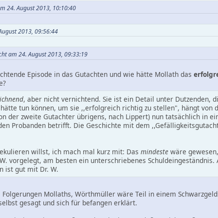
am 24. August 2013, 10:10:40
 August 2013, 09:56:44
acht am 24. August 2013, 09:33:19
chtende Episode in das Gutachten und wie hätte Mollath das
erfolgr
e?
ichnend
, aber nicht vernichtend. Sie ist ein Detail unter Dutzenden,
ätte tun können, um sie ,,erfolgreich richtig zu stellen", hängt von d
on der zweite Gutachter übrigens, nach Lippert) nun tatsächlich in e
den Probanden betrifft. Die Geschichte mit dem ,,Gefälligkeitsgutach
kulieren willst, ich mach mal kurz mit: Das
mindeste
wäre gewesen, 
 vorgelegt, am besten ein unterschriebenes Schuldeingeständnis. Al
n ist gut mit Dr. W.
e Folgerungen Mollaths, Wörthmüller wäre Teil in einem Schwarzgeld
elbst gesagt und sich für befangen erklärt.