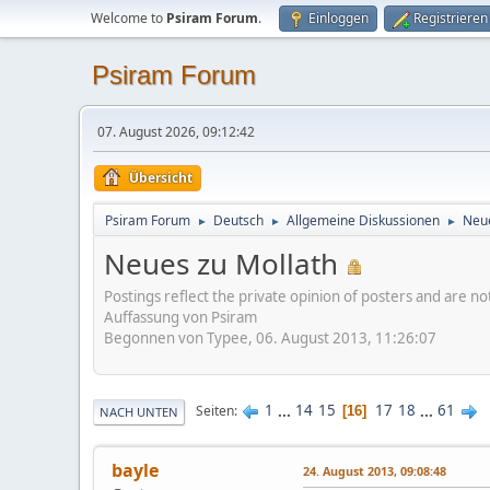
Welcome to
Psiram Forum
.
Einloggen
Registrieren
Psiram Forum
07. August 2026, 09:12:42
Übersicht
Psiram Forum
Deutsch
Allgemeine Diskussionen
Neue
►
►
►
Neues zu Mollath
Postings reflect the private opinion of posters and are n
Auffassung von Psiram
Begonnen von Typee, 06. August 2013, 11:26:07
1
...
14
15
17
18
...
61
Seiten
16
NACH UNTEN
bayle
24. August 2013, 09:08:48