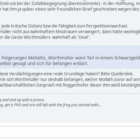
Eindruck bei der Zufallsbegegnung übereinstimmte) - in der Hoffnung, mi
 hat ihm ja später einen sehr freundlichen Brief geschrieben wegen des 
r jede kritische Distanz bzw die Fähigkeit zum Perspektivenwechsel.
hmüller nicht aus wahnhaftem Misstrauen verweigert, dann hätte womögl
 er die Geste Wörthmüllers wahnhaft als "Deal".
e Folgerungen Mollaths, Wörthmüller wäre Teil in einem Schwarzgeld
elbst gesagt und sich für befangen erklärt.
iese Verdächtigungen eine reale Grundlage haben? Bitte Quellenlink.
rte sich Wörthmüller nur deshalb befangen, weil er Mollath zuvor auf se
chbarschaftlichen Gespräch mit Roggenhofer dieser ihm wohl bestätigte, 
g and end up with a prince.
g, get a PhD and are still left with the frog you started with...