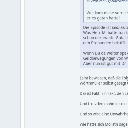
Zitat von: ErpelderNach
Wie kam diese vernich
er es getan hatte?
Die Episode ist
kennzei
Was Herr M. hätte tun kö
schon der zweite Gutach
den Probanden betrifft. 
Wenn Du da weiter speku
Geldbewegungen von W. v
Aber nun ist gut mit Dr.
Es ist bewiesen, daß die F
Wörthmüller selbst gesagt u
Das ist Fakt. Ein Fakt, de
Und trotzdem nahm er diese 
Und so wird eine Unwahrhei
Wie hätte sich Mollath dage