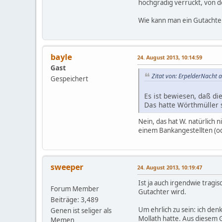
hochgradig verrückt, von d
Wie kann man ein Gutachte
bayle
24. August 2013, 10:14:59
Gast
Zitat von: ErpelderNacht 
Gespeichert
Es ist bewiesen, daß di
Das hatte Wörthmüller s
Nein, das hat W. natürlich 
einem Bankangestellten (od
sweeper
24. August 2013, 10:19:47
Ist ja auch irgendwie tragi
Forum Member
Gutachter wird.
Beiträge: 3,489
Um ehrlich zu sein: ich den
Genen ist seliger als
Mollath hatte. Aus diesem G
Memen