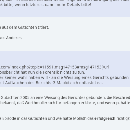
 bitte, wenn letzteres, dann mehr Details bitte!
e aus dem Gutachten zitiert.
was Anderes.
am.com/index.php?topic=11591.msg147153#msg147153[/url
nsbericht hat nun die Forensik nichts zu tun.
der keiner wahr haben will - an die Weisung eines Gerichts gebunde
t Auftauchen des Berichts G.M. plötzlich entlastet ist.
in Gutachten 2005 an eine Weisung des Gerichtes gebunden, die Beschre
 bekannt, daß Wörthmüller sich für befangen erklärte, und wenn ja, hätt
 Episode in das Gutachten und wie hätte Mollath das
erfolgreich
richtigs