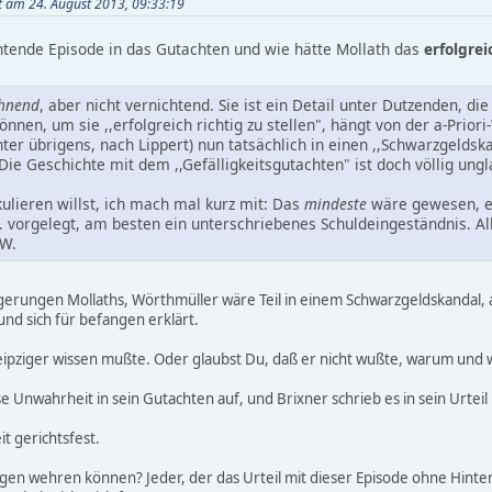
t am 24. August 2013, 09:33:19
tende Episode in das Gutachten und wie hätte Mollath das
erfolgrei
chnend
, aber nicht vernichtend. Sie ist ein Detail unter Dutzenden, d
nnen, um sie ,,erfolgreich richtig zu stellen", hängt von der a-Priori
ter übrigens, nach Lippert) nun tatsächlich in einen ,,Schwarzgeldsk
Die Geschichte mit dem ,,Gefälligkeitsgutachten" ist doch völlig ungl
lieren willst, ich mach mal kurz mit: Das
mindeste
wäre gewesen, er
orgelegt, am besten ein unterschriebenes Schuldeingeständnis. Alles
 W.
olgerungen Mollaths, Wörthmüller wäre Teil in einem Schwarzgeldskandal,
nd sich für befangen erklärt.
n Leipziger wissen mußte. Oder glaubst Du, daß er nicht wußte, warum un
Unwahrheit in sein Gutachten auf, und Brixner schrieb es in sein Urteil 
t gerichtsfest.
gen wehren können? Jeder, der das Urteil mit dieser Episode ohne Hinterg