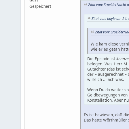
Zitat von: ErpelderNacht 
Gespeichert
Zitat von: bayle am 24.
Zitat von: ErpelderN
Wie kam diese verni
wie er es getan hatt
Die Episode ist
kennze
belegen. Was Herr M. h
Gutachter (das ist sch
der – ausgerechnet – 
wirklich ... ach was.
Wenn Du da weiter spe
Geldbewegungen von W.
Konstellation. Aber nu
Es ist bewiesen, daß di
Das hatte Wörthmüller s