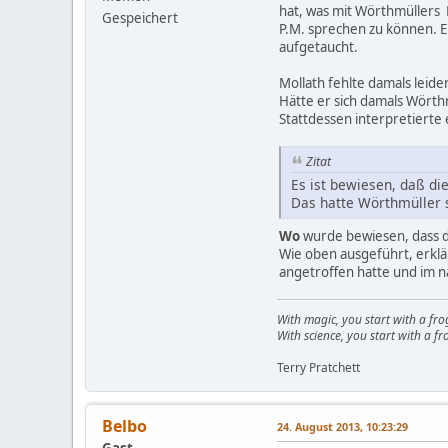
hat, was mit Wörthmüllers 
Gespeichert
P.M. sprechen zu können. Er
aufgetaucht.
Mollath fehlte damals leide
Hätte er sich damals Wört
Stattdessen interpretierte
Zitat
Es ist bewiesen, daß di
Das hatte Wörthmüller s
Wo
wurde bewiesen, dass d
Wie oben ausgeführt, erklä
angetroffen hatte und im na
With magic, you start with a fro
With science, you start with a fro
Terry Pratchett
Belbo
24. August 2013, 10:23:29
Gast