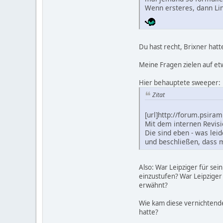
Wenn ersteres, dann Link
Du hast recht, Brixner hatt
Meine Fragen zielen auf et
Hier behauptete sweeper:
Zitat
[url]http://forum.psir
Mit dem internen Revisio
Die sind eben - was lei
und beschließen, dass mi
Also: War Leipziger für se
einzustufen? War Leipziger
erwähnt?
Wie kam diese vernichtende
hatte?