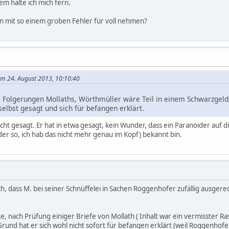
em halte ich mich fern.
n mit so einem groben Fehler für voll nehmen?
am 24. August 2013, 10:10:40
e Folgerungen Mollaths, Wörthmüller wäre Teil in einem Schwarzgeld
elbst gesagt und sich für befangen erklärt.
nicht gesagt. Er hat in etwa gesagt, kein Wunder, dass ein Paranoider auf 
er so, ich hab das nicht mehr genau im Kopf) bekannt bin.
sch, dass M. bei seiner Schnüffelei in Sachen Roggenhofer zufällig ausg
ke, nach Prüfung einiger Briefe von Mollath ( Inhalt war ein vermisster Ra
rund hat er sich wohl nicht sofort für befangen erklärt (weil Roggenhofe