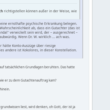
ch
richtigstellen können außer in der Weise, wie
ie eine ernsthafte psychische Erkrankung belegen.
-Wahrscheinlichkeit ab, dass ein Gutachter (das ist
andal" verwickelt sein wird, der – ausgerechnet –
aubwürdig. Wenn Dr. W. wirklich ... ach was.
 hätte Konto-Auszüge über riesige
 andere ist Kokolores, in dieser Konstellation.
 auf tatsächlichen Grundlagen beruhten. Das hatte
d wie er zu dem Gutachtenauftrag kam?
hinein.
rundwissen liest, wird denken, oh Gott, der ist ja