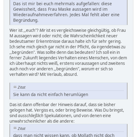
Das ist mir bei euch mehrmals aufgefallen: diese
Gewissheit, dass Frau Maske aussagen wird im
Wiederaufnahmeverfahren. Jedes Mal fehlt aber eine
Begründung.
Wer ist ,,euch"?
Mir
ist es vergleichsweise gleichgültig, ob Frau
M aussagen wird oder nicht; die Wahrscheinlichkeit neuer
bedeutsamer Erkenntnisse daraus halte ich für sehr gering.
Ich sehe mich gleich gar nicht in der Pflicht, da irgendetwas zu
,,begründen". Was sollte denn das bedeuten? Ich soll ein in
ferner Zukunft liegendes Verhalten eines Menschen, von dem
ich überhaupt nichts weiß, erstens voraussagen und zweitens
auch noch vor anderen ,,begründen",
warum
er sich so
verhalten wird? Mit Verlaub, absurd.
Zitat
Sie kann da nicht einfach herumlügen
Das ist dann offenbar der Hinweis darauf, dass sie bisher
gelogen hat. Vergiss es, oder bring Beweise. Was Du bringst,
sind
ausschließlich
Spekulationen, und von denen eine
unwahrscheinlicher als die andere:
Zitat
dass man nicht wissen kann, ob Mollath nicht doch