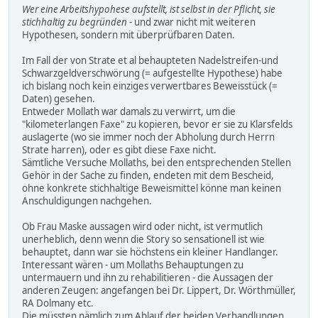
Wer eine Arbeitshypohese aufstellt, ist selbst in der Pflicht, sie
stichhaltig zu begründen
- und zwar nicht mit weiteren
Hypothesen, sondern mit überprüfbaren Daten.
Im Fall der von Strate et al behaupteten Nadelstreifen-und
Schwarzgeldverschwörung (= aufgestellte Hypothese) habe
ich bislang noch kein einziges verwertbares Beweisstück (=
Daten) gesehen.
Entweder Mollath war damals zu verwirrt, um die
"kilometerlangen Faxe" zu kopieren, bevor er sie zu Klarsfelds
auslagerte (wo sie immer noch der Abholung durch Herrn
Strate harren), oder es gibt diese Faxe nicht.
Sämtliche Versuche Mollaths, bei den entsprechenden Stellen
Gehör in der Sache zu finden, endeten mit dem Bescheid,
ohne konkrete stichhaltige Beweismittel könne man keinen
Anschuldigungen nachgehen.
Ob Frau Maske aussagen wird oder nicht, ist vermutlich
unerheblich, denn wenn die Story so sensationell ist wie
behauptet, dann war sie höchstens ein kleiner Handlanger.
Interessant wären - um Mollaths Behauptungen zu
untermauern und ihn zu rehabilitieren - die Aussagen der
anderen Zeugen: angefangen bei Dr. Lippert, Dr. Wörthmüller,
RA Dolmany etc.
Die müssten nämlich zum Ablauf der beiden Verhandlungen