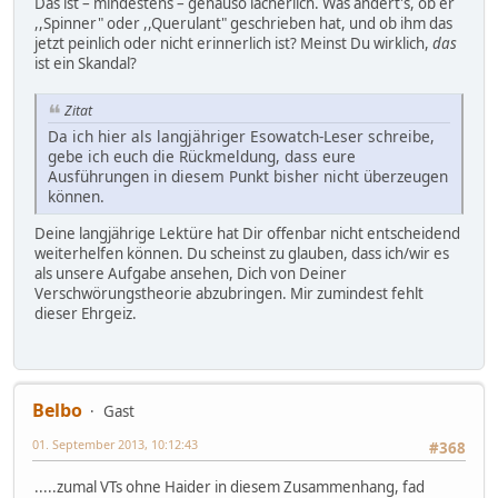
Das ist – mindestens – genauso lächerlich. Was ändert's, ob er
,,Spinner" oder ,,Querulant" geschrieben hat, und ob ihm das
jetzt peinlich oder nicht erinnerlich ist? Meinst Du wirklich,
das
ist ein Skandal?
Zitat
Da ich hier als langjähriger Esowatch-Leser schreibe,
gebe ich euch die Rückmeldung, dass eure
Ausführungen in diesem Punkt bisher nicht überzeugen
können.
Deine langjährige Lektüre hat Dir offenbar nicht entscheidend
weiterhelfen können. Du scheinst zu glauben, dass ich/wir es
als unsere Aufgabe ansehen, Dich von Deiner
Verschwörungstheorie abzubringen. Mir zumindest fehlt
dieser Ehrgeiz.
Belbo
Gast
01. September 2013, 10:12:43
#368
.....zumal VTs ohne Haider in diesem Zusammenhang, fad