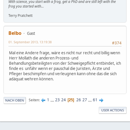
With science, you start with a frog, get a PhD and are still left with the
frog you started with...
Terry Pratchett
Belbo
Gast
01. September 2013, 13:19:38
#374
Mal eine Andere frage, wäre es nicht nur recht und billig wenn
Herr Mollath die anderen Prozess- und
Behandlungsbeteiligten von der Schweigepflicht entbindet, ich
finde es unfähr wenn er pauschal die Juristen, Ärzte und
Pfleger beschimpfen und verleugnen kann ohne das die sich
adäquat wehren können.
1
...
23
24
26
27
...
61
Seiten
25
NACH OBEN
USER ACTIONS