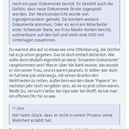
noch ein paar Dokumente besitzt. Es besteht auch die
Gefahr, dass neue Dokumente Strate zugespielt
werden. Der Revisionsbericht wurde von
irgendjemandem geleakt. Da könnten weitere
Dokumente kommen. Oder es wird ein Mitarbeiter
einer Schweizer Bank, wo Frau Maske Konten besitzt,
aufmerksam auf den Fall und stellt eine DVD mit
Unterlagen zusammen.
Du wartest also auf so etwas wie eine Offenbarung, die
Zeichen
hat es ja schon gegeben. Das ist doch einfach lächerlich. Wie
sollte denn Mollath eigentlich an diese "brisanten Dokumente"
rangekommen sein? Was er über die Bank wusste, das wusste
er von seiner Frau, und es waren peanuts. Er selber war doch
im full-time-Job unterwegs, mit seinen Briefen den
Weltfrieden zu retten. Außerdem würden diese "Papiere" im
nächsten Jahr noch vergilbter sein, als sie es jetzt schon wären.
Weißt Du, versuch's lieber bei Opa oder bei Wolff, da hat man
ein offenes Ohr für so was.
Zitat
Der hatte Glück, dass er nicht in einem Prozess seine
Wahrheit erzählt hat.