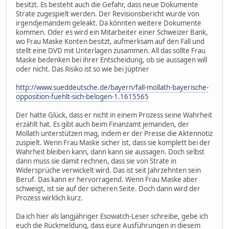
besitzt. Es besteht auch die Gefahr, dass neue Dokumente
Strate zugespielt werden. Der Revisionsbericht wurde von
irgendjemandem geleakt. Da könnten weitere Dokumente
kommen. Oder es wird ein Mitarbeiter einer Schweizer Bank,
wo Frau Maske Konten besitzt, aufmerksam auf den Fall und
stellt eine DVD mit Unterlagen zusammen. All das sollte Frau
Maske bedenken bei ihrer Entscheidung, ob sie aussagen will
oder nicht. Das Risiko ist so wie bei Jüptner
http://www.sueddeutsche.de/bayern/fall-mollath-bayerische-
opposition-fuehlt-sich-belogen-1.1615565
Der hatte Glück, dass er nicht in einem Prozess seine Wahrheit
erzählt hat. Es gibt auch beim Finanzamt jemanden, der
Mollath unterstützen mag, indem er der Presse die Aktennotiz
zuspielt. Wenn Frau Maske sicher ist, dass sie komplett bei der
Wahrheit bleiben kann, dann kann sie aussagen. Doch selbst
dann muss sie damit rechnen, dass sie von Strate in
Widersprüche verwickelt wird. Das ist seit Jahrzehnten sein
Beruf. Das kann er hervorragend. Wenn Frau Maske aber
schweigt, ist sie auf der sicheren Seite. Doch dann wird der
Prozess wirklich kurz.
Da ich hier als langjähriger Esowatch-Leser schreibe, gebe ich
euch die Rückmeldung, dass eure Ausführungen in diesem