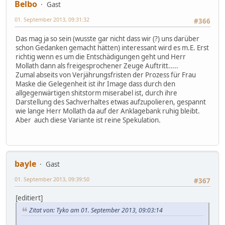
Belbo
Gast
01. September 2013, 09:31:32
#366
Das mag ja so sein (wusste gar nicht dass wir (?) uns darüber
schon Gedanken gemacht hätten) interessant wird es m.E. Erst
richtig wenn es um die Entschädigungen geht und Herr
Mollath dann als freigesprochener Zeuge Auftritt.....
Zumal abseits von Verjährungsfristen der Prozess für Frau
Maske die Gelegenheit ist ihr Image dass durch den
allgegenwärtigen shitstorm miserabel ist, durch ihre
Darstellung des Sachverhaltes etwas aufzupolieren, gespannt
wie lange Herr Mollath da auf der Anklagebank ruhig bleibt.
Aber auch diese Variante ist reine Spekulation.
bayle
Gast
01. September 2013, 09:39:50
#367
[editiert]
Zitat von: Tyko am 01. September 2013, 09:03:14