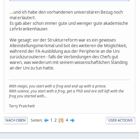
...und ich habe den vorhandenen universitären Bezug noch
mal erläutert.
Es gab aber schon immer gute und weniger gute akademische
Lehrkrankenhäuser.
Wie gesagt:
vor
der Strukturreform war es ein gewisses
Alleinstellungsmerkmal und bot des weiteren die Möglichkeit,
während der FA-Ausbildung aus der Peripherie an die Uni
zurückzuroutieren - falls die Verbindungen des Chefs gut
waren, was wiederum mit seinem wissenschaftlichen Ständing
an der Uni zu tun hatte.
With magic, you start with a frog and end up with a prince.
With science, you start with a frog, get a PhD and are still left with the
frog you started with...
Terry Pratchett
1
2
4
Seiten
3
NACH OBEN
USER ACTIONS