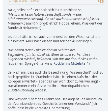
12. August 2013, 16:59:59
#35
Na ja, selbst definieren sie sich in Deutschland so:
"
Medizin ist keine Naturwissenschaft, sondern eine
Erfahrungswissenschaft, die sich auch naturwissenschaftlicher
Methoden bedient.
" (Jörg-Dietrich Hoppe, ehem. Präsident der
Bundesärztekammer)
bis dato hätte ich sie auch zumindest bei den Wissenschaften
einsortiert. Aber nach diesen und solchen Äußerungen:
"
Die hatten [seine Enkelkinder] im Gebirge bei
Serpentinenfahrten Übelkeit. Wenn sie aber vorher diese
Kügelchen [Globuli] bekamen, war das mit der Übelkeit vorbei.
"
(aus einem Spiegel-Interview '
Rückfall ins Mittelalter
' )
denk ich mir, dass auch die Bezeichnung 'Wissenschaft' noch zu
hoch gegriffen ist. Zumindest hätte ich einen Aufschrei der
Kollegen erwartet - aber das war wohl doch zu viel verlangt -
zumal immer mehr Ärzte mit ihrer Homöopathischen
Zusatzausbildung
wedeln.
Und was den 'Chef' des Krankenhauses angeht - da meinte ich
den Vorsitzenden des 'Geschäftsführenden Vorstands' (ich
hoffe, dass ist die korrekte Übersetzung).