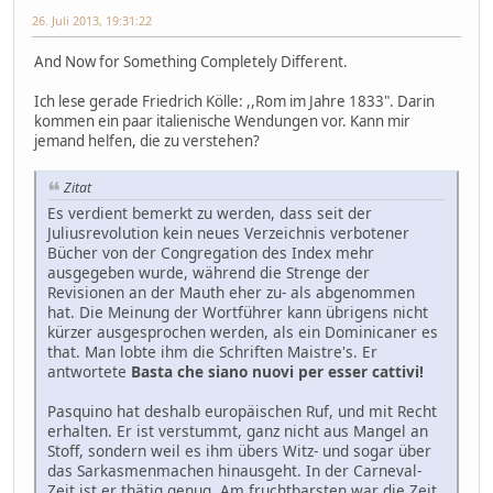
26. Juli 2013, 19:31:22
And Now for Something Completely Different.
Ich lese gerade Friedrich Kölle: ,,Rom im Jahre 1833". Darin
kommen ein paar italienische Wendungen vor. Kann mir
jemand helfen, die zu verstehen?
Zitat
Es verdient bemerkt zu werden, dass seit der
Juliusrevolution kein neues Verzeichnis verbotener
Bücher von der Congregation des Index mehr
ausgegeben wurde, während die Strenge der
Revisionen an der Mauth eher zu- als abgenommen
hat. Die Meinung der Wortführer kann übrigens nicht
kürzer ausgesprochen werden, als ein Dominicaner es
that. Man lobte ihm die Schriften Maistre's. Er
antwortete
Basta che siano nuovi per esser cattivi!
Pasquino hat deshalb europäischen Ruf, und mit Recht
erhalten. Er ist verstummt, ganz nicht aus Mangel an
Stoff, sondern weil es ihm übers Witz- und sogar über
das Sarkasmenmachen hinausgeht. In der Carneval-
Zeit ist er thätig genug. Am fruchtbarsten war die Zeit