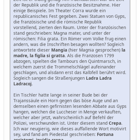
der Republik und die französische Besitznahme. Hier
einige Beispiele. Im Theater Corra wurde ein
republicanisches Fest gegeben. Zwei Statuen von Gyps,
die französische und die römische Republik
vorstellend, zierten den Raum. Unter der französischen
stand geschrieben: Magna mater, und unter der
römischen: Filia grata. Ein Römer vom Volke frug einen
andern, was die Inschriften besagen wollten? Sogleich
antwortete dieser
Mangia
(hier Magnia gesprochen)
la
madre, la figlia si gratta
. Als die Franzosen 1799
abzogen, spielten die Tambours den Quintmarsch, in
welchem zuerst die Trommelschlägel aufeinander
geschlagen, und alsdann erst das Kalbfell berührt wird.
Sogleich sangen die Straßenjungen
Ladra Ladra
Ladracoj
.
Ein Tischler hatte lange in seiner Bude bei der
Trajanssäule ein Horn gegen das böse Auge und an
demselben einen gefirnisten lesenden Abbate aus Gyps
hangen, welchen die Luccheser in Menge verkauften,
welcher aber jetzt, wahrscheinlich auf Befehl der
Polizei, verschwunden ist. Unter diesem stand
Crepa
.
Ich war neugierig, wie dieses auffallende Wort motivirt
sey, und fand am Piedestal geschrieben:
Fortuna
assistemi, invidia crepa
.