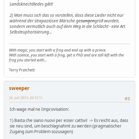
Landsknechtliedes gibt!
2) Man muss sich das so vorstellen, dass diese Lieder nicht nur
während der strapaziösen Märsche ge
sungen
grölt wurden,
sondern vermutlich auch auf dem Weg in die Schlacht - eine Art
Selbsteuphorisierung...
With magic, you start with a frog and end up with a prince.
With science, you start with a frog, get a PhD and are still left with the
frog you started with...
Terry Pratchett
sweeper
26. Juli 2013, 20:12:11
#3
Ich wage mal ne Improvisation:
1) Basta che siano nuovi per esser cattivi! -> Es reicht aus, dass
sie neu sind, um beschlagnahmt zu werden (pragmatischer
Zugang zum Problem sozusagen)