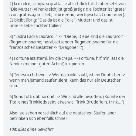
2) la madre, la figlia si gratta. -> absichtlich falsch übersetzt von
"Die Mutter (=Frankreich) ist groß(artig); die Tochter ist "grata"
(von gratus,a,um =lieb, liebreizend, wertgeschätzt und teuer).
Es bleibt übrig: "Das da ist die ("olle") Mutter; und das ist
unsere liebe Tochter Italien"
3) "Ladra Ladra Ladracoj." -> "Diebe, Diebe sind die Ladracoi"
(Regimentsname; herabsetzender Regimentsname für die
französischen Besatzer -> "Dragoner"?)
4) Fortuna assistemi, invidia crepa. -> Fortuna, hilf mir, lass die
Neider (meiner guten Arbeit) krepieren.
5) Tedesco chi beve. -> Wer da
trinkt
säuft, ist ein Deutscher ->
wenn man jemand saufen sieht, kann das nur ein Deutscher
sein.
6) Sono tutti ubbriaconi! -> Wir sind alle besoffen. (Könnte der
Titel eines Trinklieds sein; etwa wie "Trink,Brüderlein, trink...")
Also: sie sehen verächtlich auf die deutschen Säufer, aber
betrinken sich ebenfalls schnell.
edit: alles ohne Gewähr!!