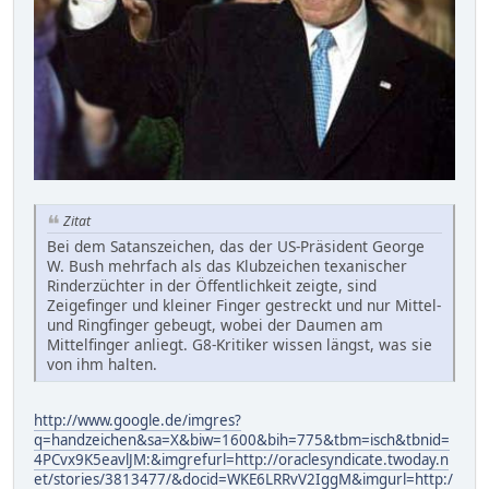
Zitat
Bei dem Satanszeichen, das der US-Präsident George
W. Bush mehrfach als das Klubzeichen texanischer
Rinderzüchter in der Öffentlichkeit zeigte, sind
Zeigefinger und kleiner Finger gestreckt und nur Mittel-
und Ringfinger gebeugt, wobei der Daumen am
Mittelfinger anliegt. G8-Kritiker wissen längst, was sie
von ihm halten.
http://www.google.de/imgres?
q=handzeichen&sa=X&biw=1600&bih=775&tbm=isch&tbnid=
4PCvx9K5eavlJM:&imgrefurl=http://oraclesyndicate.twoday.n
et/stories/3813477/&docid=WKE6LRRvV2IggM&imgurl=http:/