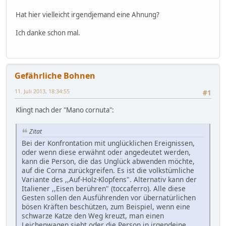
Hat hier vielleicht irgendjemand eine Ahnung?
Ich danke schon mal.
Gefährliche Bohnen
11. Juli 2013, 18:34:55
#1
Klingt nach der "Mano cornuta":
Zitat
Bei der Konfrontation mit unglücklichen Ereignissen,
oder wenn diese erwähnt oder angedeutet werden,
kann die Person, die das Unglück abwenden möchte,
auf die Corna zurückgreifen. Es ist die volkstümliche
Variante des ,,Auf-Holz-Klopfens". Alternativ kann der
Italiener ,,Eisen berühren" (toccaferro). Alle diese
Gesten sollen den Ausführenden vor übernatürlichen
bösen Kräften beschützen, zum Beispiel, wenn eine
schwarze Katze den Weg kreuzt, man einen
Leichenwagen sieht oder die Person in irgendeine