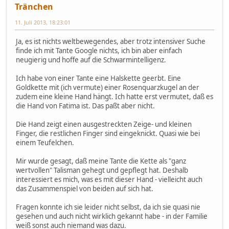
Tränchen
11. Juli 2013, 18:23:01
Ja, es ist nichts weltbewegendes, aber trotz intensiver Suche
finde ich mit Tante Google nichts, ich bin aber einfach
neugierig und hoffe auf die Schwarmintelligenz.
Ich habe von einer Tante eine Halskette geerbt. Eine
Goldkette mit (ich vermute) einer Rosenquarzkugel an der
zudem eine kleine Hand hängt. Ich hatte erst vermutet, daß es
die Hand von Fatima ist. Das paßt aber nicht.
Die Hand zeigt einen ausgestreckten Zeige- und kleinen
Finger, die restlichen Finger sind eingeknickt. Quasi wie bei
einem Teufelchen.
Mir wurde gesagt, daß meine Tante die Kette als "ganz
wertvollen" Talisman gehegt und gepflegt hat. Deshalb
interessiert es mich, was es mit dieser Hand - vielleicht auch
das Zusammenspiel von beiden auf sich hat.
Fragen konnte ich sie leider nicht selbst, da ich sie quasi nie
gesehen und auch nicht wirklich gekannt habe - in der Familie
weiß sonst auch niemand was dazu.