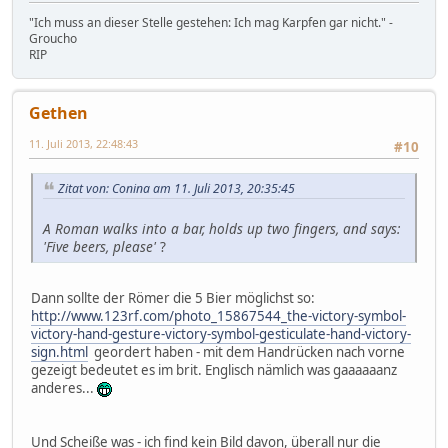
"Ich muss an dieser Stelle gestehen: Ich mag Karpfen gar nicht." -
Groucho
RIP
Gethen
11. Juli 2013, 22:48:43
#10
Zitat von: Conina am 11. Juli 2013, 20:35:45
A Roman walks into a bar, holds up two fingers, and says:
'Five beers, please'
?
Dann sollte der Römer die 5 Bier möglichst so:
http://www.123rf.com/photo_15867544_the-victory-symbol-
victory-hand-gesture-victory-symbol-gesticulate-hand-victory-
sign.html
geordert haben - mit dem Handrücken nach vorne
gezeigt bedeutet es im brit. Englisch nämlich was gaaaaaanz
anderes...
Und Scheiße was - ich find kein Bild davon, überall nur die