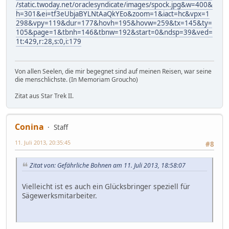
/static.twoday.net/oraclesyndicate/images/spock.jpg&w=400&
h=301&ei=tf3eUbjaBYLNtAaQkYEo&zoom=1&iact=hc&vpx=1
298&vpy=119&dur=177&hovh=195&hovw=259&tx=145&ty=
105&page=1&tbnh=146&tbnw=192&start=0&ndsp=39&ved=
1t:429,r:28,s:0,i:179
Von allen Seelen, die mir begegnet sind auf meinen Reisen, war seine
die menschlichste. (In Memoriam Groucho)
Zitat aus Star Trek II.
Conina
Staff
11. Juli 2013, 20:35:45
#8
Zitat von: Gefährliche Bohnen am 11. Juli 2013, 18:58:07
Vielleicht ist es auch ein Glücksbringer speziell für
Sägewerksmitarbeiter.