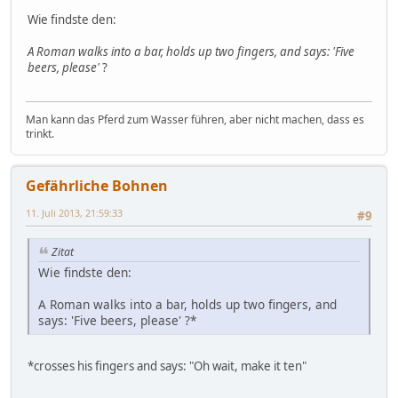
Wie findste den:
A Roman walks into a bar, holds up two fingers, and says: 'Five
beers, please'
?
Man kann das Pferd zum Wasser führen, aber nicht machen, dass es
trinkt.
Gefährliche Bohnen
11. Juli 2013, 21:59:33
#9
Zitat
Wie findste den:
A Roman walks into a bar, holds up two fingers, and
says: 'Five beers, please' ?*
*crosses his fingers and says: "Oh wait, make it ten"