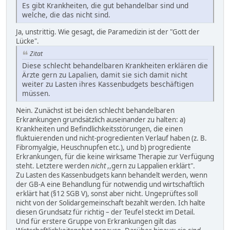
Es gibt Krankheiten, die gut behandelbar sind und
welche, die das nicht sind.
Ja, unstrittig. Wie gesagt, die Paramedizin ist der "Gott der
Lücke".
Zitat
Diese schlecht behandelbaren Krankheiten erklären die
Ärzte gern zu Lapalien, damit sie sich damit nicht
weiter zu Lasten ihres Kassenbudgets beschäftigen
müssen.
Nein. Zunächst ist bei den schlecht behandelbaren
Erkrankungen grundsätzlich auseinander zu halten: a)
Krankheiten und Befindlichkeitsstörungen, die einen
fluktuierenden und nicht-progredienten Verlauf haben (z. B.
Fibromyalgie, Heuschnupfen etc.), und b) progrediente
Erkrankungen, für die keine wirksame Therapie zur Verfügung
steht. Letztere werden
nicht
,,gern zu Lappalien erklärt".
Zu Lasten des Kassenbudgets kann behandelt werden, wenn
der GB-A eine Behandlung für notwendig und wirtschaftlich
erklärt hat (§12 SGB V), sonst aber nicht. Ungeprüftes soll
nicht von der Solidargemeinschaft bezahlt werden. Ich halte
diesen Grundsatz für richtig – der Teufel steckt im Detail.
Und für erstere Gruppe von Erkrankungen gilt das