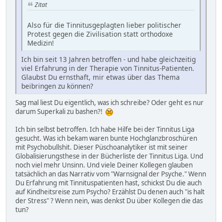
Zitat
Also für die Tinnitusgeplagten lieber politischer
Protest gegen die Zivilisation statt orthodoxe
Medizin!
Ich bin seit 13 Jahren betroffen - und habe gleichzeitig
viel Erfahrung in der Therapie von Tinnitus-Patienten.
Glaubst Du ernsthaft, mir etwas über das Thema
beibringen zu können?
Sag mal liest Du eigentlich, was ich schreibe? Oder geht es nur
darum Superkali zu bashen?!
Ich bin selbst betroffen. Ich habe Hilfe bei der Tinnitus Liga
gesucht. Was ich bekam waren bunte Hochglanzbroschüren
mit Psychobullshit. Dieser Püschoanalytiker ist mit seiner
Globalisierungsthese in der Bücherliste der Tinnitus Liga. Und
noch viel mehr Unsinn. Und viele Deiner Kollegen glauben
tatsächlich an das Narrativ vom "Warnsignal der Psyche." Wenn
Du Erfahrung mit Tinnituspatienten hast, schickst Du die auch
auf Kindheitsreise zum Psycho? Erzählst Du denen auch "is halt
der Stress" ? Wenn nein, was denkst Du über Kollegen die das
tun?