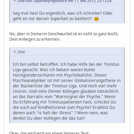
Zitat von: Superkalifragilistisch am 11. Mai 2013, 23:13:28
Sag mal liest Du eigentlich, was ich schreibe? Oder
geht es nur darum Superkali zu bashen?!
Nö, aber in Deinerm Geschwurbel ist es nicht so ganz leicht,
Dein Anliegen zu erkennen.
Zitat
Ich bin selbst betroffen. Ich habe Hilfe bei der Tinnitus
Liga gesucht. Was ich bekam waren bunte
Hochglanzbroschüren mit Psychobullshit. Dieser
Püschoanalytiker ist mit seiner Globalisierungsthese in
der Bücherliste der Tinnitus Liga. Und noch viel mehr
Unsinn. Und viele Deiner Kollegen glauben tatsächlich
an das Narrativ vom "Warnsignal der Psyche." Wenn
Du Erfahrung mit Tinnituspatienten hast, schickst Du
die auch auf Kindheitsreise zum Psycho? Erzählst Du
denen auch "is halt der Stress" ? Wenn nein, was
denkst Du über Kollegen die das tun?
Okay, das wird jetzt ein etwas längerer Text: