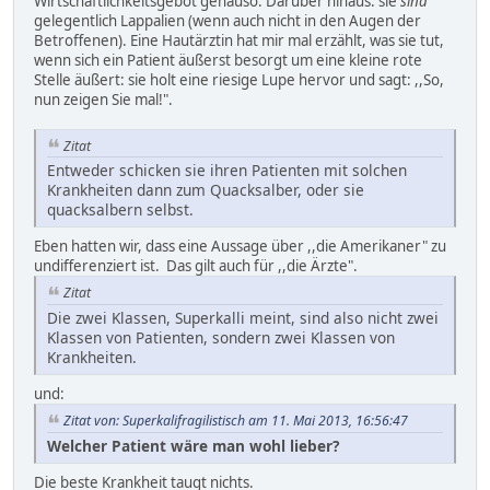
Wirtschaftlichkeitsgebot genauso. Darüber hinaus: sie
sind
gelegentlich Lappalien (wenn auch nicht in den Augen der
Betroffenen). Eine Hautärztin hat mir mal erzählt, was sie tut,
wenn sich ein Patient äußerst besorgt um eine kleine rote
Stelle äußert: sie holt eine riesige Lupe hervor und sagt: ,,So,
nun zeigen Sie mal!".
Zitat
Entweder schicken sie ihren Patienten mit solchen
Krankheiten dann zum Quacksalber, oder sie
quacksalbern selbst.
Eben hatten wir, dass eine Aussage über ,,die Amerikaner" zu
undifferenziert ist. Das gilt auch für ,,die Ärzte".
Zitat
Die zwei Klassen, Superkalli meint, sind also nicht zwei
Klassen von Patienten, sondern zwei Klassen von
Krankheiten.
und:
Zitat von: Superkalifragilistisch am 11. Mai 2013, 16:56:47
Welcher Patient wäre man wohl lieber?
Die beste Krankheit taugt nichts.