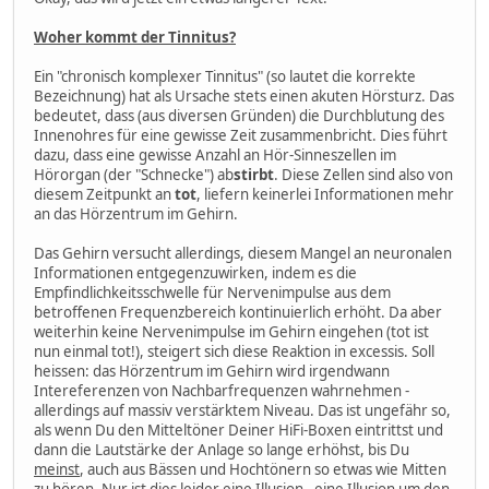
Woher kommt der Tinnitus?
Ein "chronisch komplexer Tinnitus" (so lautet die korrekte
Bezeichnung) hat als Ursache stets einen akuten Hörsturz. Das
bedeutet, dass (aus diversen Gründen) die Durchblutung des
Innenohres für eine gewisse Zeit zusammenbricht. Dies führt
dazu, dass eine gewisse Anzahl an Hör-Sinneszellen im
Hörorgan (der "Schnecke") ab
stirbt
. Diese Zellen sind also von
diesem Zeitpunkt an
tot
, liefern keinerlei Informationen mehr
an das Hörzentrum im Gehirn.
Das Gehirn versucht allerdings, diesem Mangel an neuronalen
Informationen entgegenzuwirken, indem es die
Empfindlichkeitsschwelle für Nervenimpulse aus dem
betroffenen Frequenzbereich kontinuierlich erhöht. Da aber
weiterhin keine Nervenimpulse im Gehirn eingehen (tot ist
nun einmal tot!), steigert sich diese Reaktion in excessis. Soll
heissen: das Hörzentrum im Gehirn wird irgendwann
Intereferenzen von Nachbarfrequenzen wahrnehmen -
allerdings auf massiv verstärktem Niveau. Das ist ungefähr so,
als wenn Du den Mitteltöner Deiner HiFi-Boxen eintrittst und
dann die Lautstärke der Anlage so lange erhöhst, bis Du
meinst
, auch aus Bässen und Hochtönern so etwas wie Mitten
zu hören. Nur ist dies leider eine Illusion - eine Illusion um den