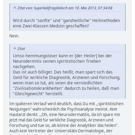
Zitat von: Superkalifragilistisch am 10. Mai 2013, 07:34:08
Wird durch "sanfte" und "ganzheitliche" Heilmethoden
eine Zwei-Klassen Medizin geschaffen?
Nein.
Zitat
Umso hemmungsloser kann er [der Heiler] bei der
Neurodermitis seinen spiritistischen Trieben
nachgehen.
Das ist auch billiger. Das heißt, man spart sich das
Geld für wirkliche Diagnostik, Arzneien und Forschung,
wenn man so tut, als seien die verniedlichten
"Zivilisationskrankheiten" dadurch zu heilen, daß man
"Gleichgewicht" herstellt.
Im späteren Verlauf wird deutlich, dass Du mit ,,spiritistischen
Neigungen" wahrscheinlich die Psychoanalyse meinst.
Kein
Hautarzt denkt: ,,Oh, eine Neurodermatitis, da ich spare mir
jetzt mal das Geld für wirkliche Diagnostik, Arzneien und
Forschung und tue so, als könne der Analytiker das heilen".
Auch
kein
Vertreter der Universitäts-Dermatologie, der