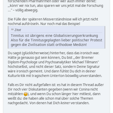
forschenden Pharmafirmen oder wer auch immer denkt:
,,könn' wir nix tun, also sparen wir uns jetzt mal die Forschung
..." – völlig abwegig.
Die Fülle der späteren Missverständnisse will ich jetzt nicht
nochmal aufdröseln. Nur noch mal das Beispiel
Zitat
Tinnitus ist übrigens eine Globalisierungserkrankung
Also für die Tinnitusgeplagten lieber politischer Protest
gegen die Zivilisation statt orthodoxe Medizin!
Du sagst (glücklicherweise) hinterher, dass das ironisch war.
Hätte ja genauso gut sein können, Du bist ,,der Bremer
Diplom-Psychologe und Psychoanalytiker Michael Tillmann"
höchstselbst, und nicht dieser Satz, sondern Deine Signatur
wäre ironisch gemeint. Und dann fühlst Du dich in deiner
Kulturkritik mit tragischem Unterton böswillig unverstanden.
Falls es Dir nicht aufgefallen ist: es hat in diesem Thread außer
Dir noch vier Diskutanten gegeben (wenn wir Conina nicht
mitzählen
), und wenn Du schon länger hier mitliest, dann
weißt du: die haben alle schon mal über solche Themen
nachgedacht. Von denen hat Dich
keiner
verstanden.