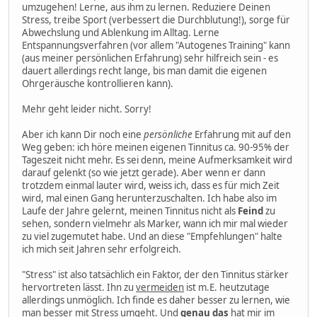
umzugehen! Lerne, aus ihm zu lernen. Reduziere Deinen
Stress, treibe Sport (verbessert die Durchblutung!), sorge für
Abwechslung und Ablenkung im Alltag. Lerne
Entspannungsverfahren (vor allem "Autogenes Training" kann
(aus meiner persönlichen Erfahrung) sehr hilfreich sein - es
dauert allerdings recht lange, bis man damit die eigenen
Ohrgeräusche kontrollieren kann).
Mehr geht leider nicht. Sorry!
Aber ich kann Dir noch eine
persönliche
Erfahrung mit auf den
Weg geben: ich höre meinen eigenen Tinnitus ca. 90-95% der
Tageszeit nicht mehr. Es sei denn, meine Aufmerksamkeit wird
darauf gelenkt (so wie jetzt gerade). Aber wenn er dann
trotzdem einmal lauter wird, weiss ich, dass es für mich Zeit
wird, mal einen Gang herunterzuschalten. Ich habe also im
Laufe der Jahre gelernt, meinen Tinnitus nicht als
Feind
zu
sehen, sondern vielmehr als Marker, wann ich mir mal wieder
zu viel zugemutet habe. Und an diese "Empfehlungen" halte
ich mich seit Jahren sehr erfolgreich.
"Stress" ist also tatsächlich ein Faktor, der den Tinnitus stärker
hervortreten lässt. Ihn zu
vermeiden
ist m.E. heutzutage
allerdings unmöglich. Ich finde es daher besser zu lernen, wie
man besser mit Stress
umgeht
. Und
genau das
hat mir im