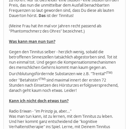
Preis, das nun die unmittelbar dem Ausfall benachbarten
Frequenzen so laut geworden sind, dass Du diese als lauten
Dauerton hörst.
Das
ist der Tinnitus!
(Meine Frau hat ihn mal vor Jahren recht passend als
"Phantomschmerz des Ohres" bezeichnet.)
Was kann man nun tun?
Gegen den Tinnitus selber - herzlich wenig, sobald die
betroffenen Sinneszellen tatsächlich abgestorben sind. Tot ist
nun einmal tot. Und gegen die Kompensationsmechanismen
des menschlichen Gehirns kommt man kaum gegen an.
(TM)
Durchblutungsfördernde Substanzen wie z.B. "Trental"
(TM)
oder "Betahistin"
sind maximal innert der ersten 72
Stunden nach Einsetzen des Hörsturzes erfolgsversprechend,
danach geht kaum noch etwas. Leider!
Kann ich nicht doch etwas tun?
Radio Eriwan - "im Prinzip ja, aber..."
Was man tun kann, ist zu lernen, mit dem Tinnitus zu leben.
Und hier kommt ganz entscheidend die "kognitive
Verhaltenstherapie" ins Spiel. Lerne, mit Deinem Tinnitus