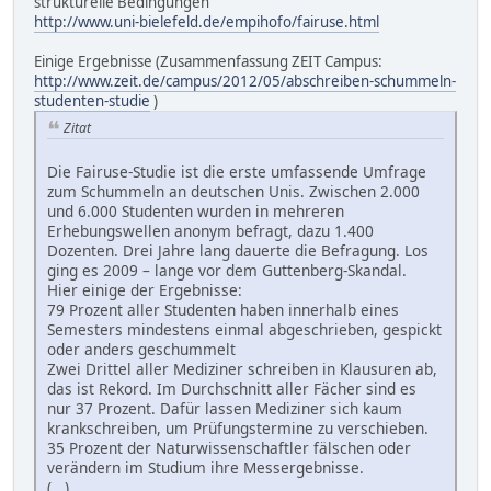
strukturelle Bedingungen"
http://www.uni-bielefeld.de/empihofo/fairuse.html
Einige Ergebnisse (Zusammenfassung ZEIT Campus:
http://www.zeit.de/campus/2012/05/abschreiben-schummeln-
studenten-studie
)
Zitat
Die Fairuse-Studie ist die erste umfassende Umfrage
zum Schummeln an deutschen Unis. Zwischen 2.000
und 6.000 Studenten wurden in mehreren
Erhebungswellen anonym befragt, dazu 1.400
Dozenten. Drei Jahre lang dauerte die Befragung. Los
ging es 2009 – lange vor dem Guttenberg-Skandal.
Hier einige der Ergebnisse:
79 Prozent aller Studenten haben innerhalb eines
Semesters mindestens einmal abgeschrieben, gespickt
oder anders geschummelt
Zwei Drittel aller Mediziner schreiben in Klausuren ab,
das ist Rekord. Im Durchschnitt aller Fächer sind es
nur 37 Prozent. Dafür lassen Mediziner sich kaum
krankschreiben, um Prüfungstermine zu verschieben.
35 Prozent der Naturwissenschaftler fälschen oder
verändern im Studium ihre Messergebnisse.
(...)