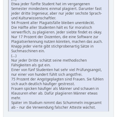
Etwa jeder fünfte Student hat im vergangenen
Semester mindestens einmal plagiiert. Darunter fast
jeder dritte Ingenieur, aber nur jeder sechste Sprach-
und Kulturwissenschaftler.
94 Prozent aller Plagiatsfälle bleiben unentdeckt.
Die Hälfte aller Studenten hält es für moralisch
verwerflich, zu plagiieren. Jeder siebte findet es okay.
Nur 17 Prozent der Dozenten, die eine Software zur
Plagiatserkennung nutzen könnten, machen das auch.
Knapp jeder vierte gibt stichprobenartig Sätze in
Suchmaschinen ein.
(...)
Nur jeder Dritte schätzt seine methodischen
Fähigkeiten als gut ein.
Einer von fünf Studenten hat sehr viel Prüfungsangst,
nur einer von hundert fühlt sich angstfrei.
75 Prozent der Angstgeplagten sind Frauen. Sie fühlen
sich auch deutlich häufiger gestresst.
Frauen spicken häufiger als Männer und schauen in
Klausuren eher ab. Dafür plagiieren Männer etwas
mehr.
Später im Studium nimmt das Schummeln insgesamt
ab – nur die Verwendung falscher Atteste wächst.