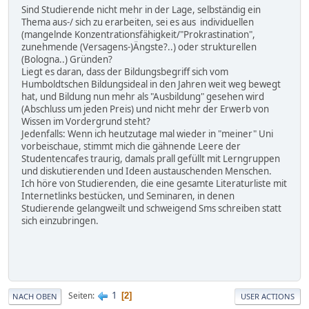
Sind Studierende nicht mehr in der Lage, selbständig ein
Thema aus-/ sich zu erarbeiten, sei es aus individuellen
(mangelnde Konzentrationsfähigkeit/"Prokrastination",
zunehmende (Versagens-)Ängste?..) oder strukturellen
(Bologna..) Gründen?
Liegt es daran, dass der Bildungsbegriff sich vom
Humboldtschen Bildungsideal in den Jahren weit weg bewegt
hat, und Bildung nun mehr als "Ausbildung" gesehen wird
(Abschluss um jeden Preis) und nicht mehr der Erwerb von
Wissen im Vordergrund steht?
Jedenfalls: Wenn ich heutzutage mal wieder in "meiner" Uni
vorbeischaue, stimmt mich die gähnende Leere der
Studentencafes traurig, damals prall gefüllt mit Lerngruppen
und diskutierenden und Ideen austauschenden Menschen.
Ich höre von Studierenden, die eine gesamte Literaturliste mit
Internetlinks bestücken, und Seminaren, in denen
Studierende gelangweilt und schweigend Sms schreiben statt
sich einzubringen.
1
Seiten
2
NACH OBEN
USER ACTIONS