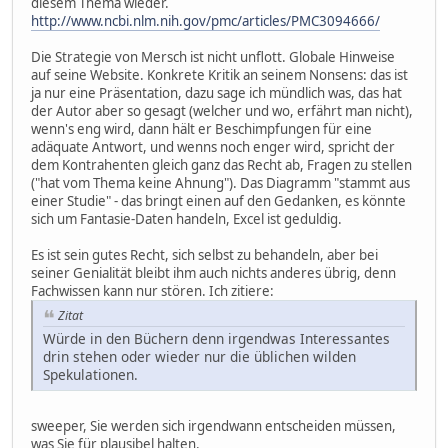
diesem Thema wieder.
http://www.ncbi.nlm.nih.gov/pmc/articles/PMC3094666/
Die Strategie von Mersch ist nicht unflott. Globale Hinweise
auf seine Website. Konkrete Kritik an seinem Nonsens: das ist
ja nur eine Präsentation, dazu sage ich mündlich was, das hat
der Autor aber so gesagt (welcher und wo, erfährt man nicht),
wenn's eng wird, dann hält er Beschimpfungen für eine
adäquate Antwort, und wenns noch enger wird, spricht der
dem Kontrahenten gleich ganz das Recht ab, Fragen zu stellen
("hat vom Thema keine Ahnung"). Das Diagramm "stammt aus
einer Studie" - das bringt einen auf den Gedanken, es könnte
sich um Fantasie-Daten handeln, Excel ist geduldig.
Es ist sein gutes Recht, sich selbst zu behandeln, aber bei
seiner Genialität bleibt ihm auch nichts anderes übrig, denn
Fachwissen kann nur stören. Ich zitiere:
Zitat
Würde in den Büchern denn irgendwas Interessantes
drin stehen oder wieder nur die üblichen wilden
Spekulationen.
sweeper, Sie werden sich irgendwann entscheiden müssen,
was Sie für plausibel halten.