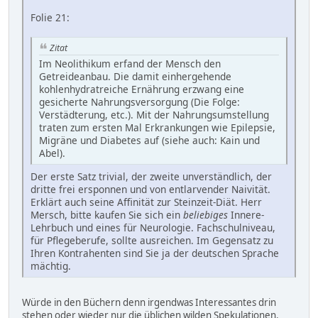
Folie 21:
Zitat
Im Neolithikum erfand der Mensch den
Getreideanbau. Die damit einhergehende
kohlenhydratreiche Ernährung erzwang eine
gesicherte Nahrungsversorgung (Die Folge:
Verstädterung, etc.). Mit der Nahrungsumstellung
traten zum ersten Mal Erkrankungen wie Epilepsie,
Migräne und Diabetes auf (siehe auch: Kain und
Abel).
Der erste Satz trivial, der zweite unverständlich, der
dritte frei ersponnen und von entlarvender Naivität.
Erklärt auch seine Affinität zur Steinzeit-Diät. Herr
Mersch, bitte kaufen Sie sich ein
beliebiges
Innere-
Lehrbuch und eines für Neurologie. Fachschulniveau,
für Pflegeberufe, sollte ausreichen. Im Gegensatz zu
Ihren Kontrahenten sind Sie ja der deutschen Sprache
mächtig.
Würde in den Büchern denn irgendwas Interessantes drin
stehen oder wieder nur die üblichen wilden Spekulationen.