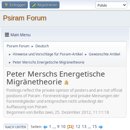
Einloggen
Registrieren
Psiram Forum
Main Menu
Psiram Forum
Deutsch
►
Hinweise und Vorschläge für Psiram-Artikel
Gewünschte Artikel
►
►
Peter Merschs Energetische Migränetheorie
►
Peter Merschs Energetische
Migränetheorie
Postings reflect the private opinion of posters and are not official
positions of Psiram - Foreneinträge sind private Meinungen der
Forenmitglieder und entsprechen nicht unbedingt der
Auffassung von Psiram
Begonnen von Belbo zwei, 25. Dezember 2012, 11:11:18
1
...
9
10
12
13
...
15
Seiten
11
NACH UNTEN