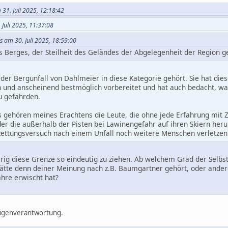
 31. Juli 2025, 12:18:42
. Juli 2025, 11:37:08
s am 30. Juli 2025, 18:59:00
Berges, der Steilheit des Geländes der Abgelegenheit der Region geh
s der Bergunfall von Dahlmeier in diese Kategorie gehört. Sie hat di
 und anscheinend bestmöglich vorbereitet und hat auch bedacht, was i
u gefährden.
gehören meines Erachtens die Leute, die ohne jede Erfahrung mit 
er die außerhalb der Pisten bei Lawinengefahr auf ihren Skiern heru
ettungsversuch nach einem Unfall noch weitere Menschen verletzen.
erig diese Grenze so eindeutig zu ziehen. Ab welchem Grad der Selb
hätte denn deiner Meinung nach z.B. Baumgartner gehört, oder ande
ahre erwischt hat?
 Eigenverantwortung.