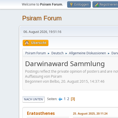
Welcome to
Psiram Forum
.
Einloggen
Registrieren
Psiram Forum
06. August 2026, 19:51:16
Übersicht
Psiram Forum
Deutsch
Allgemeine Diskussionen
Dar
►
►
►
Darwinaward Sammlung
Postings reflect the private opinion of posters and are n
Auffassung von Psiram
Begonnen von Belbo, 20. August 2015, 14:37:46
1
2
Seiten
3
NACH UNTEN
Eratosthenes
25. August 2025, 20:11:24