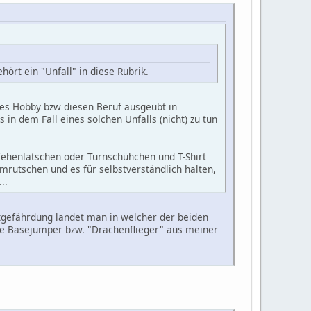
ört ein "Unfall" in diese Rubrik.
eses Hobby bzw diesen Beruf ausgeübt in
n dem Fall eines solchen Unfalls (nicht) zu tun
Zehenlatschen oder Turnschühchen und T-Shirt
mrutschen und es für selbstverständlich halten,
..
stgefährdung landet man in welcher der beiden
re Basejumper bzw. "Drachenflieger" aus meiner