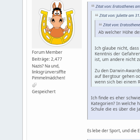
Zitat von: Eratosthenes am
Zitat von: Juliette am 31
Zitat von: Eratosthene
Ab welcher Höhe des 
Ich glaube nicht, das
Forum Member
Kenntnis der Gefahren
Beiträge: 2,477
ist, um andere nicht z
Nazis? Na und,
Zu den Darwin-Awards 
linksgrünversiffte
auf Bergtour gehen od
Pimmelmädchen!
wenn sich bei einem R
Gespeichert
Ich finde es eher schwi
Kategorien? In welche 
Schule die es über die J
Es lebe der Sport, und die