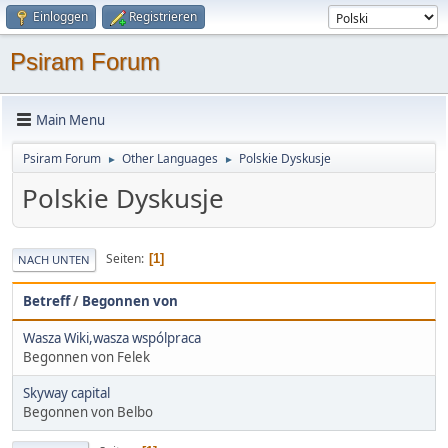
Einloggen
Registrieren
Psiram Forum
Main Menu
Psiram Forum
Other Languages
Polskie Dyskusje
►
►
Polskie Dyskusje
Seiten
1
NACH UNTEN
Betreff
/
Begonnen von
Wasza Wiki,wasza wspólpraca
Begonnen von Felek
Skyway capital
Begonnen von Belbo