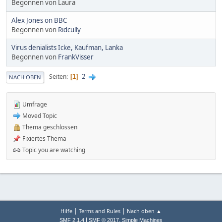
Begonnen von Laura
Alex Jones on BBC
Begonnen von
Ridcully
Virus denialists Icke, Kaufman, Lanka
Begonnen von
FrankVisser
2
Seiten
1
NACH OBEN
Umfrage
Moved Topic
Thema geschlossen
Fixiertes Thema
Topic you are watching
|
|
Hilfe
Terms and Rules
Nach oben ▲
|
,
SMF 2.1.4
SMF © 2017
Simple Machines