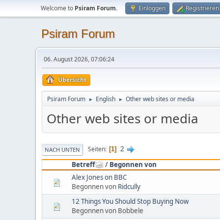
Welcome to
Psiram Forum
.
Einloggen
Registrieren
Psiram Forum
06. August 2026, 07:06:24
Übersicht
Psiram Forum
English
Other web sites or media
►
►
Other web sites or media
2
Seiten
1
NACH UNTEN
Betreff
/
Begonnen von
Alex Jones on BBC
Begonnen von
Ridcully
12 Things You Should Stop Buying Now
Begonnen von Bobbele