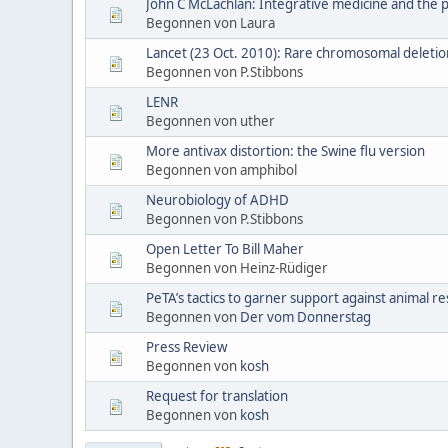
John C McLachlan: Integrative medicine and the po
Begonnen von Laura
Lancet (23 Oct. 2010): Rare chromosomal deletion
Begonnen von P.Stibbons
LENR
Begonnen von uther
More antivax distortion: the Swine flu version
Begonnen von amphibol
Neurobiology of ADHD
Begonnen von P.Stibbons
Open Letter To Bill Maher
Begonnen von Heinz-Rüdiger
PeTA’s tactics to garner support against animal r
Begonnen von
Der vom Donnerstag
Press Review
Begonnen von
kosh
Request for translation
Begonnen von
kosh