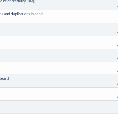
int of credulity (BMJ)
s and duplications in adhd
esearch