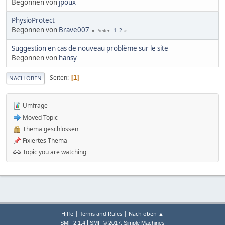
Begonnen von
jpoux
PhysioProtect
Begonnen von
Brave007
1
2
Seiten
Suggestion en cas de nouveau problème sur le site
Begonnen von
hansy
Seiten
1
NACH OBEN
Umfrage
Moved Topic
Thema geschlossen
Fixiertes Thema
Topic you are watching
|
|
Hilfe
Terms and Rules
Nach oben ▲
|
,
SMF 2.1.4
SMF © 2017
Simple Machines