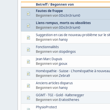
Betreff
/
Begonnen von
Fautes de frappe
Begonnen von
0Do3n3rium0
Liens rompus, morts ou obsolètes
Begonnen von
0Do3n3rium0
Suggestion en cas de nouveau problème sur le si
Begonnen von
hansy
Fonctionnalités
Begonnen von
stopdingos
Jean Marc Dupuis
Begonnen von
jpoux
Homéopathie - Suisse - L'homéopathie à nouve
Begonnen von
Zebra9
Anciens articles disparus
Begonnen von
hansy
GGMT - TGI - Gold - Kaltenegger
Begonnen von
Eratosthenes
PhysioProtect