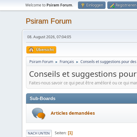
Welcome to
Psiram Forum
.
Einloggen
Registrieren
Psiram Forum
08. August 2026, 07:04:05
Übersicht
Psiram Forum
Français
Conseils et suggestions pour des 
►
►
Conseils et suggestions pour
Faites-nous savoir ce qui peut être amélioré ou ce qui m
Sub-Boards
Articles demandées
Seiten
1
NACH UNTEN