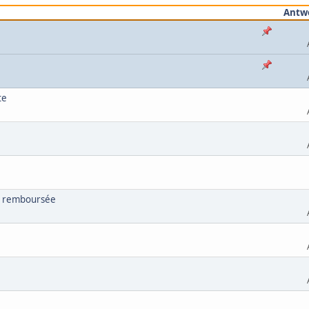
Antw
te
au remboursée