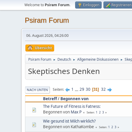
Welcome to
Psiram Forum
.
Einloggen
Registrieren
Psiram Forum
06. August 2026, 04:26:00
Übersicht
Psiram Forum
Deutsch
Allgemeine Diskussionen
Skep
►
►
►
Skeptisches Denken
1
...
29
30
32
Seiten
31
NACH UNTEN
Betreff
/
Begonnen von
The Future of Fitness is Fatness:
Begonnen von
Max P
1
2
3
Seiten
Wie gesund ist Milch wirklich?
Begonnen von KathaKombe
1
2
3
Seiten