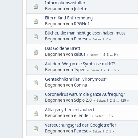
Informationszeitalter
Begonnen von
Juliette
Eltern-Kind-Entfremdung
Begonnen von
RPGNo1
Bücher, die man nicht gelesen haben muss
Begonnen von
Peiresc
1
2
Seiten
Das Goldene Brett
Begonnen von
celsus
1
2
3
...
9
Seiten
Auf dem Weg in die Symbiose mit KI?
Begonnen von
Typee
1
2
3
...
5
Seiten
Gentechnikthriller "Vironymous"
Begonnen von
Conina
Coronavirus warum die ganze Aufregung?
Begonnen von Scipio 2.0
1
2
3
...
120
Seiten
Alltagsmythen entzaubert
Begonnen von
eLender
1
2
Seiten
Verseuchungsgrad der Googletreffer
Begonnen von
Peiresc
1
2
3
Seiten