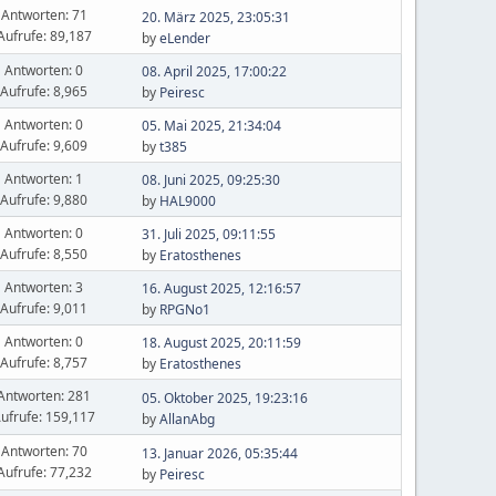
Antworten: 71
20. März 2025, 23:05:31
Aufrufe: 89,187
by
eLender
Antworten: 0
08. April 2025, 17:00:22
Aufrufe: 8,965
by
Peiresc
Antworten: 0
05. Mai 2025, 21:34:04
Aufrufe: 9,609
by
t385
Antworten: 1
08. Juni 2025, 09:25:30
Aufrufe: 9,880
by
HAL9000
Antworten: 0
31. Juli 2025, 09:11:55
Aufrufe: 8,550
by
Eratosthenes
Antworten: 3
16. August 2025, 12:16:57
Aufrufe: 9,011
by
RPGNo1
Antworten: 0
18. August 2025, 20:11:59
Aufrufe: 8,757
by
Eratosthenes
Antworten: 281
05. Oktober 2025, 19:23:16
ufrufe: 159,117
by
AllanAbg
Antworten: 70
13. Januar 2026, 05:35:44
Aufrufe: 77,232
by
Peiresc