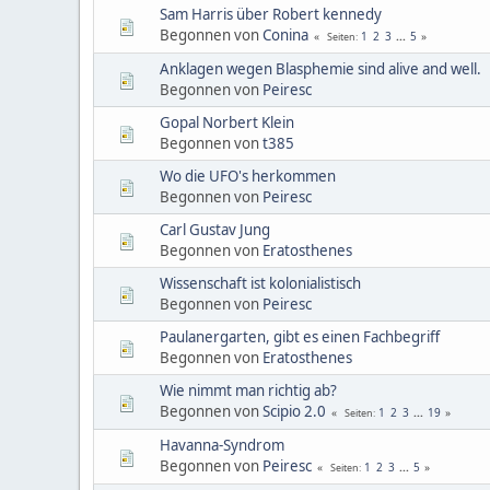
Sam Harris über Robert kennedy
Begonnen von
Conina
1
2
3
...
5
Seiten
Anklagen wegen Blasphemie sind alive and well.
Begonnen von
Peiresc
Gopal Norbert Klein
Begonnen von
t385
Wo die UFO's herkommen
Begonnen von
Peiresc
Carl Gustav Jung
Begonnen von
Eratosthenes
Wissenschaft ist kolonialistisch
Begonnen von
Peiresc
Paulanergarten, gibt es einen Fachbegriff
Begonnen von
Eratosthenes
Wie nimmt man richtig ab?
Begonnen von
Scipio 2.0
1
2
3
...
19
Seiten
Havanna-Syndrom
Begonnen von
Peiresc
1
2
3
...
5
Seiten