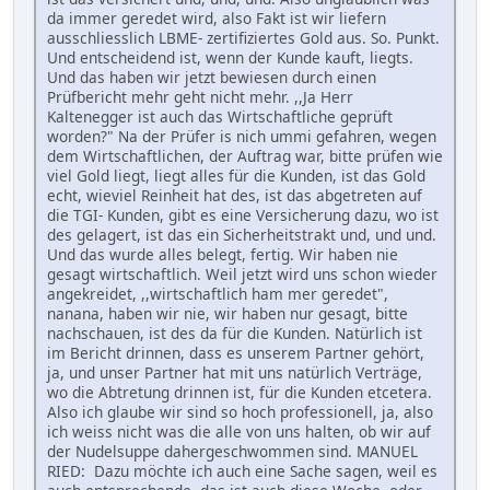
da immer geredet wird, also Fakt ist wir liefern
ausschliesslich LBME- zertifiziertes Gold aus. So. Punkt.
Und entscheidend ist, wenn der Kunde kauft, liegts.
Und das haben wir jetzt bewiesen durch einen
Prüfbericht mehr geht nicht mehr. ,,Ja Herr
Kaltenegger ist auch das Wirtschaftliche geprüft
worden?" Na der Prüfer is nich ummi gefahren, wegen
dem Wirtschaftlichen, der Auftrag war, bitte prüfen wie
viel Gold liegt, liegt alles für die Kunden, ist das Gold
echt, wieviel Reinheit hat des, ist das abgetreten auf
die TGI- Kunden, gibt es eine Versicherung dazu, wo ist
des gelagert, ist das ein Sicherheitstrakt und, und und.
Und das wurde alles belegt, fertig. Wir haben nie
gesagt wirtschaftlich. Weil jetzt wird uns schon wieder
angekreidet, ,,wirtschaftlich ham mer geredet",
nanana, haben wir nie, wir haben nur gesagt, bitte
nachschauen, ist des da für die Kunden. Natürlich ist
im Bericht drinnen, dass es unserem Partner gehört,
ja, und unser Partner hat mit uns natürlich Verträge,
wo die Abtretung drinnen ist, für die Kunden etcetera.
Also ich glaube wir sind so hoch professionell, ja, also
ich weiss nicht was die alle von uns halten, ob wir auf
der Nudelsuppe dahergeschwommen sind. MANUEL
RIED: Dazu möchte ich auch eine Sache sagen, weil es