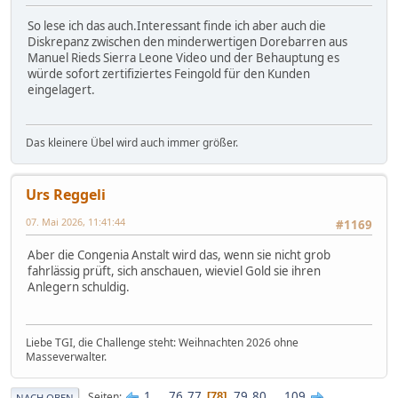
So lese ich das auch.Interessant finde ich aber auch die
Diskrepanz zwischen den minderwertigen Dorebarren aus
Manuel Rieds Sierra Leone Video und der Behauptung es
würde sofort zertifiziertes Feingold für den Kunden
eingelagert.
Das kleinere Übel wird auch immer größer.
Urs Reggeli
07. Mai 2026, 11:41:44
#1169
Aber die Congenia Anstalt wird das, wenn sie nicht grob
fahrlässig prüft, sich anschauen, wieviel Gold sie ihren
Anlegern schuldig.
Liebe TGI, die Challenge steht: Weihnachten 2026 ohne
Masseverwalter.
1
...
76
77
79
80
...
109
Seiten
78
NACH OBEN