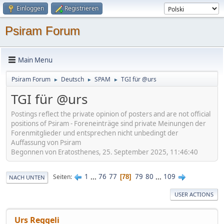
Einloggen
Registrieren
Psiram Forum
Main Menu
Psiram Forum
Deutsch
SPAM
TGI für @urs
►
►
►
TGI für @urs
Postings reflect the private opinion of posters and are not official
positions of Psiram - Foreneinträge sind private Meinungen der
Forenmitglieder und entsprechen nicht unbedingt der
Auffassung von Psiram
Begonnen von Eratosthenes, 25. September 2025, 11:46:40
1
...
76
77
79
80
...
109
Seiten
78
NACH UNTEN
USER ACTIONS
Urs Reggeli