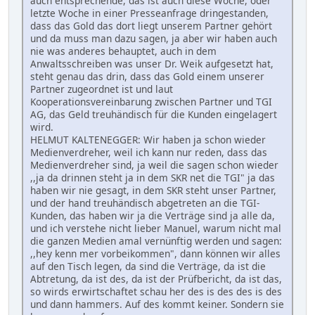
auch entsprechende, das ist auch diese Woche, oder
letzte Woche in einer Presseanfrage dringestanden,
dass das Gold das dort liegt unserem Partner gehört
und da muss man dazu sagen, ja aber wir haben auch
nie was anderes behauptet, auch in dem
Anwaltsschreiben was unser Dr. Weik aufgesetzt hat,
steht genau das drin, dass das Gold einem unserer
Partner zugeordnet ist und laut
Kooperationsvereinbarung zwischen Partner und TGI
AG, das Geld treuhändisch für die Kunden eingelagert
wird.
HELMUT KALTENEGGER: Wir haben ja schon wieder
Medienverdreher, weil ich kann nur reden, dass das
Medienverdreher sind, ja weil die sagen schon wieder
,,ja da drinnen steht ja in dem SKR net die TGI" ja das
haben wir nie gesagt, in dem SKR steht unser Partner,
und der hand treuhändisch abgetreten an die TGI-
Kunden, das haben wir ja die Verträge sind ja alle da,
und ich verstehe nicht lieber Manuel, warum nicht mal
die ganzen Medien amal vernünftig werden und sagen:
,,hey kenn mer vorbeikommen", dann können wir alles
auf den Tisch legen, da sind die Verträge, da ist die
Abtretung, da ist des, da ist der Prüfbericht, da ist das,
so wirds erwirtschaftet schau her des is des des is des
und dann hammers. Auf des kommt keiner. Sondern sie