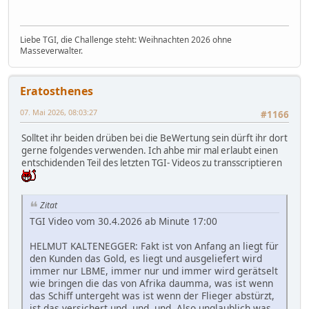
Liebe TGI, die Challenge steht: Weihnachten 2026 ohne
Masseverwalter.
Eratosthenes
07. Mai 2026, 08:03:27
#1166
Solltet ihr beiden drüben bei die BeWertung sein dürft ihr dort
gerne folgendes verwenden. Ich ahbe mir mal erlaubt einen
entschidenden Teil des letzten TGI- Videos zu transscriptieren
Zitat
TGI Video vom 30.4.2026 ab Minute 17:00
HELMUT KALTENEGGER: Fakt ist von Anfang an liegt für
den Kunden das Gold, es liegt und ausgeliefert wird
immer nur LBME, immer nur und immer wird gerätselt
wie bringen die das von Afrika daumma, was ist wenn
das Schiff untergeht was ist wenn der Flieger abstürzt,
ist das versichert und, und, und. Also unglaublich was