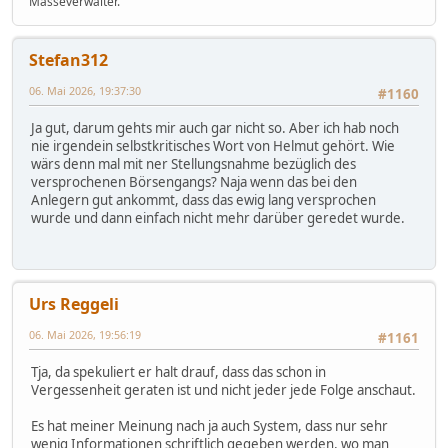
Masseverwalter.
Stefan312
06. Mai 2026, 19:37:30
#1160
Ja gut, darum gehts mir auch gar nicht so. Aber ich hab noch
nie irgendein selbstkritisches Wort von Helmut gehört. Wie
wärs denn mal mit ner Stellungsnahme bezüglich des
versprochenen Börsengangs? Naja wenn das bei den
Anlegern gut ankommt, dass das ewig lang versprochen
wurde und dann einfach nicht mehr darüber geredet wurde.
Urs Reggeli
06. Mai 2026, 19:56:19
#1161
Tja, da spekuliert er halt drauf, dass das schon in
Vergessenheit geraten ist und nicht jeder jede Folge anschaut.
Es hat meiner Meinung nach ja auch System, dass nur sehr
wenig Informationen schriftlich gegeben werden, wo man