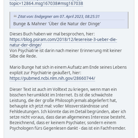
topic=12864.msg167038#msg167038
Zitat von: Endgegner am 07. April 2023, 08:25:31
Bunge & Mahner 'Über die Natur der Dinge'
Dieses Buch haben wir mal besprochen, hier:
https://blog.psiram.com/2018/12/lesereise-3-ueber-die-
natur-der-dinge/
Von Psychiatrie ist darin nach meiner Erinnerung mit keiner
Silbe die Rede.
Mario Bunge hat sich in einem Aufsatz am Ende seines Lebens
explizit zur Psychiatrie geäußert, hier:
https://pubmed.ncbi.nlm.nih.gov/28660744/
Dieser Text ist auch im Volltext zu kriegen, wenn man ein
bisschen herumklickt im Internet. Es ist die schwächste
Leistung, die der große Philosoph jemals abgeliefert hat,
behaupte ich jetzt mal: voller Missverständnisse und
Fehldeutungen. Ich könnte das im Detail begründen, aber ich
setze nicht voraus, dass daran allgemeines Interesse besteht.
Bezeichnend, dass er keinem Psychiater, sondern einem
Psychologen fürs Gegenlesen dankt - das ist ein Fachfremder.