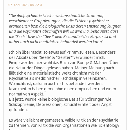
07. April 2023, 08:25:31
"
Die Antipsychiatrie ist eine weltanschauliche Strömung
verschiedener Gruppierungen, die die Existenz psychischer
Krankheiten bzw. die biologische Basis deren Entstehung leugnet
und die Psychiatrie abschaffen will. Es wird u.a. behauptet, dass
die "Seele" bzw. der "Geist" kein Bestandteil des Körpers ist und
daher auch nicht medizinisch behandelt werden kann
"
Ich bin überrascht, so etwas auf Psiram zu lesen. Besonders
der Absatz über "Seele" & "Geister" verwundert mich.
Einige werden hier wohl das Buch von Bunge & Mahner 'Über
die Natur der Dinge' gelesen haben. Meiner Meinung nach
läßt sich eine materialistische Weltsicht nicht mit der
Psychiatrie als medizinischer Fachdisziplin vereinbaren.
Wo nichts ist, da kann auch nichts behandelt werden.
Krankheiten haben gemeinhin einen empirischen und einen
normativen Aspekt.
Bis jetzt, wurde keine biologische Basis für Störungen wie
Schizophrenie, Depressionen, Schüchternheit oder Angst
gefunden.
Es wäre vielleicht angemessen, valide Kritik an der Psychiatrie
zu trennen, von Kritik die von Organisationen wie 'Scientology'