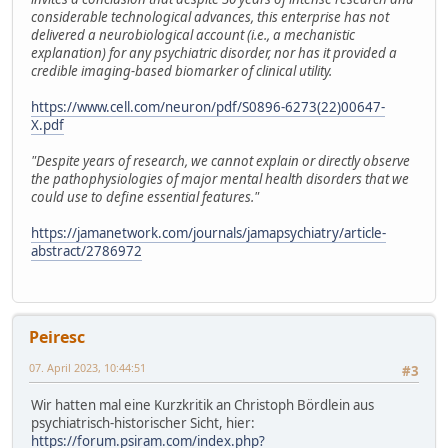
considerable technological advances, this enterprise has not
delivered a neurobiological account (i.e., a mechanistic
explanation) for any psychiatric disorder, nor has it provided a
credible imaging-based biomarker of clinical utility.
https://www.cell.com/neuron/pdf/S0896-6273(22)00647-
X.pdf
"Despite years of research, we cannot explain or directly observe
the pathophysiologies of major mental health disorders that we
could use to define essential features."
https://jamanetwork.com/journals/jamapsychiatry/article-
abstract/2786972
Peiresc
07. April 2023, 10:44:51
#3
Wir hatten mal eine Kurzkritik an Christoph Bördlein aus
psychiatrisch-historischer Sicht, hier:
https://forum.psiram.com/index.php?