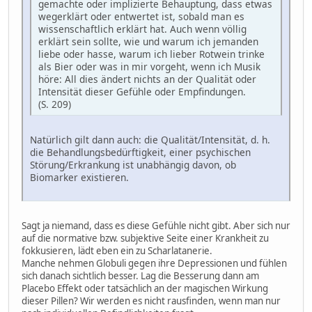
gemachte oder implizierte Behauptung, dass etwas
wegerklärt oder entwertet ist, sobald man es
wissenschaftlich erklärt hat. Auch wenn völlig
erklärt sein sollte, wie und warum ich jemanden
liebe oder hasse, warum ich lieber Rotwein trinke
als Bier oder was in mir vorgeht, wenn ich Musik
höre: All dies ändert nichts an der Qualität oder
Intensität dieser Gefühle oder Empfindungen.
(S. 209)
Natürlich gilt dann auch: die Qualität/Intensität, d. h.
die Behandlungsbedürftigkeit, einer psychischen
Störung/Erkrankung ist unabhängig davon, ob
Biomarker existieren.
Sagt ja niemand, dass es diese Gefühle nicht gibt. Aber sich nur
auf die normative bzw. subjektive Seite einer Krankheit zu
fokkusieren, lädt eben ein zu Scharlatanerie.
Manche nehmen Globuli gegen ihre Depressionen und fühlen
sich danach sichtlich besser. Lag die Besserung dann am
Placebo Effekt oder tatsächlich an der magischen Wirkung
dieser Pillen? Wir werden es nicht rausfinden, wenn man nur