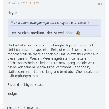
16. August 2020, 19:12:57
#3
Hi(gh)!
Zitat von: Schwuppdiwupp am 16. August 2020, 18:43:34
Der ist nicht medium - der ist well done.
Und selbst ist er noch nicht mal langbärtig - wahrscheinlich
steht das in seiner speziellen Religiotie nur Priestern und
Mönchen zu! Na, wäre er doch bloß ins Solowezki-Kloster auf
dieser Insel im Weißen Meer eingetreten, da hätte er
höchstwahrscheinlich keinen Internetzugang und die Welt
bliebe von seinem Geschwurbel verschont... aber nein,
stattdessen mährt er sich lang und breit über Chemtrails und
"Giftimpfungen" aus...
Bis bald im Khyberspace!
Yadgar
ENTEIGNET SPRINGER!