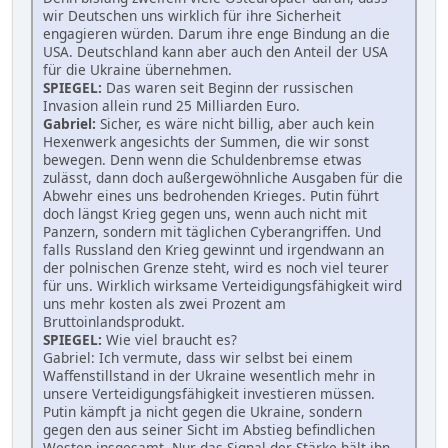
wir Deutschen uns wirklich für ihre Sicherheit
engagieren würden. Darum ihre enge Bindung an die
USA. Deutschland kann aber auch den Anteil der USA
für die Ukraine übernehmen.
SPIEGEL:
Das waren seit Beginn der russischen
Invasion allein rund 25 Milliarden Euro.
Gabriel:
Sicher, es wäre nicht billig, aber auch kein
Hexenwerk angesichts der Summen, die wir sonst
bewegen. Denn wenn die Schuldenbremse etwas
zulässt, dann doch außergewöhnliche Ausgaben für die
Abwehr eines uns bedrohenden Krieges. Putin führt
doch längst Krieg gegen uns, wenn auch nicht mit
Panzern, sondern mit täglichen Cyberangriffen. Und
falls Russland den Krieg gewinnt und irgendwann an
der polnischen Grenze steht, wird es noch viel teurer
für uns. Wirklich wirksame Verteidigungsfähigkeit wird
uns mehr kosten als zwei Prozent am
Bruttoinlandsprodukt.
SPIEGEL:
Wie viel braucht es?
Gabriel: Ich vermute, dass wir selbst bei einem
Waffenstillstand in der Ukraine wesentlich mehr in
unsere Verteidigungsfähigkeit investieren müssen.
Putin kämpft ja nicht gegen die Ukraine, sondern
gegen den aus seiner Sicht im Abstieg befindlichen
Westen insgesamt. Nur das Signal der Stärke hält ihn