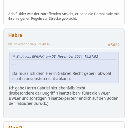
Adolf Hitler war der zutreffenden Ansicht, er habe die Demokratie mit
ihren eigenen Regeln zur Strecke gebracht.
Habra
08. November 2024, 21:40:16
#5422
Zitat von: RPGNo1 am 08. November 2024, 19:21:02
...
Da muss ich dem Herrn Gabriel Recht geben, obwohl
ich ihn ansonsten nicht abkann.
Ich gebe Herrn Gabriel hier ebenfalls Recht.
(insbesondere der Begriff "Finanztaliban" führt die VWLer,
BWLer und sonstigen "Finanzexperten" endlich auf den Boden
der Tatsachen zurück.)
Max P