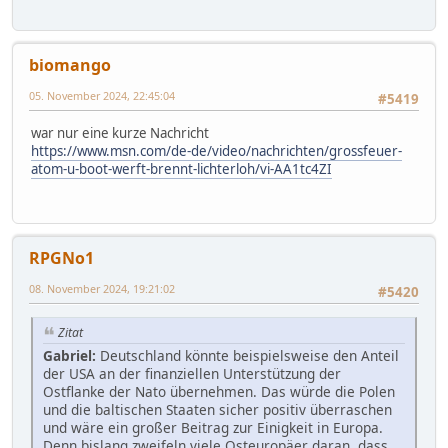
biomango
05. November 2024, 22:45:04
#5419
war nur eine kurze Nachricht
https://www.msn.com/de-de/video/nachrichten/grossfeuer-
atom-u-boot-werft-brennt-lichterloh/vi-AA1tc4ZI
RPGNo1
08. November 2024, 19:21:02
#5420
Zitat
Gabriel:
Deutschland könnte beispielsweise den Anteil
der USA an der finanziellen Unterstützung der
Ostflanke der Nato übernehmen. Das würde die Polen
und die baltischen Staaten sicher positiv überraschen
und wäre ein großer Beitrag zur Einigkeit in Europa.
Denn bislang zweifeln viele Osteuropäer daran, dass