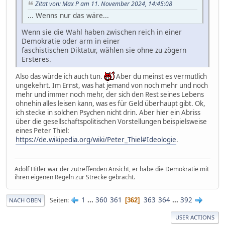
Zitat von: Max P am 11. November 2024, 14:45:08
... Wenns nur das wäre...
Wenn sie die Wahl haben zwischen reich in einer
Demokratie oder arm in einer
faschistischen Diktatur, wählen sie ohne zu zögern
Ersteres.
Also das würde ich auch tun.
Aber du meinst es vermutlich
ungekehrt. Im Ernst, was hat jemand von noch mehr und noch
mehr und immer noch mehr, der sich den Rest seines Lebens
ohnehin alles leisen kann, was es für Geld überhaupt gibt. Ok,
ich stecke in solchen Psychen nicht drin. Aber hier ein Abriss
über die gesellschaftspolitischen Vorstellungen beispielsweise
eines Peter Thiel:
https://de.wikipedia.org/wiki/Peter_Thiel#Ideologie
.
Adolf Hitler war der zutreffenden Ansicht, er habe die Demokratie mit
ihren eigenen Regeln zur Strecke gebracht.
1
...
360
361
363
364
...
392
Seiten
362
NACH OBEN
USER ACTIONS