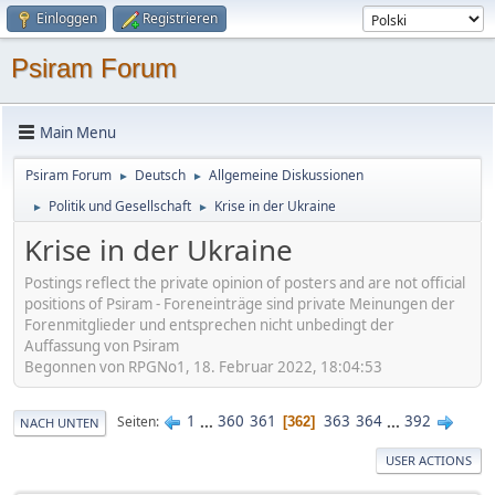
Einloggen
Registrieren
Psiram Forum
Main Menu
Psiram Forum
Deutsch
Allgemeine Diskussionen
►
►
Politik und Gesellschaft
Krise in der Ukraine
►
►
Krise in der Ukraine
Postings reflect the private opinion of posters and are not official
positions of Psiram - Foreneinträge sind private Meinungen der
Forenmitglieder und entsprechen nicht unbedingt der
Auffassung von Psiram
Begonnen von RPGNo1, 18. Februar 2022, 18:04:53
1
...
360
361
363
364
...
392
Seiten
362
NACH UNTEN
USER ACTIONS