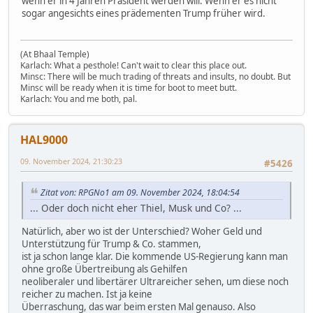
wenn er in 4 Jahren Präsident werden will. Wenn er es nicht
sogar angesichts eines prädementen Trump früher wird.
(At Bhaal Temple)
Karlach: What a pesthole! Can't wait to clear this place out.
Minsc: There will be much trading of threats and insults, no doubt. But
Minsc will be ready when it is time for boot to meet butt.
Karlach: You and me both, pal.
HAL9000
09. November 2024, 21:30:23
#5426
Zitat von: RPGNo1 am 09. November 2024, 18:04:54
... Oder doch nicht eher Thiel, Musk und Co? ...
Natürlich, aber wo ist der Unterschied? Woher Geld und
Unterstützung für Trump & Co. stammen,
ist ja schon lange klar. Die kommende US-Regierung kann man
ohne große Übertreibung als Gehilfen
neoliberaler und libertärer Ultrareicher sehen, um diese noch
reicher zu machen. Ist ja keine
Überraschung, das war beim ersten Mal genauso. Also