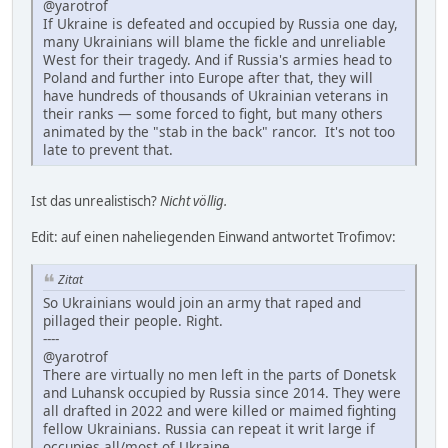
@yarotrof
If Ukraine is defeated and occupied by Russia one day,
many Ukrainians will blame the fickle and unreliable
West for their tragedy. And if Russia's armies head to
Poland and further into Europe after that, they will
have hundreds of thousands of Ukrainian veterans in
their ranks — some forced to fight, but many others
animated by the "stab in the back" rancor. It's not too
late to prevent that.
Ist das unrealistisch?
Nicht völlig.
Edit: auf einen naheliegenden Einwand antwortet Trofimov:
Zitat
So Ukrainians would join an army that raped and
pillaged their people. Right.
----
@yarotrof
There are virtually no men left in the parts of Donetsk
and Luhansk occupied by Russia since 2014. They were
all drafted in 2022 and were killed or maimed fighting
fellow Ukrainians. Russia can repeat it writ large if
occupies all/most of Ukraine.