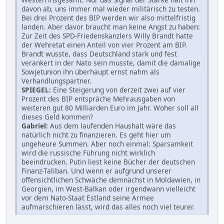
davon ab, uns immer mal wieder militärisch zu testen.
Bei drei Prozent des BIP werden wir also mittelfristig
landen. Aber davor braucht man keine Angst zu haben:
Zur Zeit des SPD-Friedenskanzlers Willy Brandt hatte
der Wehretat einen Anteil von vier Prozent am BIP.
Brandt wusste, dass Deutschland stark und fest
verankert in der Nato sein musste, damit die damalige
Sowjetunion ihn überhaupt ernst nahm als
Verhandlungspartner.
SPIEGEL:
Eine Steigerung von derzeit zwei auf vier
Prozent des BIP entspräche Mehrausgaben von
weiteren gut 80 Milliarden Euro im Jahr. Woher soll all
dieses Geld kommen?
Gabriel:
Aus dem laufenden Haushalt wäre das
natürlich nicht zu finanzieren. Es geht hier um
ungeheure Summen. Aber noch einmal: Sparsamkeit
wird die russische Führung nicht wirklich
beeindrucken. Putin liest keine Bücher der deutschen
Finanz-Taliban. Und wenn er aufgrund unserer
offensichtlichen Schwäche demnächst in Moldawien, in
Georgien, im West-Balkan oder irgendwann vielleicht
vor dem Nato-Staat Estland seine Armee
aufmarschieren lässt, wird das alles noch viel teurer.