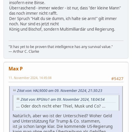
insofern eine Binse.
Überraschend - immer wieder - ist nur, dass "der kleine Mann"
das noch immer nicht rafft.
Der Spruch "Halt du sie dumm, ich halte sie arm!" gilt immer
noch. Nur sind es jetzt nicht
König und Bischof, sondern Multimilliardär und Regierung.
"It has yet to be proven that intelligence has any survival value."
― Arthur C. Clarke
Max P
11. November 2024, 14:45:08
#5427
Zitat von: HAL9000 am 09. November 2024, 21:30:23
Zitat von: RPGNo1 am 09. November 2024, 18:04:54
... Oder doch nicht eher Thiel, Musk und Co? ...
Natürlich, aber wo ist der Unterschied? Woher Geld
und Unterstützung für Trump & Co. stammen,
ist ja schon lange klar. Die kommende US-Regierung
kann man ohne große Übertreibung als Gehilfen