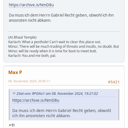
https://archive.is/NmD8u
Da muss ich dem Herrn Gabriel Recht geben, obwohl ich ihn
ansonsten nicht abkann.
(At Bhaal Temple)
Karlach: What a pesthole! Can't wait to clear this place out.
Minsc: There will be much trading of threats and insults, no doubt. But
Minsc will be ready when it is time for boot to meet butt.
Karlach: You and me both, pal.
Max P
08. November 2024, 20:06:17
#5421
Zitat von: RPGNo1 am 08. November 2024, 19:21:02
https://archive.is/NmD8u
Da muss ich dem Herrn Gabriel Recht geben, obwohl
ich ihn ansonsten nicht abkann.
+1!