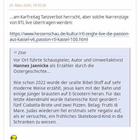
29. März 2024, 19:50:28
...am Karfreitag Tanzverbot herrscht, aber solche Narrenzüge
von RTL live übertragen werden:
https://www.hessenschau.de/kultur/rtl-zeigte-live-die-passion-
aus-kassel-v6,passion-rtl-kassel-100.html
Zitat
Vor Ort führte Schauspieler, Autor und Umweltaktivist
Hannes Jaenicke
als Erzähler durch die
Ostergeschichte...
Wie schon 2022 wurde der uralte Bibel-Stoff auf sehr
moderne Weise erzählt. Jesus kam mit der Bahn und
einige Jünger brausten auf E-Scootern heran. Für das
letzte Abendmahl wurde italienische Kost geordert –
fünf Ciabatta-Brote und zwei Pizzen. Belag: Frutti di
Mare. Judas wiederum fiel erstmals sehr negativ auf,
als er versuchte, ein fröhliches Skateboard-Kind in die
Schranken zu weisen.