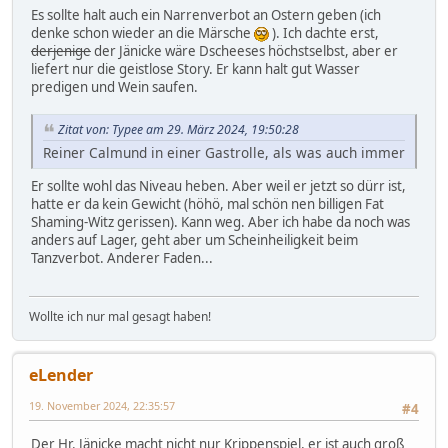
Es sollte halt auch ein Narrenverbot an Ostern geben (ich
denke schon wieder an die Märsche
). Ich dachte erst,
derjenige
der Jänicke wäre Dscheeses höchstselbst, aber er
liefert nur die geistlose Story. Er kann halt gut Wasser
predigen und Wein saufen.
Zitat von: Typee am 29. März 2024, 19:50:28
Reiner Calmund in einer Gastrolle, als was auch immer
Er sollte wohl das Niveau heben. Aber weil er jetzt so dürr ist,
hatte er da kein Gewicht (höhö, mal schön nen billigen Fat
Shaming-Witz gerissen). Kann weg. Aber ich habe da noch was
anders auf Lager, geht aber um Scheinheiligkeit beim
Tanzverbot. Anderer Faden...
Wollte ich nur mal gesagt haben!
eLender
19. November 2024, 22:35:57
#4
Der Hr. Jänicke macht nicht nur Krippenspiel, er ist auch groß