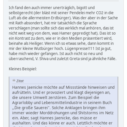
Ich fand den auch immer unerträglich, bigott und
selbstgerecht (der bläst mit seiner Pendelei mehr CO2 in die
Luft als die allermeisten Erdbürger). Was der aber in der Sache
mit Rath absondert, hat mir tatsächlich die Sprache
verschlagen (man sollte sich das wirklich mal anhören, das ist
nicht weit weg von dem, was Hamer gepredigt hat). Das ist so
ein Kontrast zu dem, wie er in den Medien präsentiert wird,
beinahe als Heiliger. Wenn ich so etwas sehe, dann kommt in
mir der kleine Wutbürger hoch. Lügenpresse!!11 Ist ja gut,
habe mich wieder gefangen. Ist auch nicht so neu und
überraschend, V. Shiva und zuletzt Greta sind ja ähnliche Fälle.
Kleines Beispiel:
Zitat
Hannes Jaenicke möchte auf Missstände hinweisen und
aufrütteln. Und er provoziert und klagt diejenigen an,
die unsere Umwelt zerstören. Zum Beispiel die
Agrarlobby und Lebensmittelindustrie in seinem Buch
,,Die große Sauerei". Solche Anklagen bringen ihm
immer wieder Morddrohungen und Shitstorms im Netz
ein. Aber, sagt Hannes Jaenicke, das müsse er
aushalten. Und das könne er auch. Letztlich möchte er