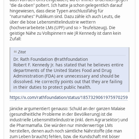
"die da oben" poltert. Ich hatte ja schon gelegentlich darauf
hingewiesen, dass diese Typen anschlussfähig für
"naturnahes" Publikum sind. Dazu zähle ich auch Leuts, die
über die böse Lebensmittelindustrie wettern
(hochverarbeitete LMs (UPF) und so > Teufelszeug). Die
geistige Nähe zu Vollspinnern wie JR Kennedy ist dann kein
Zufall:
Zitat
Dr. Rath Foundation @rathfoundation
Robert F. Kennedy Jr. has stated that he believes entire
departments of the United States Food and Drug
Administration (FDA) are unnecessary and should be
dissolved. He correctly points out that they are failing
in their duties to protect public health.
https://x.com/rathfoundation/status/1857329061975970259
Jänicke argumentiert genauso: Schuld an der ganzen Malaise
(gesundheitliche Probleme in der Bevölkerung) ist die
industrielle Lebensmittelindustrie (inkl. dem Agrarsektor) und
die Pharmamafia. Die würden nur minderwertige LMs
herstellen, denen auch noch sämtliche Nährstoffe (die man
zum Leben braucht) fehlen, bzw. die Kundschaft mit böser