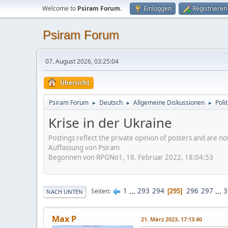
Welcome to
Psiram Forum
.
Einloggen
Registrieren
Psiram Forum
07. August 2026, 03:25:04
Übersicht
Psiram Forum
Deutsch
Allgemeine Diskussionen
Poli
►
►
►
Krise in der Ukraine
Postings reflect the private opinion of posters and are n
Auffassung von Psiram
Begonnen von RPGNo1, 18. Februar 2022, 18:04:53
1
...
293
294
296
297
...
3
Seiten
295
NACH UNTEN
Max P
21. März 2023, 17:13:40