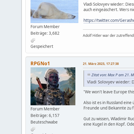
Vladi Solovyev wieder: Die
auch eingeäschert. Wers nic
https://twitter.com/Gera
Forum Member
Beiträge: 3,682
Adolf Hitler war der zutreffen
Gespeichert
RPGNo1
21. März 2023, 17:27:38
Zitat von: Max P am 21. M
Vladi Solovyev wieder: 
"We won't leave Europe this
Also ist es in Russland ei
Freunde und Bekannte zu f
Forum Member
Beiträge: 6,157
Gut zu wissen, Wladimir Ru
Beuteschwabe
eine Kugel in den Kopf. Ode