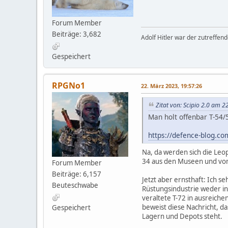
Forum Member
Beiträge: 3,682
Adolf Hitler war der zutreffen
Gespeichert
RPGNo1
22. März 2023, 19:57:26
Zitat von: Scipio 2.0 am 2
Man holt offenbar T-54/
https://defence-blog.co
Na, da werden sich die Leop
34 aus den Museen und von 
Forum Member
Beiträge: 6,157
Jetzt aber ernsthaft: Ich se
Beuteschwabe
Rüstungsindustrie weder in 
veraltete T-72 in ausreich
beweist diese Nachricht, da
Gespeichert
Lagern und Depots steht.