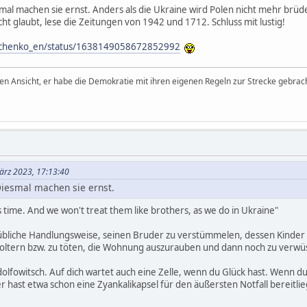
smal machen sie ernst. Anders als die Ukraine wird Polen nicht mehr brü
ht glaubt, lese die Zeitungen von 1942 und 1712. Schluss mit lustig!
shchenko_en/status/1638149058672852992
den Ansicht, er habe die Demokratie mit ihren eigenen Regeln zur Strecke gebrach
ärz 2023, 17:13:40
Diesmal machen sie ernst.
 time. And we won't treat them like brothers, as we do in Ukraine"
ne übliche Handlungsweise, seinen Bruder zu verstümmelen, dessen Kinder 
oltern bzw. zu töten, die Wohnung auszurauben und dann noch zu verwü
dolfowitsch. Auf dich wartet auch eine Zelle, wenn du Glück hast. Wenn d
r hast etwa schon eine Zyankalikapsel für den äußersten Notfall bereitli