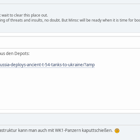
wait to clear this place out.
ng of threats and insults, no doubt. But Minsc will be ready when it is time for bo
aus den Depots:
ussia-deploys-ancient-t-54-tanks-to-ukraine/?amp
rastruktur kann man auch mit WK1-Panzern kaputtschießen.