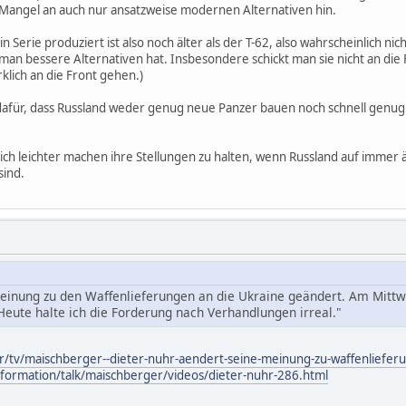
 Mangel an auch nur ansatzweise modernen Alternativen hin.
 Serie produziert ist also noch älter als der T-62, also wahrscheinlich n
 man bessere Alternativen hat. Insbesondere schickt man sie nicht an di
irklich an die Front gehen.)
g dafür, dass Russland weder genug neue Panzer bauen noch schnell gen
lich leichter machen ihre Stellungen zu halten, wenn Russland auf immer
sind.
Meinung zu den Waffenlieferungen an die Ukraine geändert. Am Mitt
eute halte ich die Forderung nach Verhandlungen irreal."
ur/tv/maischberger--dieter-nuhr-aendert-seine-meinung-zu-waffenliefe
nformation/talk/maischberger/videos/dieter-nuhr-286.html