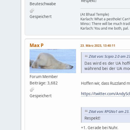
Respekt!
Beuteschwabe
(At Bhaal Temple)
Gespeichert
Karlach: What a pesthole! Can't 
Minsc: There will be much tradi
Karlach: You and me both, pal.
Max P
23. März 2023, 13:40:11
Zitat von: Scipio 2.0 am 2
Das wird es der UA hoff
während bei der UA mod
Forum Member
Beiträge: 3,682
Hoffen wir, dass Ruzzland mi
https://twitter.com/Andy
Gespeichert
Zitat von: RPGNo1 am 23.
Respekt!
+1. Gerade bei Nuhr.