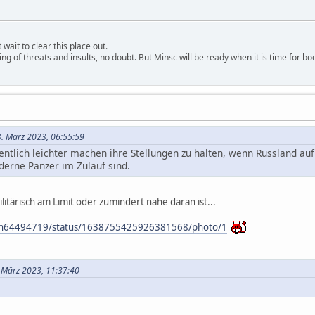
wait to clear this place out.
ng of threats and insults, no doubt. But Minsc will be ready when it is time for bo
3. März 2023, 06:55:59
entlich leichter machen ihre Stellungen zu halten, wenn Russland au
erne Panzer im Zulauf sind.
litärisch am Limit oder zumindert nahe daran ist...
Sch64494719/status/1638755425926381568/photo/1
 März 2023, 11:37:40