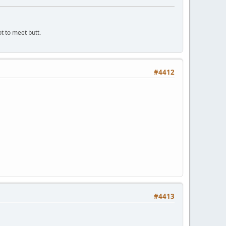
ot to meet butt.
#4412
#4413