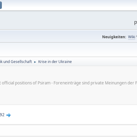
P
Neuigkeiten:
Wiki
tik und Gesellschaft
Krise in der Ukraine
►
ot official positions of Psiram - Foreneinträge sind private Meinungen d
92