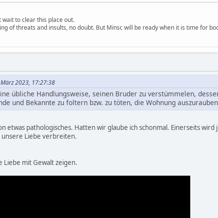
wait to clear this place out.
ng of threats and insults, no doubt. But Minsc will be ready when it is time for bo
 März 2023, 17:27:38
 eine übliche Handlungsweise, seinen Bruder zu verstümmelen, dessen
unde und Bekannte zu foltern bzw. zu töten, die Wohnung auszuraube
on etwas pathologisches. Hatten wir glaube ich schonmal. Einerseits wird 
r unsere Liebe verbreiten.
e Liebe mit Gewalt zeigen.