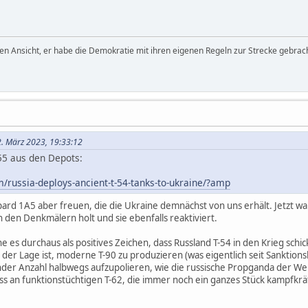
den Ansicht, er habe die Demokratie mit ihren eigenen Regeln zur Strecke gebrach
2. März 2023, 19:33:12
55 aus den Depots:
m/russia-deploys-ancient-t-54-tanks-to-ukraine/?amp
ard 1A5 aber freuen, die die Ukraine demnächst von uns erhält. Jetzt war
den Denkmälern holt und sie ebenfalls reaktiviert.
he es durchaus als positives Zeichen, dass Russland T-54 in den Krieg schick
der Lage ist, moderne T-90 zu produzieren (was eigentlich seit Sanktionsb
ender Anzahl halbwegs aufzupolieren, wie die russische Propganda der 
ss an funktionstüchtigen T-62, die immer noch ein ganzes Stück kampfkräf