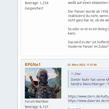
weißt auf einen eklatanten
Beiträge: 1,234
Gespeichert
Der Panzer wurde ab 1958 in
reaktivierst du nicht, wenn
nicht ganz klar ist, ob die w
So oder so ist es ein Bele
kann.
Das wird es der UA hoffent
moderne Panzer im Zulauf 
RPGNo1
23. März 2023, 11:37:40
Zitat
Dieter Nuhr hat seine 
Sandra Maischberger: "H
https://www.stern.de/kult
https://www.daserste.de/i
Forum Member
Beiträge: 6,157