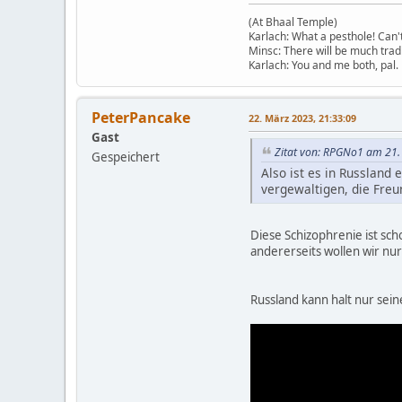
(At Bhaal Temple)
Karlach: What a pesthole! Can't 
Minsc: There will be much tradi
Karlach: You and me both, pal.
PeterPancake
22. März 2023, 21:33:09
Gast
Zitat von: RPGNo1 am 21.
Gespeichert
Also ist es in Russland
vergewaltigen, die Fre
Diese Schizophrenie ist sch
andererseits wollen wir nu
Russland kann halt nur sein