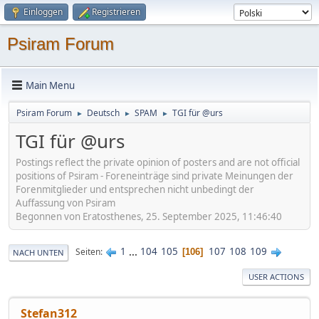
Einloggen
Registrieren
Psiram Forum
Main Menu
Psiram Forum
Deutsch
SPAM
TGI für @urs
►
►
►
TGI für @urs
Postings reflect the private opinion of posters and are not official
positions of Psiram - Foreneinträge sind private Meinungen der
Forenmitglieder und entsprechen nicht unbedingt der
Auffassung von Psiram
Begonnen von Eratosthenes, 25. September 2025, 11:46:40
1
...
104
105
107
108
109
Seiten
106
NACH UNTEN
USER ACTIONS
Stefan312