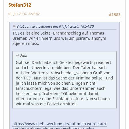
Stefan312
01. Juli 2026, 20:26:02
#1583
Zitat von: Eratosthenes am 01. Juli 2026, 18:54:30
TGI es ist eine Sekte, Brandanschlag auf Thomas
Bremer. Wir erinnern uns warum psiram, anonym
agieren muss.
Zitat
Gott sei Dank habe ich Geistesgegewärtig reagiert
und ich Unverletzt geblieben. Der Täter hat sich
mit den Worten verabschiedet ,,schönen Gruß von
der TGI". Nun ist das Sache der Kriminalpolizei, und
ja ich lasse mich von solchen Dingen nicht
Einschüchtern, egal wie das Unternehmen auch
heissen mag. Trotzdem TGI bekommt damit
offenbar eine neue Eskalationsstufe. Nun schauen
wir mal was die Polizei ermittelt.
https://www.diebewertung.de/auf-mich-wurde-am-
heutigen-abend-ein-brandanschlag-veruebt/